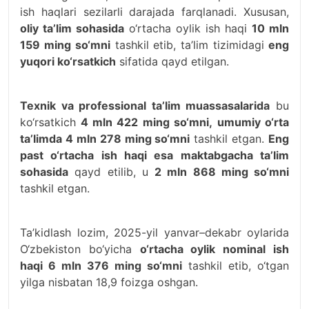
ish haqlari sezilarli darajada farqlanadi. Xususan,
oliy ta’lim sohasida
o‘rtacha oylik ish haqi
10 mln
159 ming so‘mni
tashkil etib, ta’lim tizimidagi
eng
yuqori ko‘rsatkich
sifatida qayd etilgan.
Texnik va professional ta’lim muassasalarida
bu
ko‘rsatkich
4 mln 422 ming so‘mni,
umumiy o‘rta
ta’limda 4 mln 278 ming so‘mni
tashkil etgan.
Eng
past o‘rtacha ish haqi esa maktabgacha ta’lim
sohasida
qayd etilib, u
2 mln 868 ming so‘mni
tashkil etgan.
Ta’kidlash lozim, 2025-yil yanvar–dekabr oylarida
O‘zbekiston bo‘yicha
o‘rtacha oylik nominal ish
haqi 6 mln 376 ming so‘mni
tashkil etib, o‘tgan
yilga nisbatan 18,9 foizga oshgan.