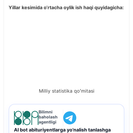
Yillar kesimida o‘rtacha oylik ish haqi quyidagicha:
Milliy statistika qoʻmitasi
Bilimni
baholash
agentligi
AI bot abituriyentlarga yo'nalish tanlashga