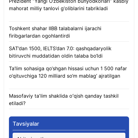
Prezident “Yangi O‘zbekiston bunyodkorlari” kasbiy
mahorat milliy tanlovi g‘oliblarini tabrikladi
08.08.2026
Toshkent shahar IIBB talabalarni ijarachi
firibgarlardan ogohlantirdi
08.08.2026
SAT’dan 1500, IELTS’dan 7.0: qashqadaryolik
bitiruvchi muddatidan oldin talaba bo‘ldi
08.08.2026
Ta’lim sohasiga qo‘shgan hissasi uchun 1 500 nafar
o‘qituvchiga 120 milliard so‘m mablag‘ ajratilgan
08.08.2026
Masofaviy taʼlim shaklida oʻqish qanday tashkil
etiladi?
08.08.2026
Tavsiyalar