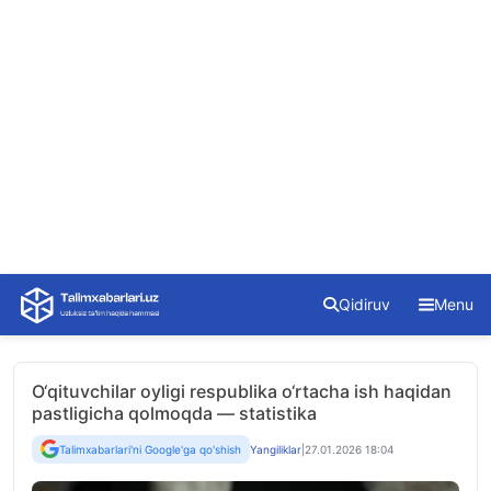
Skip
Qidiruv
Menu
to
content
O‘qituvchilar oyligi respublika o‘rtacha ish haqidan
pastligicha qolmoqda — statistika
Talimxabarlari'ni Google'ga qo'shish
Yangiliklar
|
27.01.2026 18:04