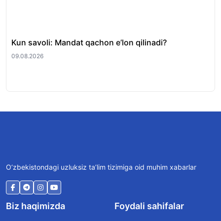
Kun savoli: Mandat qachon e’lon qilinadi?
Pr
mah
09.08.2026
08.
O‘zbekistondagi uzluksiz ta’lim tizimiga oid muhim xabarlar
Biz haqimizda
Foydali sahifalar