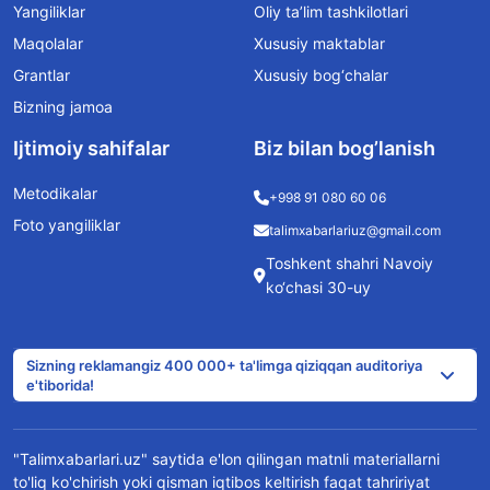
Yangiliklar
Oliy ta’lim tashkilotlari
Maqolalar
Xususiy maktablar
Grantlar
Xususiy bog‘chalar
Bizning jamoa
Ijtimoiy sahifalar
Biz bilan bog’lanish
Metodikalar
+998 91 080 60 06
Foto yangiliklar
talimxabarlariuz@gmail.com
Toshkent shahri Navoiy
ko‘chasi 30-uy
Sizning reklamangiz 400 000+ ta'limga qiziqqan auditoriya
e'tiborida!
"Talimxabarlari.uz" saytida e'lon qilingan matnli materiallarni
to'liq ko'chirish yoki qisman iqtibos keltirish faqat tahririyat