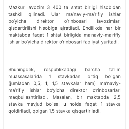
Mazkur lavozim 3 400 ta shtat birligi hisobidan
tashkil qilinadi. Ular ma’naviy-ma’rifiy ishlar
bo‘yicha direktor o‘rinbosari lavozimlari
qisqartirilishi hisobiga ajratiladi. Endilikda har bir
maktabda faqat 1 shtat birligida ma’naviy-ma’rifiy
ishlar bo‘yicha direktor o‘rinbosari faoliyat yuritadi.
Shuningdek, respublikadagi barcha ta’lim
muassasalarida 1 stavkadan ortiq bo‘lgan
(jumladan 0,5; 1; 1,5 stavkalar ham) ma’naviy-
ma’rifiy ishlar bo‘yicha direktor o‘rinbosarlari
maqbullashtiriladi. Masalan, bir maktabda 2,5
stavka mavjud bo‘lsa, u holda faqat 1 stavka
qoldiriladi, qolgan 1,5 stavka qisqartiriladi.