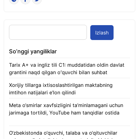
Izlash
So’nggi yangiliklar
Tarix A+ va ingliz tili C1: muddatidan oldin davlat
grantini naqd qilgan oʻquvchi bilan suhbat
07.08.2026
Xorijiy tillarga ixtisoslashtirilgan maktabning
imtihon natijalari e’lon qilindi
07.08.2026
Meta o‘smirlar xavfsizligini ta’minlamagani uchun
jarimaga tortildi, YouTube ham tanqidlar ostida
07.08.2026
O‘zbekistonda o‘quvchi, talaba va o‘qituvchilar