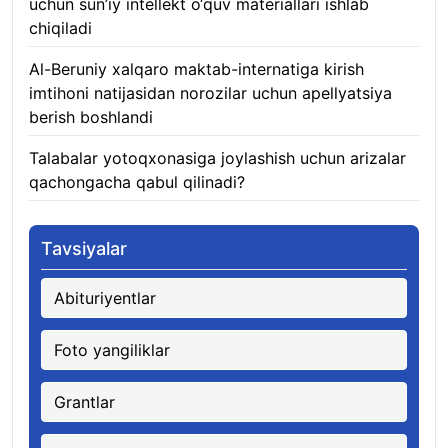
uchun sun’iy intellekt o‘quv materiallari ishlab
chiqiladi
07.08.2026
Al-Beruniy xalqaro maktab-internatiga kirish
imtihoni natijasidan norozilar uchun apellyatsiya
berish boshlandi
07.08.2026
Talabalar yotoqxonasiga joylashish uchun arizalar
qachongacha qabul qilinadi?
07.08.2026
Tavsiyalar
Abituriyentlar
Foto yangiliklar
Grantlar