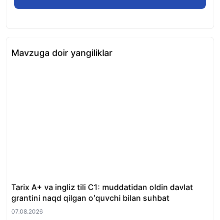
Mavzuga doir yangiliklar
Tarix A+ va ingliz tili C1: muddatidan oldin davlat
Xor
grantini naqd qilgan oʻquvchi bilan suhbat
nat
07.08.2026
07.