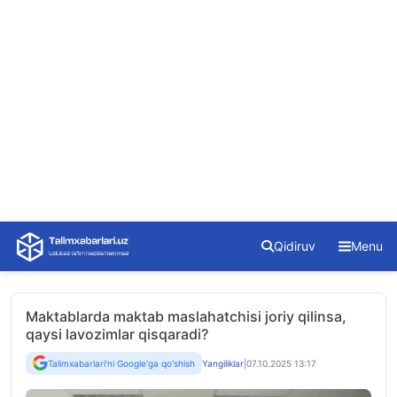
Skip
Qidiruv
Menu
to
content
Maktablarda maktab maslahatchisi joriy qilinsa,
qaysi lavozimlar qisqaradi?
Talimxabarlari'ni Google'ga qo'shish
Yangiliklar
|
07.10.2025 13:17