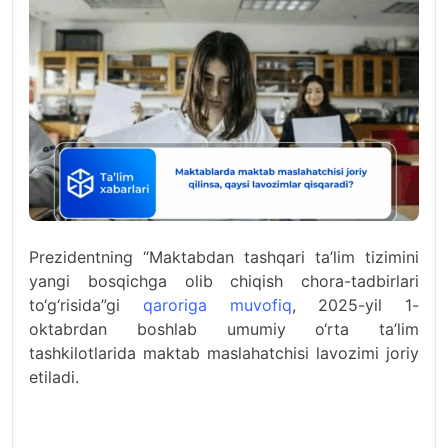
Prezidentning “Maktabdan tashqari ta’lim tizimini
yangi bosqichga olib chiqish chora-tadbirlari
to‘g‘risida”gi
qaroriga muvofiq
, 2025-yil 1-
oktabrdan boshlab umumiy o‘rta ta’lim
tashkilotlarida maktab maslahatchisi lavozimi joriy
etiladi.