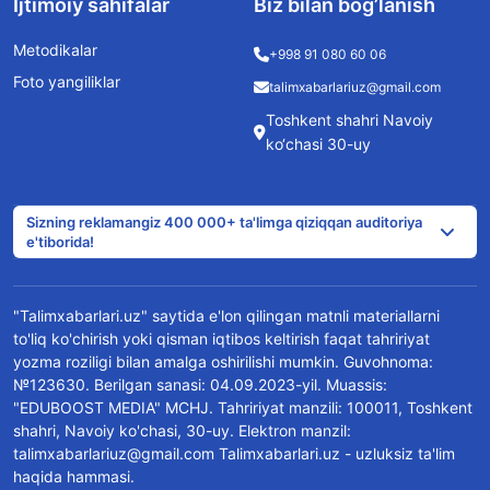
Ijtimoiy sahifalar
Biz bilan bog’lanish
Metodikalar
+998 91 080 60 06
Foto yangiliklar
talimxabarlariuz@gmail.com
Toshkent shahri Navoiy
ko‘chasi 30-uy
Sizning reklamangiz 400 000+ ta'limga qiziqqan auditoriya
e'tiborida!
"Talimxabarlari.uz" saytida e'lon qilingan matnli materiallarni
to'liq ko'chirish yoki qisman iqtibos keltirish faqat tahririyat
yozma roziligi bilan amalga oshirilishi mumkin. Guvohnoma:
№123630. Berilgan sanasi: 04.09.2023-yil. Muassis:
"EDUBOOST MEDIA" MCHJ. Tahririyat manzili: 100011, Toshkent
shahri, Navoiy ko'chasi, 30-uy. Elektron manzil:
talimxabarlariuz@gmail.com Talimxabarlari.uz - uzluksiz ta'lim
haqida hammasi.