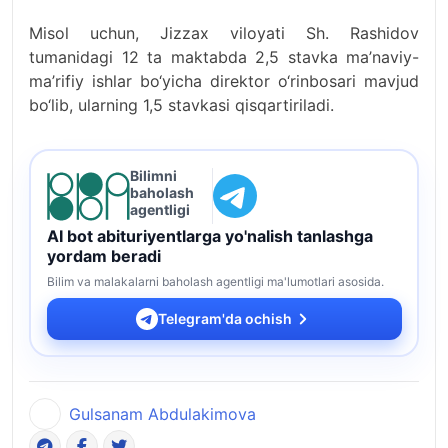
Misol uchun, Jizzax viloyati Sh. Rashidov
tumanidagi 12 ta maktabda 2,5 stavka ma’naviy-
ma’rifiy ishlar bo‘yicha direktor o‘rinbosari mavjud
bo‘lib, ularning 1,5 stavkasi qisqartiriladi.
Bilimni
baholash
agentligi
AI bot abituriyentlarga yo'nalish tanlashga
yordam beradi
Bilim va malakalarni baholash agentligi ma'lumotlari asosida.
Telegram'da ochish
Gulsanam Abdulakimova