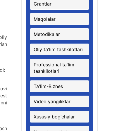
Grantlar
Maqolalar
Metodikalar
oliy
rish
Oliy ta'lim tashkilotlari
Professional ta'lim
di:
tashkilotlari
Ta'lim-Biznes
novi
test
Video yangiliklar
onni
Xususiy bog‘chalar
lash