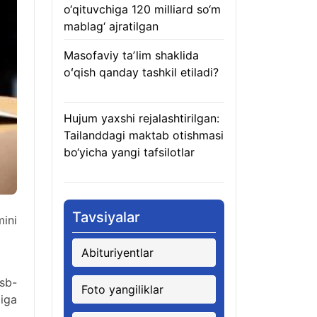
o‘qituvchiga 120 milliard so‘m
mablag‘ ajratilgan
08.08.2026
Masofaviy taʼlim shaklida
oʻqish qanday tashkil etiladi?
08.08.2026
Hujum yaxshi rejalashtirilgan:
Tailanddagi maktab otishmasi
bo‘yicha yangi tafsilotlar
08.08.2026
Tavsiyalar
ini
Abituriyentlar
asb-
Foto yangiliklar
liga