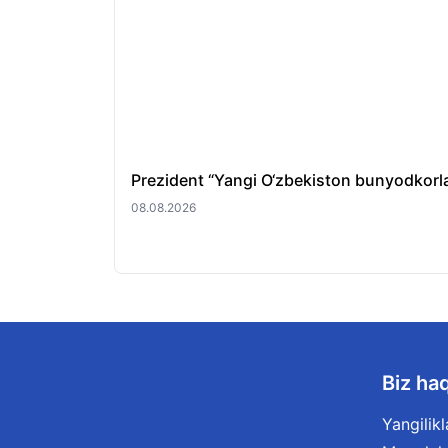
Prezident “Yangi O‘zbekiston bunyodkorlari”
08.08.2026
Biz ha
Yangilikl