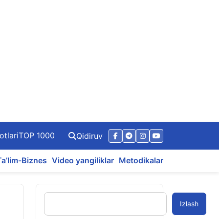
otlari
TOP 1000
Qidiruv
Ta’lim-Biznes
Video yangiliklar
Metodikalar
Izlash