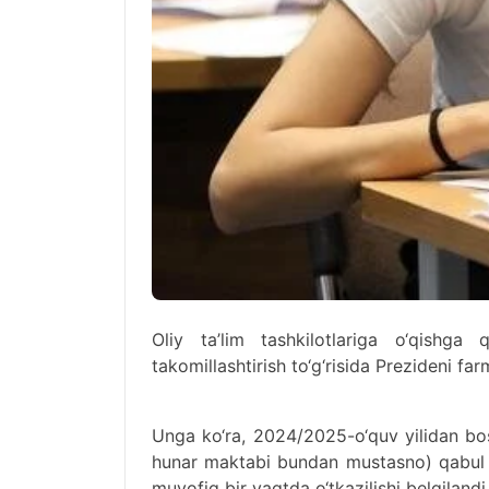
Oliy ta’lim tashkilotlariga o‘qishga 
takomillashtirish to‘g‘risida Prezideni far
Unga ko‘ra, 2024/2025-o‘quv yilidan bos
hunar maktabi bundan mustasno) qabul qi
muvofiq bir vaqtda o‘tkazilishi belgilandi