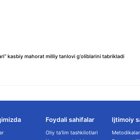
 kasbiy mahorat milliy tanlovi g‘oliblarini tabrikladi
qimizda
Foydali sahifalar
Ijtimoiy s
ar
Oliy ta’lim tashkilotlari
Metodikalar