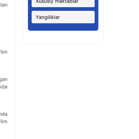
Xususiy maktablar
ilan
Yangiliklar
’lim
ngan
sida
shda
’lim