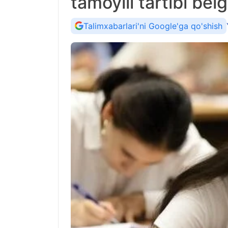
tamoyili tartibi belg
Talimxabarlari'ni Google'ga qo'shish