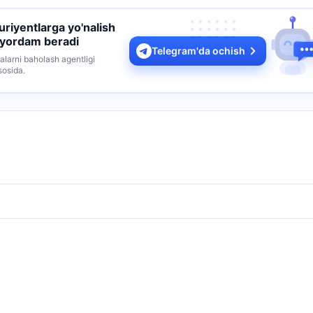
turiyentlarga yo'nalish
 yordam beradi
Telegram'da ochish
alarni baholash agentligi
sosida.