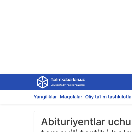
Skip
to
content
Yangiliklar
Maqolalar
Oliy ta’lim tashkilotla
Abituriyentlar uchu