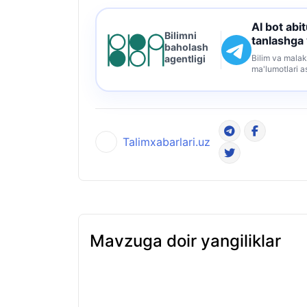
AI bot abi
Bilimni
tanlashga
baholash
Bilim va malak
agentligi
ma'lumotlari a
Talimxabarlari.uz
Mavzuga doir yangiliklar