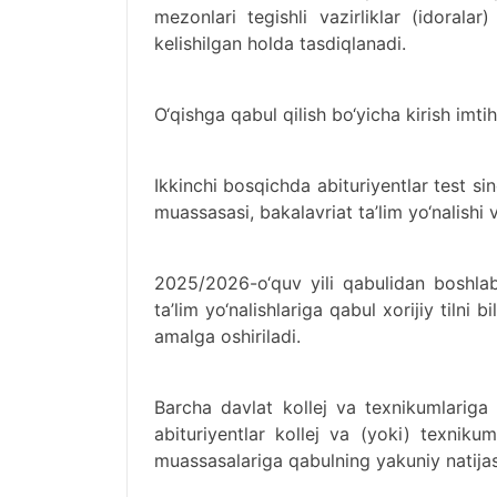
mezonlari tegishli vazirliklar (idoralar
kelishilgan holda tasdiqlanadi.
O‘qishga qabul qilish bo‘yicha kirish imtih
Ikkinchi bosqichda abituriyentlar test si
muassasasi, bakalavriat ta’lim yo‘nalishi v
2025/2026-o‘quv yili qabulidan boshlab 
ta’lim yo‘nalishlariga qabul xorijiy tilni 
amalga oshiriladi.
Barcha davlat kollej va texnikumlariga 
abituriyentlar kollej va (yoki) texniku
muassasalariga qabulning yakuniy natijas