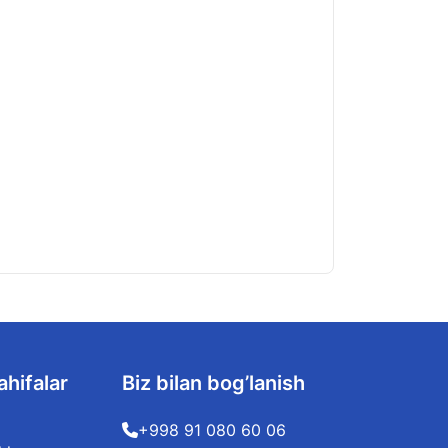
Toshkent shahar I
08.08.2026
ahifalar
Biz bilan bog’lanish
+998 91 080 60 06