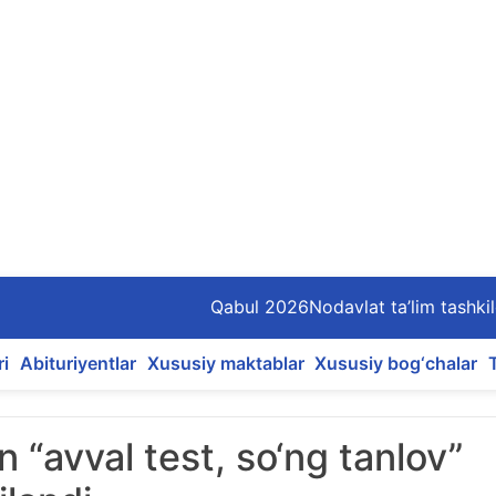
Qabul 2026
Nodavlat ta’lim tashkil
ri
Abituriyentlar
Xususiy maktablar
Xususiy bog‘chalar
n “avval test, so‘ng tanlov”