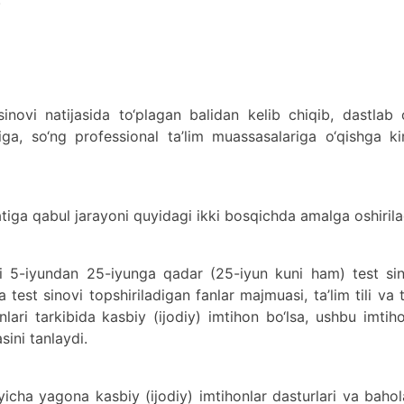
sinovi natijasida to‘plagan balidan kelib chiqib, dastlab 
ariga, so‘ng professional ta’lim muassasalariga o‘qishga ki
atiga qabul jarayoni quyidagi ikki bosqichda amalga oshirila
ili 5-iyundan 25-iyunga qadar (25-iyun kuni ham) test si
test sinovi topshiriladigan fanlar majmuasi, ta’lim tili va 
lari tarkibida kasbiy (ijodiy) imtihon bo‘lsa, ushbu imtih
sini tanlaydi.
‘yicha yagona kasbiy (ijodiy) imtihonlar dasturlari va baho