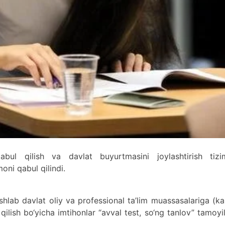
qabul qilish va davlat buyurtmasini joylashtirish tizim
moni qabul qilindi.
hlab davlat oliy va professional ta’lim muassasalariga (k
lish bo‘yicha imtihonlar “avval test, so‘ng tanlov” tamoyi
.