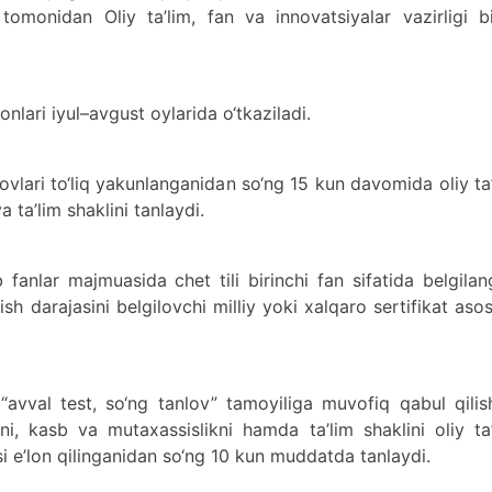
) tomonidan Oliy ta’lim, fan va innovatsiyalar vazirligi b
onlari iyul–avgust oylarida o‘tkaziladi.
novlari to‘liq yakunlanganidan so‘ng 15 kun davomida oliy ta
a ta’lim shaklini tanlaydi.
fanlar majmuasida chet tili birinchi fan sifatida belgila
bilish darajasini belgilovchi milliy yoki xalqaro sertifikat aso
“avval test, so‘ng tanlov” tamoyiliga muvofiq qabul qili
mni, kasb va mutaxassislikni hamda ta’lim shaklini oliy ta
i e’lon qilinganidan so‘ng 10 kun muddatda tanlaydi.