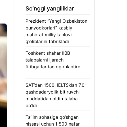
So’nggi yangiliklar
Prezident “Yangi O‘zbekiston
bunyodkorlari” kasbiy
mahorat milliy tanlovi
g‘oliblarini tabrikladi
08.08.2026
Toshkent shahar IIBB
talabalarni ijarachi
firibgarlardan ogohlantirdi
08.08.2026
SAT’dan 1500, IELTS’dan 7.0:
qashqadaryolik bitiruvchi
muddatidan oldin talaba
bo‘ldi
08.08.2026
Ta’lim sohasiga qo‘shgan
hissasi uchun 1 500 nafar