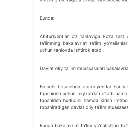
Bunda:
Abituriyentlar o‘z tanloviga ko‘ra test 
ta’limning bakalavriat ta’lim yo‘nalishl
uchun tanlovda ishtirok etadi.
Davlat oliy ta’lim muassasalari bakalavri
Birinchi bosqichda abituriyentlar har y
topshirish uchun ro‘yxatdan o‘tadi hamda 
topshirish hududini hamda kirish imtihon
topshiradigan davlat oliy ta’lim muassasa
Bunda bakalavriat ta’lim yo‘nalishlari bo