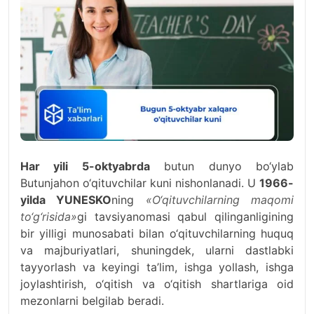
Har yili 5-oktyabrda
butun dunyo bo‘ylab
Butunjahon o‘qituvchilar kuni nishonlanadi. U
1966-
yilda YUNESKO
ning
«O‘qituvchilarning maqomi
to‘g‘risida»
gi tavsiyanomasi qabul qilinganligining
bir yilligi munosabati bilan o‘qituvchilarning huquq
va majburiyatlari, shuningdek, ularni dastlabki
tayyorlash va keyingi ta’lim, ishga yollash, ishga
joylashtirish, o‘qitish va o‘qitish shartlariga oid
mezonlarni belgilab beradi.