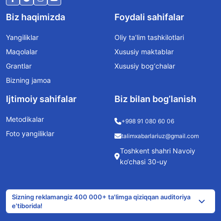
Biz haqimizda
Foydali sahifalar
Yangiliklar
Oliy ta’lim tashkilotlari
Maqolalar
Xususiy maktablar
Grantlar
Xususiy bog‘chalar
Bizning jamoa
Ijtimoiy sahifalar
Biz bilan bog’lanish
Metodikalar
+998 91 080 60 06
Foto yangiliklar
talimxabarlariuz@gmail.com
Toshkent shahri Navoiy
ko‘chasi 30-uy
Sizning reklamangiz 400 000+ ta'limga qiziqqan auditoriya
e'tiborida!