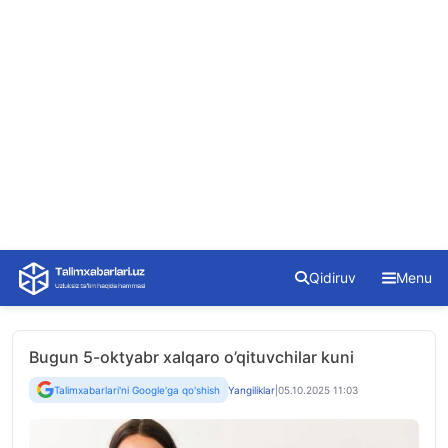
Skip
Qidiruv
Menu
to
content
Bugun 5-oktyabr xalqaro o’qituvchilar kuni
Talimxabarlari'ni Google'ga qo'shish
Yangiliklar
|
05.10.2025 11:03