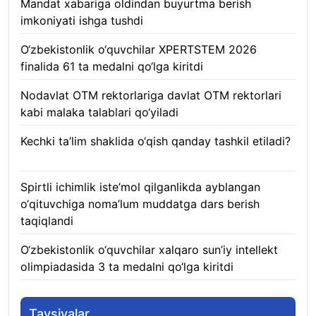
Mandat xabariga oldindan buyurtma berish
imkoniyati ishga tushdi
10.08.2026
O‘zbekistonlik o‘quvchilar XPERTSTEM 2026
finalida 61 ta medalni qo‘lga kiritdi
10.08.2026
Nodavlat OTM rektorlariga davlat OTM rektorlari
kabi malaka talablari qo‘yiladi
10.08.2026
Kechki ta’lim shaklida o‘qish qanday tashkil etiladi?
10.08.2026
Spirtli ichimlik iste’mol qilganlikda ayblangan
o‘qituvchiga noma’lum muddatga dars berish
taqiqlandi
10.08.2026
O‘zbekistonlik o‘quvchilar xalqaro sun’iy intellekt
olimpiadasida 3 ta medalni qo‘lga kiritdi
10.08.2026
Tavsiyalar