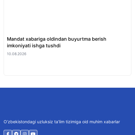
Mandat xabariga oldindan buyurtma berish
O‘
imkoniyati ishga tushdi
61 
10.08.2026
10.
O‘zbekistondagi uzluksiz ta’lim tizimiga oid muhim xabarlar