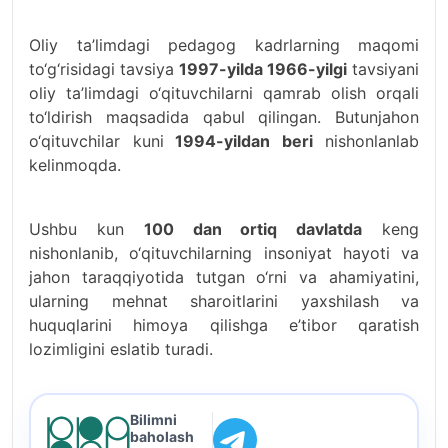
Oliy ta’limdagi pedagog kadrlarning maqomi
to‘g‘risidagi tavsiya
1997-yilda 1966-yilgi
tavsiyani
oliy ta’limdagi o‘qituvchilarni qamrab olish orqali
to‘ldirish maqsadida qabul qilingan. Butunjahon
o‘qituvchilar kuni
1994-yildan beri
nishonlanlab
kelinmoqda.
Ushbu kun
100 dan ortiq davlatda
keng
nishonlanib, o‘qituvchilarning insoniyat hayoti va
jahon taraqqiyotida tutgan o‘rni va ahamiyatini,
ularning mehnat sharoitlarini yaxshilash va
huquqlarini himoya qilishga e’tibor qaratish
lozimligini eslatib turadi.
Bilimni
baholash