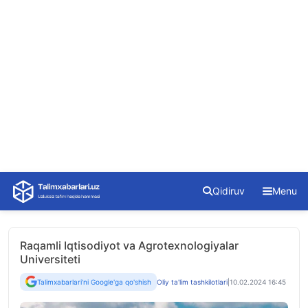
Skip
Qidiruv
Menu
to
content
Raqamli Iqtisodiyot va Agrotexnologiyalar
Universiteti
Talimxabarlari'ni Google'ga qo'shish
Oliy ta'lim tashkilotlari
|
10.02.2024 16:45