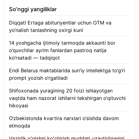
So’nggi yangiliklar
Diqqat! Ertaga abituriyentlar uchun OTM va
yo‘nalish tanlashning oxirgi kuni
07.08.2026
14 yoshgacha ijtimoiy tarmoqda akkaunti bor
o‘quvchilar ayrim fanlardan pastroq natija
ko‘rsatadi — tadqiqot
06.08.2026
Endi Belarus maktablarida sun’iy intellektga to‘g‘ri
prompt yozish o‘rgatiladi
06.08.2026
Shifoxonada yuragining 20 foizi ishlayotgan
vaqtda ham nazorat ishilarni tekshirgan o‘qituvchi
hikoyasi
06.08.2026
O‘zbekistonda kvartira narxlari o‘sishda davom
etmoqda
06.08.2026
Vazirlik oʻqishni koʻchirish muddati uzaytirilganini