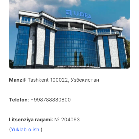
Manzil
: Tashkent 100022, Узбекистан
Telefon
: +998788880800
Litsenziya raqami
: № 204093
(
Yuklab olish
)