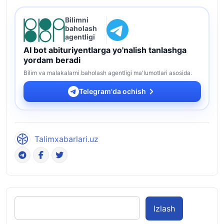
Bilimni
baholash
agentligi
AI bot abituriyentlarga yo'nalish tanlashga
yordam beradi
Bilim va malakalarni baholash agentligi ma'lumotlari asosida.
Telegram'da ochish
Talimxabarlari.uz
Izlash