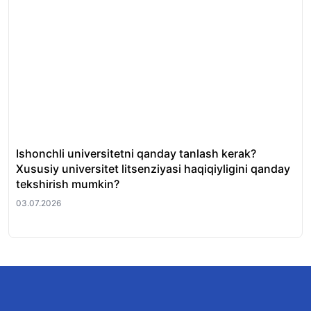
Ishonchli universitetni qanday tanlash kerak?
QS
Xususiy universitet litsenziyasi haqiqiyligini qanday
uni
tekshirish mumkin?
01.
03.07.2026