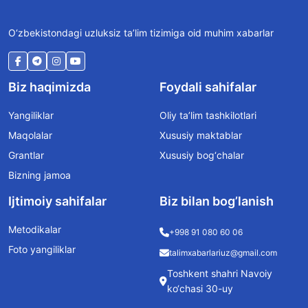
O‘zbekistondagi uzluksiz ta’lim tizimiga oid muhim xabarlar
Biz haqimizda
Foydali sahifalar
Yangiliklar
Oliy ta’lim tashkilotlari
Maqolalar
Xususiy maktablar
Grantlar
Xususiy bog‘chalar
Bizning jamoa
Ijtimoiy sahifalar
Biz bilan bog’lanish
Metodikalar
+998 91 080 60 06
Foto yangiliklar
talimxabarlariuz@gmail.com
Toshkent shahri Navoiy
ko‘chasi 30-uy