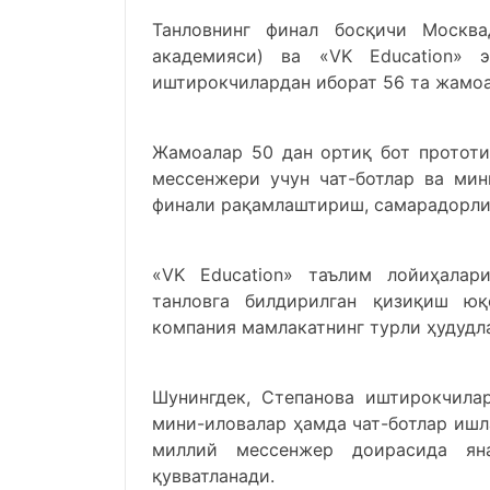
Танловнинг финал босқичи Москва
академияси) ва «VK Education» э
иштирокчилардан иборат 56 та жамоа
Жамоалар 50 дан ортиқ бот прототи
мессенжери учун чат-ботлар ва мин
финали рақамлаштириш, самарадорлик
«VK Education» таълим лойиҳалар
танловга билдирилган қизиқиш юқо
компания мамлакатнинг турли ҳудудла
Шунингдек, Степанова иштирокчила
мини-иловалар ҳамда чат-ботлар ишла
миллий мессенжер доирасида ян
қувватланади.