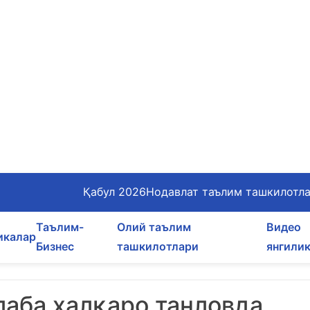
Қабул 2026
Нодавлат таълим ташкилотл
Таълим-
Олий таълим
Видео
икалар
Бизнес
ташкилотлари
янгили
лаба халқаро танловда