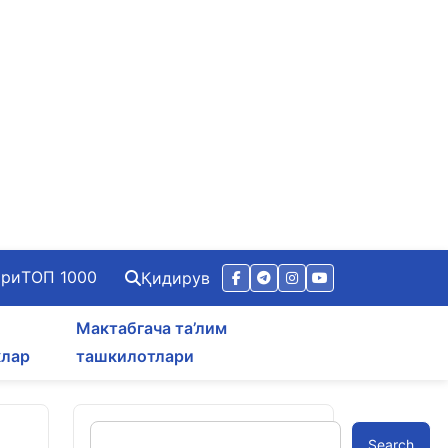
ари
ТОП 1000
Қидирув
Мактабгача та’лим
клар
ташкилотлари
Search