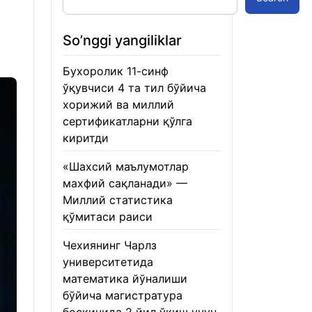
So’nggi yangiliklar
Бухоролик 11-синф
ўқувчиси 4 та тил бўйича
хорижий ва миллий
сертификатларни қўлга
киритди
22.01.2026
«Шахсий маълумотлар
махфий сақланади» —
Миллий статистика
қўмитаси раиси
22.01.2026
Чехиянинг Чарлз
университетида
математика йўналиши
бўйича магистратура