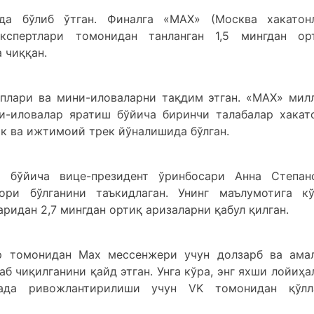
да бўлиб ўтган. Финалга «МАХ» (Москва хакатон
кспертлари томонидан танланган 1,5 мингдан ор
 чиққан.
плари ва мини-иловаларни тақдим этган. «МАХ» мил
и-иловалар яратиш бўйича биринчи талабалар хакат
 ва ижтимоий трек йўналишида бўлган.
и бўйича вице-президент ўринбосари Анна Степан
ри бўлганини таъкидлаган. Унинг маълумотига кў
ридан 2,7 мингдан ортиқ аризаларни қабул қилган.
р томонидан Мах мессенжери учун долзарб ва ама
б чиқилганини қайд этган. Унга кўра, энг яхши лойиҳа
ада ривожлантирилиши учун VK томонидан қўлл