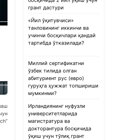
босқичида 2 йил ўқиш учун
грант дастури
22.01.2026
«Йил ўқитувчиси»
танловининг иккинчи ва
учинчи босқичлари қандай
тартибда ўтказилади?
22.01.2026
Миллий сертификатни
ўзбек тилида олган
абитуриент рус (евро)
гуруҳга ҳужжат топшириши
мумкинми?
22.01.2026
лаш
Ирландиянинг нуфузли
чун
университетларида
ch”
магистратура ва
докторантура босқичида
ўқиш учун тўлиқ грант