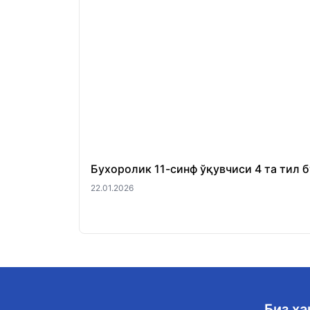
Бухоролик 11-синф ўқувчиси 4 та тил 
22.01.2026
Биз ҳ