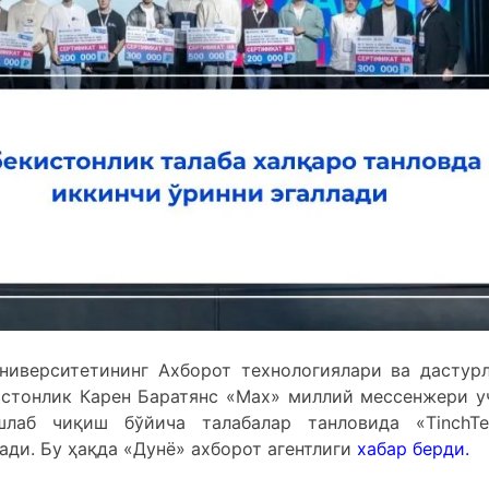
ниверситетининг Ахборот технологиялари ва дастур
истонлик Карен Баратянс «Мах» миллий мессенжери у
шлаб чиқиш бўйича талабалар танловида «TinchTe
ади. Бу ҳақда «Дунё» ахборот агентлиги
хабар
берди.