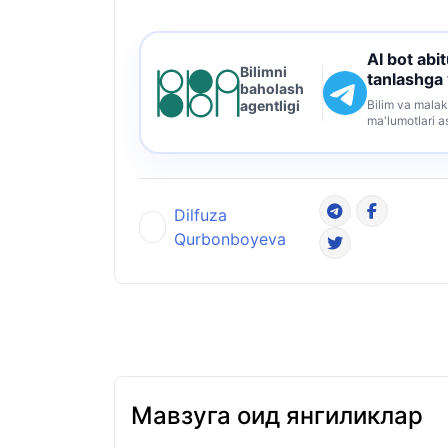
AI bot abi
Bilimni
tanlashga
baholash
Bilim va malak
agentligi
ma'lumotlari a
Dilfuza
Qurbonboyeva
Мавзуга оид янгиликлар