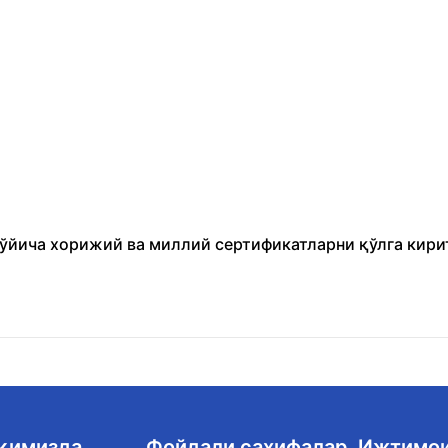
бўйича хорижий ва миллий сертификатларни қўлга кири
ақимизда
Фойдали саҳифалар
Ижтимо