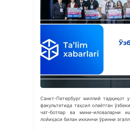
Санкт-Петербург миллий тадқиқот у
факультетида таҳсил олаётган ўзбек
чат-ботлар ва мини-иловаларни и
лойиҳаси билан иккинчи ўринни эгалл