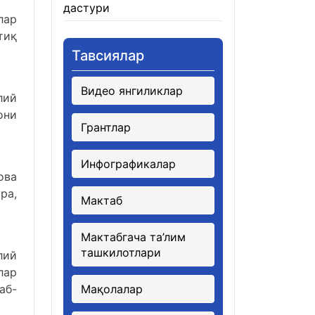
дастури
21.01.2026
лар
тиқ
Тавсиялар
Видео янгиликлар
лий
они
Грантлар
Инфографикалар
ова
ра,
Мактаб
Мактабгача та’лим
ташкилотлари
лий
лар
аб-
Мақолалар