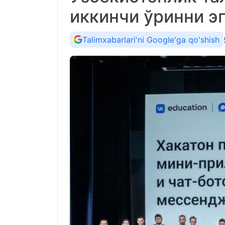
иккинчи ўринни э
Talimxabarlari'ni Google'ga qo'shish