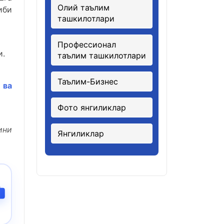
Олий таълим
иби
ташкилотлари
Профессионал
и.
таълим ташкилотлари
Таълим-Бизнес
 ва
Фото янгиликлар
ини
Янгиликлар