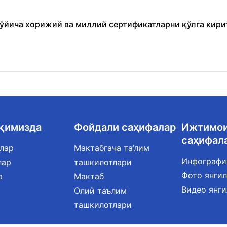
бўйича хорижий ва миллий сертификатларни қўлга кири
ақимизда
Фойдали саҳифалар
Ижтимо
саҳифал
лар
Мактабгача та’лим
Инфографи
лар
ташкилотлари
Фото янги
р
Мактаб
Видео янг
Олий таълим
ташкилотлари