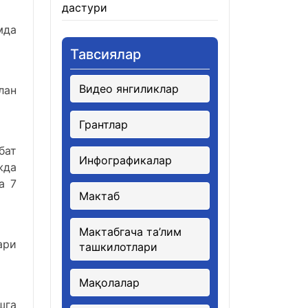
дастури
21.01.2026
мда
Тавсиялар
Видео янгиликлар
лан
Грантлар
бат
Инфографикалар
жда
а 7
Мактаб
Мактабгача та’лим
ари
ташкилотлари
Мақолалар
шга