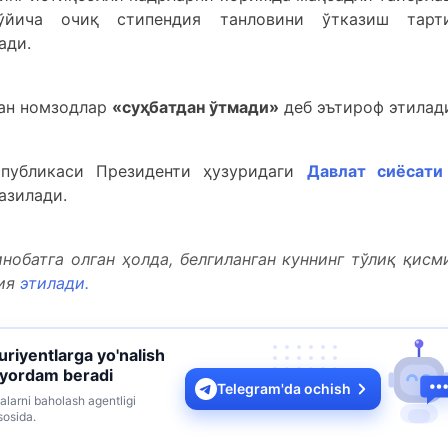
ўйича очиқ стипендия танловини ўтказиш тарт
ади.
ган номзодлар
«суҳбатдан ўтмади»
деб эътироф этилад
спубликаси Президенти ҳузуридаги
Давлат сиёсати
азилади.
нобатга олган ҳолда, белгиланган куннинг тўлиқ қисм
сия
этилади.
turiyentlarga yo'nalish
 yordam beradi
Telegram'da ochish
alarni baholash agentligi
sosida.