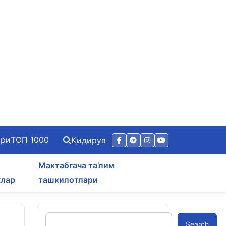
ари
ТОП 1000
Қидирув
Мактабгача та’лим
клар
ташкилотлари
Search