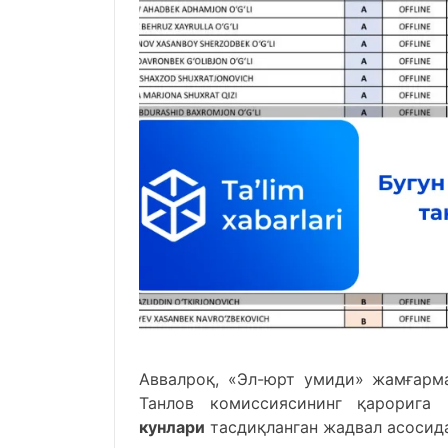
Аввалроқ, «Эл-юрт умиди» жамғарм
Танлов комиссиясининг қарорига 
кунлари
тасдиқланган жадвал асосида