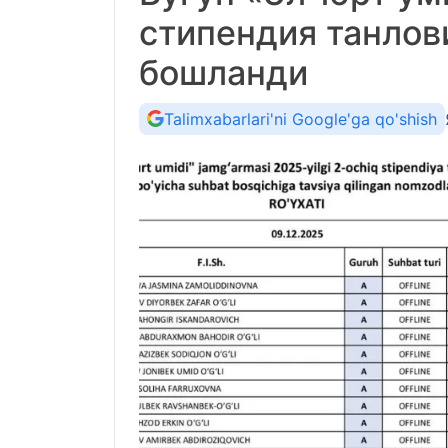
стипендия танлов
бошланди
Talimxabarlari'ni Google'ga qo'shish