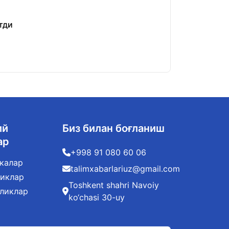
тди
«Шахсий маълум
22.01.2026
ий
Биз билан боғланиш
ар
+998 91 080 60 06
калар
talimxabarlariuz@gmail.com
ликлар
Toshkent shahri Navoiy
иликлар
ko‘chasi 30-uy