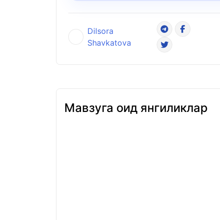
Dilsora
Shavkatova
Мавзуга оид янгиликлар