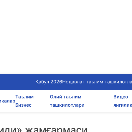
Қабул 2026
Нодавлат таълим ташкилотл
Таълим-
Олий таълим
Видео
икалар
Бизнес
ташкилотлари
янгили
миди» жамғармаси