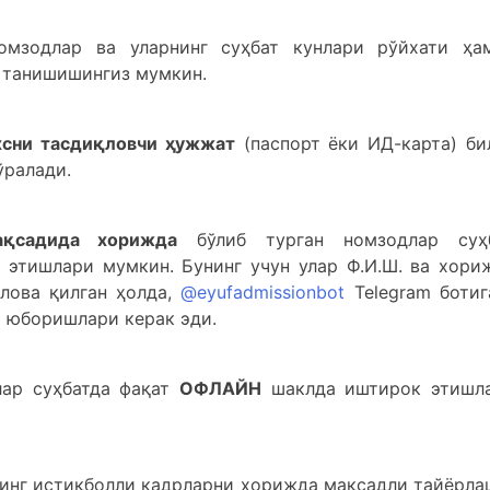
омзодлар ва уларнинг суҳбат кунлари рўйхати ҳа
танишишингиз мумкин.
сни тасдиқловчи ҳужжат
(паспорт ёки ИД-карта) би
ўралади.
садида хорижда
бўлиб турган номзодлар суҳ
 этишлари мумкин. Бунинг учун улар Ф.И.Ш. ва хори
лова қилган ҳолда,
@eyufadmissionbot
Telegram ботиг
т юборишлари керак эди.
лар суҳбатда фақат
ОФЛАЙН
шаклда иштирок этишл
инг истиқболли кадрларни хорижда мақсадли тайёрла