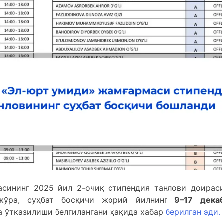
асининг 2025 йил 2-очиқ стипендия танлови доирас
кўра, суҳбат босқичи жорий йилнинг
9–17 дека
 ўтказилиши белгилангани ҳақида хабар
берилган эди.