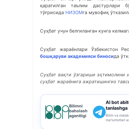
қаратилган таълим дастурлари б
тўғрисида
НИЗОМ
га мувофиқ ўтказил
Суҳбат учун белгиланган кунга келма
Суҳбат жараёнлари Ўзбекистон Ре
бошқаруви академияси биноси
да ўтк
Суҳбат вақти ўзгариши эҳтимолини и
суҳбат жараёнига ажратишингиз тав
AI bot abi
Bilimni
tanlashga
baholash
Bilim va malak
agentligi
ma'lumotlari a