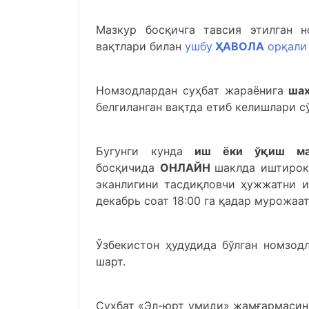
Мазкур босқичга тавсия этилган н
вақтлари билан
ушбу
ҲАВОЛА
орқали
Номзодлардан суҳбат жараёнига
шах
белгиланган вақтда етиб келишлари с
Бугунги кунда
иш ёки ўқиш мақ
босқичида
ОНЛАЙН
шаклда иштирок
эканлигини тасдиқловчи ҳужжатни и
декабрь соат 18:00 га қадар мурожаа
Ўзбекистон ҳудудида бўлган номзод
шарт.
Суҳбат «Эл-юрт умиди» жамғармасин