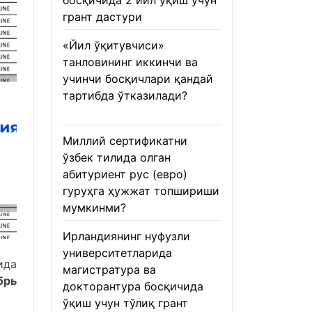
босқичида 2 йил ўқиш учун
грант дастури
22.01.2026
«Йил ўқитувчиси»
танловининг иккинчи ва
учинчи босқичлари қандай
тартибда ўтказилади?
22.01.2026
Миллий сертификатни
ўзбек тилида олган
абитуриент рус (евро)
гуруҳга ҳужжат топшириши
мумкинми?
22.01.2026
Ирландиянинг нуфузли
университетларида
ида
магистратура ва
брь
докторантура босқичида
ўқиш учун тўлиқ грант