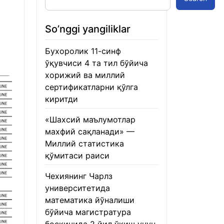
So’nggi yangiliklar
Бухоролик 11-синф
ўқувчиси 4 та тил бўйича
хорижий ва миллий
сертификатларни қўлга
киритди
22.01.2026
«Шахсий маълумотлар
махфий сақланади» —
Миллий статистика
қўмитаси раиси
22.01.2026
Чехиянинг Чарлз
университетида
математика йўналиши
бўйича магистратура