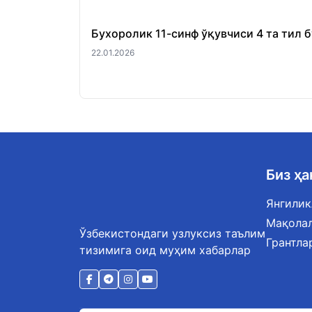
Бухоролик 11-синф ўқувчиси 4 та тил 
22.01.2026
Биз ҳ
Янгилик
Мақола
Ўзбекистондаги узлуксиз таълим
Грантла
тизимига оид муҳим хабарлар