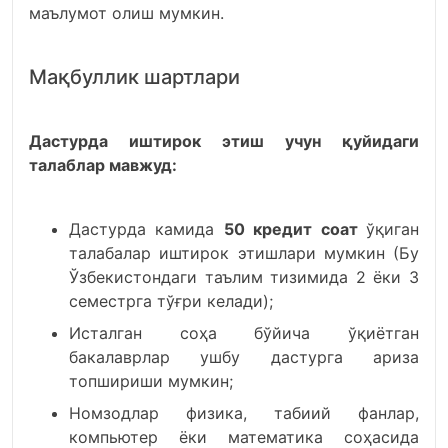
маълумот олиш мумкин.
Мақбуллик шартлари
Дастурда иштирок этиш учун қуйидаги
талаблар мавжуд:
Дастурда камида
50 кредит соат
ўқиган
талабалар иштирок этишлари мумкин (Бу
Ўзбекистондаги таълим тизимида 2 ёки 3
семестрга тўғри келади);
Исталган соҳа бўйича ўқиётган
бакалаврлар ушбу дастурга ариза
топшириши мумкин;
Номзодлар физика, табиий фанлар,
компьютер ёки математика соҳасида