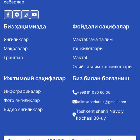
хабарлар
Биз ҳақимизда
Фойдали саҳифалар
Янгиликлар
Мактабгача та’лим
Мақолалар
ташкилотлари
Грантлар
Мактаб
Олий таълим ташкилотлари
Ижтимоий саҳифалар
Биз билан боғланиш
Инфографикалар
+998 91 080 60 06
Фото янгиликлар
talimxabarlariuz@gmail.com
Видео янгиликлар
Toshkent shahri Navoiy
ko‘chasi 30-uy