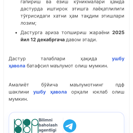
гапириш ва ёзиш кўникмалари ҳамда
дастурда иштирок этишга лаёқатлилиги
тўғрисидаги хатни ҳам тақдим этишлари
лозим;
Дастурга ариза топшириш жараёни
2025
йил 12 декабргача
давом этади.
Дастур талаблари ҳақида
ушбу
ҳавола
батафсил маълумот олиш мумкин.
Амалиёт бўйича маълумотнинг пдф
шаклини
ушбу ҳавола
орқали юклаб олиш
мумкин.
Bilimni
baholash
agentligi