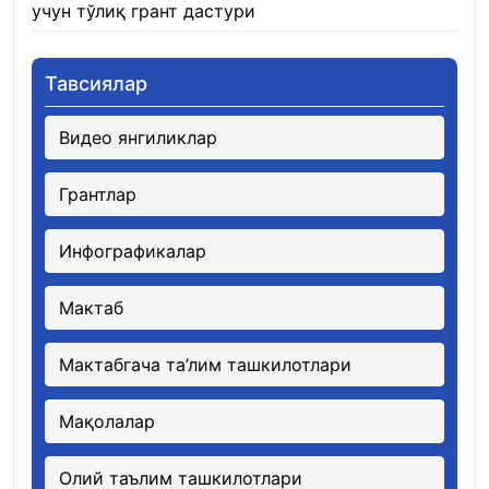
учун тўлиқ грант дастури
21.01.2026
Тавсиялар
Видео янгиликлар
Грантлар
Инфографикалар
Мактаб
Мактабгача та’лим ташкилотлари
Мақолалар
Олий таълим ташкилотлари