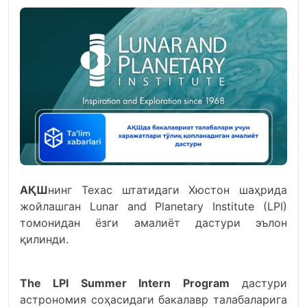
АҚШ
нинг Техас штатидаги Хюстон шаҳрида
жойлашган Lunar and Planetary Institute (LPI)
томонидан ёзги амалиёт дастури эълон
қилинди.
The LPI Summer Intern Program
дастури
астрономия соҳасидаги бакалавр талабаларига