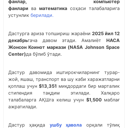
фанлар, компьютер
фанлари
ва
математика
соҳаси талабаларига
устунлик
берилади.
Дастурга ариза топшириш жараёни
2025 йил 12
декабрь
гача давом этади. Амалиёт
НАСА
Жонсон Коинот маркази (NASA Johnson Space
Center)
да бўлиб ўтади.
Дастур давомида иштирокчиларнинг турар-
жой, яшаш, транспорт ва шу каби харажатларни
қоплаш учун
$13,351
миқдордаги бир марталик
стипендия тақдим этилади. Халқаро
талабаларга АҚШга келиш учун
$1,500
маблағ
ажратилади.
Дастур ҳақида
ушбу ҳавола
орқали тўлиқ