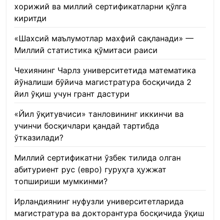
хорижий ва миллий сертификатларни қўлга
киритди
22.01.2026
«Шахсий маълумотлар махфий сақланади» —
Миллий статистика қўмитаси раиси
22.01.2026
Чехиянинг Чарлз университетида математика
йўналиши бўйича магистратура босқичида 2
йил ўқиш учун грант дастури
22.01.2026
«Йил ўқитувчиси» танловининг иккинчи ва
учинчи босқичлари қандай тартибда
ўтказилади?
22.01.2026
Миллий сертификатни ўзбек тилида олган
абитуриент рус (евро) гуруҳга ҳужжат
топшириши мумкинми?
22.01.2026
Ирландиянинг нуфузли университетларида
магистратура ва докторантура босқичида ўқиш