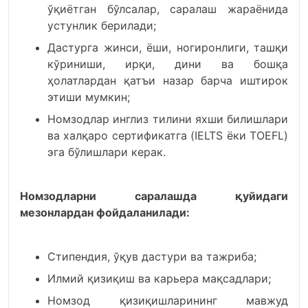
ўқиётган бўлсалар, саралаш жараёнида
устунлик берилади;
Дастурга жинси, ёши, ногиронлиги, ташқи
кўриниши, ирқи, дини ва бошқа
ҳолатлардан қатъи назар барча иштирок
этиши мумкин;
Номзодлар инглиз тилини яхши билишлари
ва халқаро сертификатга (IELTS ёки ТОEFL)
эга бўлишлари керак.
Номзодларни саралашда қуйидаги
мезонлардан фойдаланилади:
Стипендия, ўқув дастури ва тажриба;
Илмий қизиқиш ва карьера мақсадлари;
Номзод қизиқишларининг мавжуд