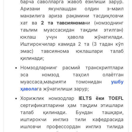
барча саволларга жавоб ёзилиши зарур.
Аризани якунлашдан олдин э-маил
манзилига ариза рақамини тасдиқловчи
хат ва
2 та тавсиянома
ни (номзоднинг
таълим муассасидан тақдим этилган)
юклаш учун ҳавола жўнатилади.
Иштирокчилар камида 2 та (3 тадан кўп
эмас) тавсиянома юклашлари талаб
қилинади;
Номзодларнинг расмий транскриптлари
эса номзод таҳсил олаётган
муассаса,маърияти томонидан
ушбу
ҳавола
га жўнатилиши зарур;
Хорижлик номзодлар
IELТS ёки ТОEFL
сертификатларини ҳам тақдим этишлари
талаб қилинади. Бундан ташқари,
иштирокчи инглиз тили кафедрасида
ишловчи профессордан инглиз тилида