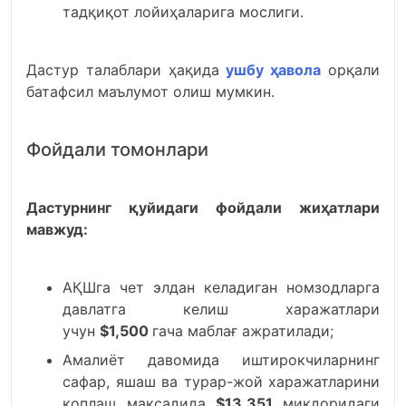
тадқиқот лойиҳаларига мослиги.
Дастур талаблари ҳақида
ушбу ҳавола
орқали
батафсил маълумот олиш мумкин.
Фойдали томонлари
Дастурнинг қуйидаги фойдали жиҳатлари
мавжуд:
АҚШга чет элдан келадиган номзодларга
давлатга келиш харажатлари
учун
$1,500
гача маблағ ажратилади;
Амалиёт давомида иштирокчиларнинг
сафар, яшаш ва турар-жой харажатларини
қоплаш мақсадида
$13,351
миқдоридаги