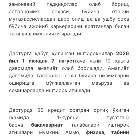
замонавий тадқиқотлар олиб бориш,
астрономия соҳаси бўйича етакчи
мутахассислардан дарс олиш ва ва ушбу соҳа
бўйича ажойиб карьерасини яратганлар билан
танишиш имконияти яратади.
Дастурга қабул қилинган иштирокчилар
2026
йил 1 июндан 7 август
гача яъни 10 ҳафта
давомида амалиёт олиб боришади. Амалиёт
давомида талабалар соҳа бўйича билимларни
оширишга мўлжалланган маъруза ва
семинарларда иштирок этишади.
Дастурда 50 кредит соатдан ортиқ ўқиган
(камида 1-курсни тугатган)
барча
бакалавриат
талабалари иштирок
этишлари мумкин. Аммо,
физика, табиий