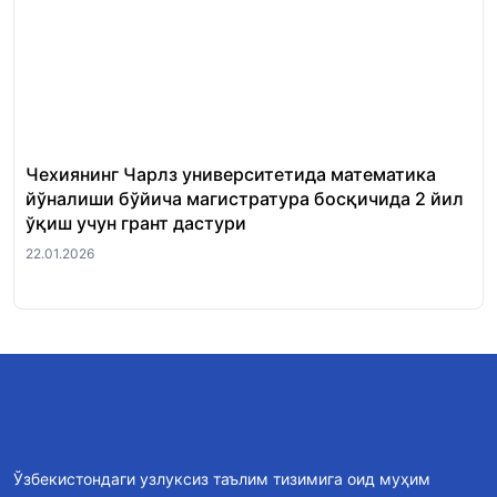
Чехиянинг Чарлз университетида математика
Ир
йўналиши бўйича магистратура босқичида 2 йил
ма
ўқиш учун грант дастури
уч
22.01.2026
21.
Ўзбекистондаги узлуксиз таълим тизимига оид муҳим