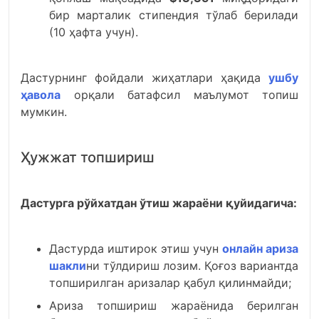
бир марталик стипендия тўлаб берилади
(10 ҳафта учун).
Дастурнинг фойдали жиҳатлари ҳақида
ушбу
ҳавола
орқали батафсил маълумот топиш
мумкин.
Ҳужжат топшириш
Дастурга рўйхатдан ўтиш жараёни қуйидагича:
Дастурда иштирок этиш учун
онлайн ариза
шакли
ни тўлдириш лозим. Қоғоз вариантда
топширилган аризалар қабул қилинмайди;
Ариза топшириш жараёнида берилган