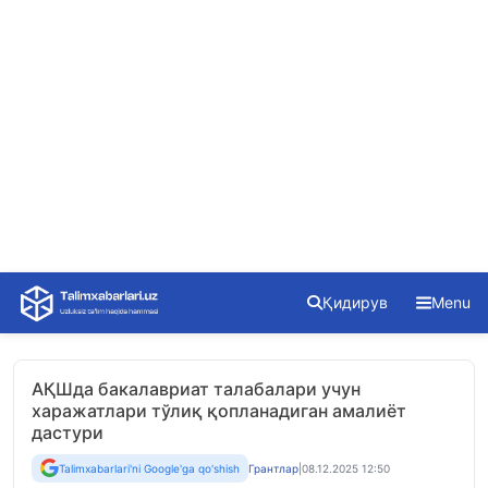
Skip
Қидирув
Menu
to
content
АҚШда бакалавриат талабалари учун
харажатлари тўлиқ қопланадиган амалиёт
дастури
Talimxabarlari'ni Google'ga qo'shish
Грантлар
|
08.12.2025 12:50