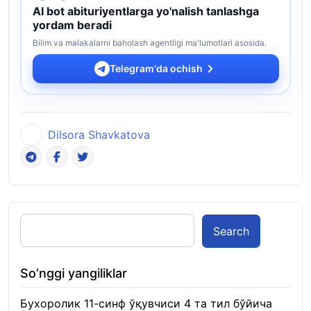
AI bot abituriyentlarga yo'nalish tanlashga
yordam beradi
Bilim va malakalarni baholash agentligi ma'lumotlari asosida.
Telegram'da ochish
Dilsora Shavkatova
Search
So’nggi yangiliklar
Бухоролик 11-синф ўқувчиси 4 та тил бўйича