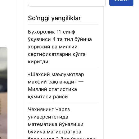
So’nggi yangiliklar
Бухоролик 11-синф
ўқувчиси 4 та тил бўйича
хорижий ва миллий
сертификатларни қўлга
киритди
22.01.2026
«Шахсий маълумотлар
махфий сақланади» —
Миллий статистика
қўмитаси раиси
22.01.2026
Чехиянинг Чарлз
университетида
математика йўналиши
бўйича магистратура