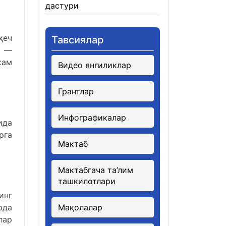
дастури
21.01.2026
ҳеч
Тавсиялар
ь —
кам
Видео янгиликлар
Грантлар
Инфографикалар
ида
рга
Мактаб
Мактабгача та’лим
ташкилотлари
инг
рда
Мақолалар
лар