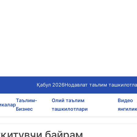
Қабул 2026
Нодавлат таълим ташкилотл
Таълим-
Олий таълим
Видео
икалар
Бизнес
ташкилотлари
янгили
ўқитувчи байрам