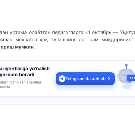
ан устама олаётган педагогларга «1 октябрь — Ўқиту
билан меҳнатга ҳақ тўлашнинг энг кам миқдорининг
бериш мумкин.
turiyentlarga yo'nalish
 yordam beradi
Telegram'da ochish
alarni baholash agentligi
sosida.