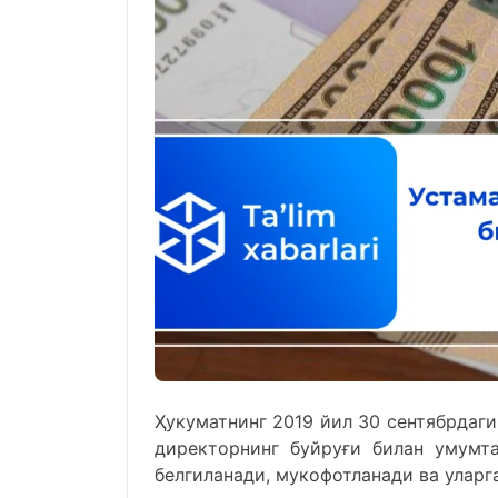
Ҳукуматнинг 2019 йил 30 сентябрдаг
директорнинг буйруғи билан умумт
белгиланади, мукофотланади ва уларг