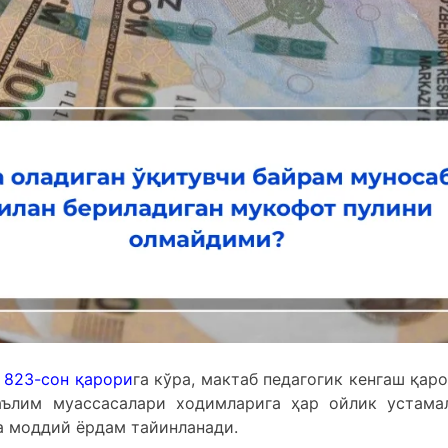
и
823-сон қарори
га кўра, мактаб педагогик кенгаш қаро
аълим муассасалари ходимларига ҳар ойлик устама
а моддий ёрдам тайинланади.