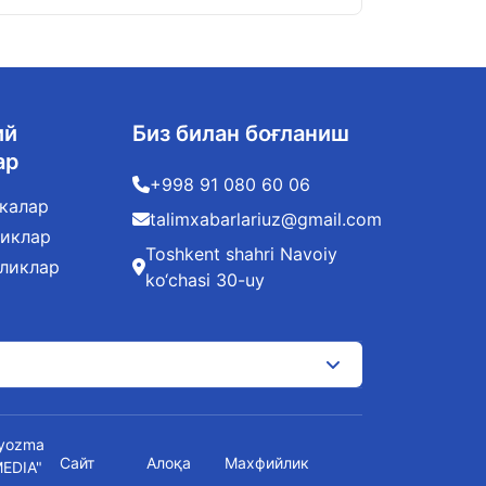
ий
Биз билан боғланиш
ар
+998 91 080 60 06
калар
talimxabarlariuz@gmail.com
ликлар
Toshkent shahri Navoiy
иликлар
ko‘chasi 30-uy
t yozma
Сайт
Алоқа
Махфийлик
MEDIA"