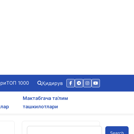
ари
ТОП 1000
Қидирув
Мактабгача та’лим
клар
ташкилотлари
Search