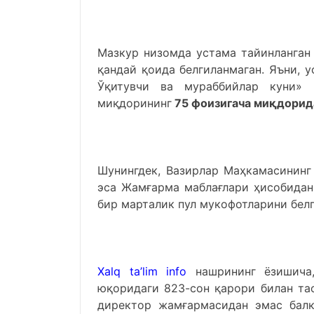
Мазкур низомда устама тайинланган 
қандай қоида белгиланмаган. Яъни, 
Ўқитувчи ва мураббийлар куни» 
миқдорининг
75 фоизигача
миқдорид
Шунингдек, Вазирлар Маҳкамасининг
эса Жамғарма маблағлари ҳисобидан 
бир марталик пул мукофотларини белг
Хаlq ta’lim info
нашрининг ёзишича
юқоридаги 823-сон қарори билан тас
директор жамғармасидан эмас балк