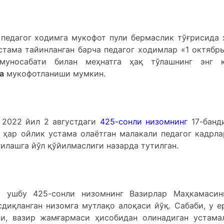
педагог ходимга мукофот пули бермаслик тўғрисида 
устама тайинланган барча педагог ходимлар «1 октябр
муносабати билан меҳнатга ҳақ тўлашнинг энг 
а
мукофотланиши мумкин.
 2022 йил 2 августдаги
425-сонли низомнинг
17-банд
ҳар ойлик устама олаётган малакали педагог кадрла
илашга йўл қўйилмаслиги назарда тутилган.
, ушбу 425-сонли низомнинг Вазирлар Маҳкамасин
диқланган низомга мутлақо алоқаси йўқ. Сабаби, у е
и, вазир жамғармаси ҳисобидан олинадиган устама