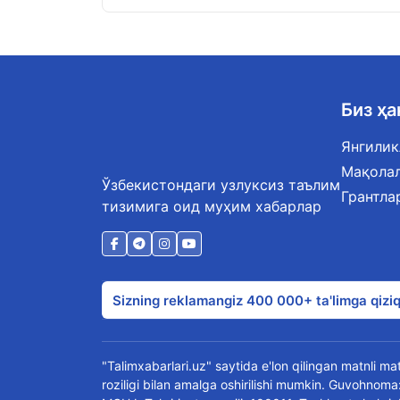
Биз ҳ
Янгилик
Мақола
Ўзбекистондаги узлуксиз таълим
Грантла
тизимига оид муҳим хабарлар
Sizning reklamangiz 400 000+ ta'limga qiziq
"Talimxabarlari.uz" saytida e'lon qilingan matnli mate
roziligi bilan amalga oshirilishi mumkin. Guvohn