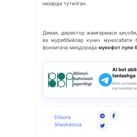
назарда тутилган.
Демак, директор жамғармаси ҳисобид
ва мураббийлар куни» муносабати 
фоизигача миқдорида
мукофот пули 
AI bot abi
Bilimni
tanlashga
baholash
Bilim va malak
agentligi
ma'lumotlari a
Dilsora
Shavkatova