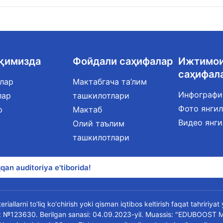
ақимизда
Фойдали саҳифалар
Ижтимо
саҳифал
лар
Мактабгача та’лим
Инфографи
лар
ташкилотлари
Фото янги
р
Мактаб
Видео янг
Олий таълим
ташкилотлари
qan auditoriya e'tiborida!
riallarni to'liq ko'chirish yoki qisman iqtibos keltirish faqat tahririya
oma: №123630. Berilgan sanasi: 04.09.2023-yil. Muassis: "EDUBOOST 