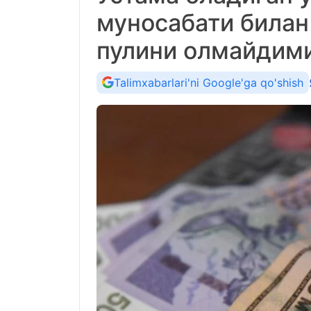
муносабати билан
пулини олмайдим
Talimxabarlari'ni Google'ga qo'shish