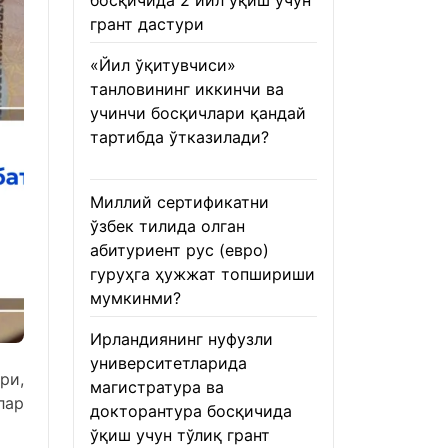
босқичида 2 йил ўқиш учун
грант дастури
22.01.2026
«Йил ўқитувчиси»
танловининг иккинчи ва
учинчи босқичлари қандай
тартибда ўтказилади?
22.01.2026
Миллий сертификатни
ўзбек тилида олган
абитуриент рус (евро)
гуруҳга ҳужжат топшириши
мумкинми?
22.01.2026
Ирландиянинг нуфузли
университетларида
ри,
магистратура ва
лар
докторантура босқичида
ўқиш учун тўлиқ грант