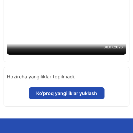
Abituriyentlar diqqatiga: test sinovlari
o‘tkaziladigan hududlar ma’lum bo‘ldi
08.07.2026
Hozircha yangiliklar topilmadi.
Ko‘proq yangiliklar yuklash