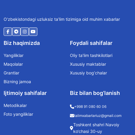
O‘zbekistondagi uzluksiz ta’lim tizimiga oid muhim xabarlar
Biz haqimizda
Foydali sahifalar
Yangiliklar
Oliy ta’lim tashkilotlari
Maqolalar
Xususiy maktablar
Grantlar
Xususiy bog‘chalar
Bizning jamoa
Ijtimoiy sahifalar
Biz bilan bog’lanish
Metodikalar
+998 91 080 60 06
Foto yangiliklar
talimxabarlariuz@gmail.com
Toshkent shahri Navoiy
ko‘chasi 30-uy