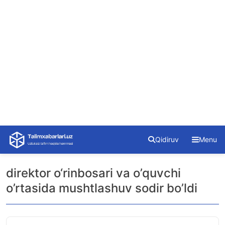
Skip
Qidiruv
Menu
to
content
direktor o‘rinbosari va o’quvchi
o’rtasida mushtlashuv sodir bo’ldi