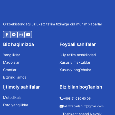
O‘zbekistondagi uzluksiz ta’lim tizimiga oid muhim xabarlar
Biz haqimizda
Foydali sahifalar
Yangiliklar
Oliy ta’lim tashkilotlari
Maqolalar
Xususiy maktablar
Grantlar
Xususiy bog‘chalar
Bizning jamoa
Ijtimoiy sahifalar
Biz bilan bog’lanish
Metodikalar
+998 91 080 60 06
Foto yangiliklar
talimxabarlariuz@gmail.com
Toshkent shahri Navoiy