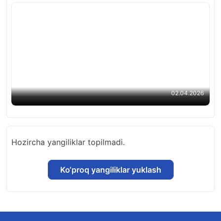
Samarqandda direktor o‘rinbosari o‘quvchiga
nisbatan zo‘ravonlik qilgani aytilmoqda
02.04.2026
Hozircha yangiliklar topilmadi.
Ko‘proq yangiliklar yuklash