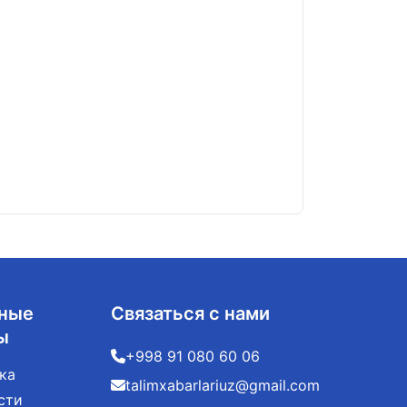
За поступление
06.08.2026
ные
Связаться с нами
ы
+998 91 080 60 06
ка
talimxabarlariuz@gmail.com
сти