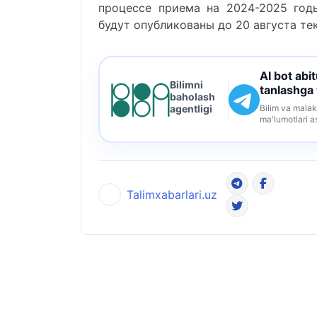
процессе
приема
на
2024-2025
год
будут
опубликованы
до
20
августа
те
AI bot abi
Bilimni
tanlashga
baholash
Bilim va malak
agentligi
ma'lumotlari a
Talimxabarlari.uz