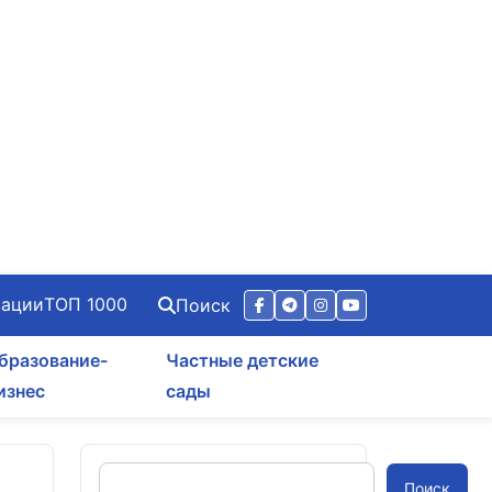
зации
ТОП 1000
Поиск
бразование-
Частные детские
изнес
сады
Поиск