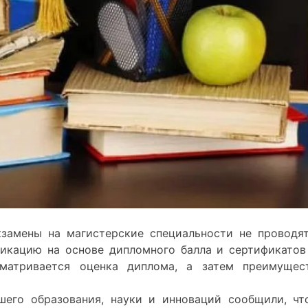
кзамены
на
магистерские
специальности
не
проводя
фикацию
на
основе
дипломного
балла
и
сертификатов
матривается
оценка
диплома
,
а
затем
преимущес
шего
образования
,
науки
и
инноваций
сообщили
,
чт