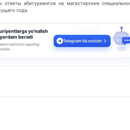
ы
ответы
абитуриентов
на
магистерские
специально
кущего
года
.
turiyentlarga yo'nalish
 yordam beradi
Telegram'da ochish
alarni baholash agentligi
sosida.