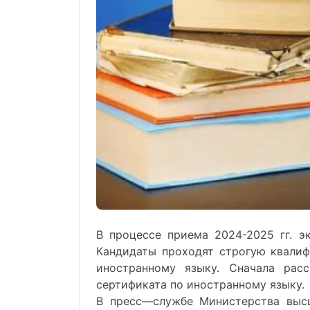
В
процессе
приема
2024-2025
гг.
э
Кандидаты
проходят
строгую
квали
иностранному
языку
.
Сначала
расс
сертификата
по
иностранному
языку
.
В
пресс
—
службе
Министерства
выс