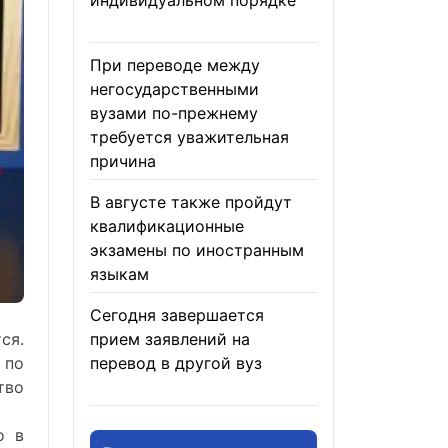
индивидуальном порядке
05.08.2026
При переводе между
негосударственными
вузами по-прежнему
требуется уважительная
причина
05.08.2026
В августе также пройдут
квалификационные
экзамены по иностранным
языкам
05.08.2026
Сегодня завершается
тся
.
прием заявлений на
по
перевод в другой вуз
тво
05.08.2026
о в