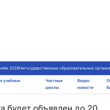
иём 2026
Негосударственные образовательные органи
е учебные
Частные
Видео
О
школы
новости
Б
а будет объявлен до 20