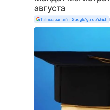
августа
Talimxabarlari'ni Google'ga qo'shish