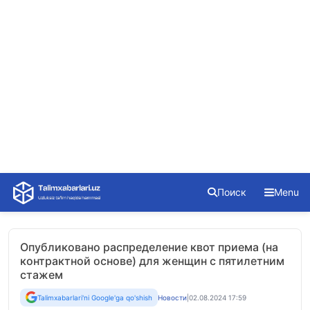
Skip
Поиск
Menu
to
content
Опубликовано распределение квот приема (на
контрактной основе) для женщин с пятилетним
стажем
Talimxabarlari'ni Google'ga qo'shish
Новости
|
02.08.2024 17:59