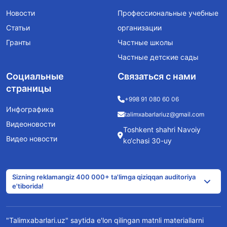
Новости
Профессиональные учебные
Статьи
организации
Гранты
Частные школы
Частные детские сады
Социальные
Связаться с нами
страницы
+998 91 080 60 06
Инфографика
talimxabarlariuz@gmail.com
Видеоновости
Toshkent shahri Navoiy
Видео новости
ko‘chasi 30-uy
Sizning reklamangiz 400 000+ ta'limga qiziqqan auditoriya
e'tiborida!
"Talimxabarlari.uz" saytida e'lon qilingan matnli materiallarni