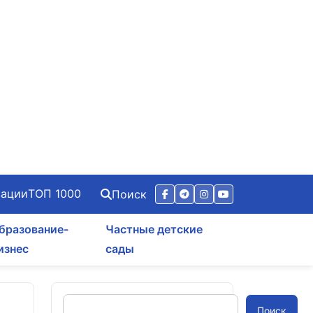
зации
ТОП 1000
Поиск
бразование-
Частные детские
изнес
сады
Поиск