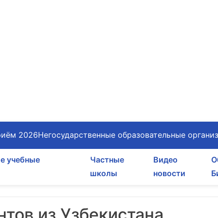
иём 2026
Негосударственные образовательные органи
е учебные
Частные
Видео
О
школы
новости
Б
нтов из Узбекистана,