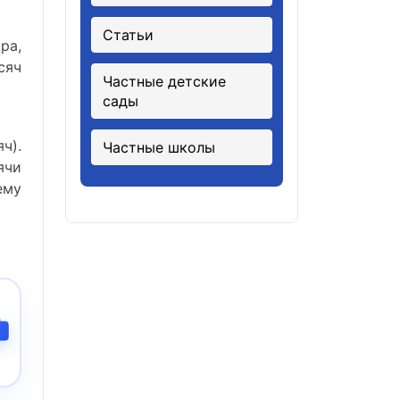
Статьи
ра,
сяч
Частные детские
сады
ч).
Частные школы
ячи
ему