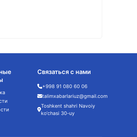
За поступление
06.08.2026
ные
Связаться с нами
ы
+998 91 080 60 06
ка
talimxabarlariuz@gmail.com
сти
Toshkent shahri Navoiy
ости
ko‘chasi 30-uy