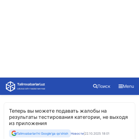
Skip
Поиск
Menu
to
content
Теперь вы можете подавать жалобы на
результаты тестирования категории, не выходя
из приложения
Talimxabarlari'ni Google'ga qo'shish
Новости
|
22.10.2025 18:01