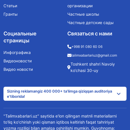
Статьи
организации
Гранты
Частные школы
Частные детские сады
Социальные
Связаться с нами
страницы
+998 91 080 60 06
Инфографика
talimxabarlariuz@gmail.com
Видеоновости
Toshkent shahri Navoiy
Видео новости
ko‘chasi 30-uy
Sizning reklamangiz 400 000+ ta'limga qiziqqan auditoriya
e'tiborida!
"Talimxabarlari.uz" saytida e'lon qilingan matnli materiallarni
to'liq ko'chirish yoki qisman iqtibos keltirish faqat tahririyat
yozma roziligi bilan amalga oshirilishi mumkin. Guvohnoma: