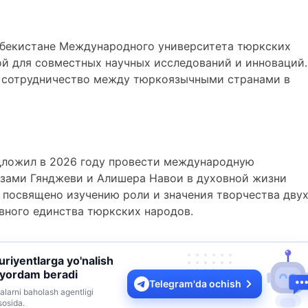
збекистане Международного университета тюркских
ой для совместных научных исследований и инноваций.
ь сотрудничество между тюркоязычными странами в
едложил в 2026 году провести международную
зами Гянджеви и Алишера Навои в духовной жизни
 посвящено изучению роли и значения творчества дву
вного единства тюркских народов.
turiyentlarga yo'nalish
 yordam beradi
Telegram'da ochish
alarni baholash agentligi
sosida.