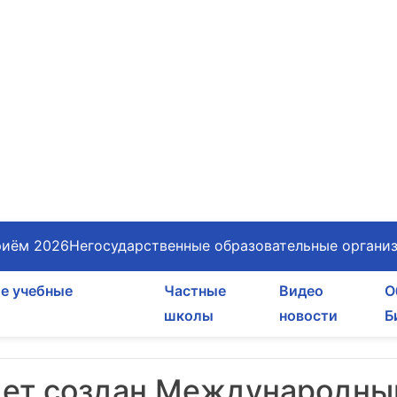
иём 2026
Негосударственные образовательные органи
е учебные
Частные
Видео
О
школы
новости
Б
удет создан Международны