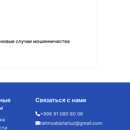
ы новые случаи мошенничества
Утвержден базо
05.08.2026
ные
Связаться с нами
ы
+998 91 080 60 06
ка
talimxabarlariuz@gmail.com
сти