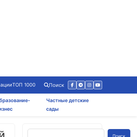
зации
ТОП 1000
Поиск
бразование-
Частные детские
изнес
сады
й
Поиск