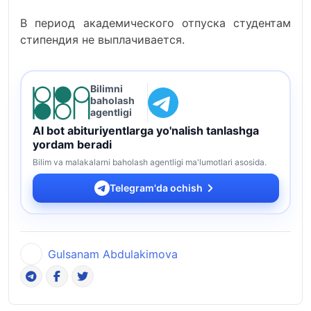
В период академического отпуска студентам
стипендия не выплачивается.
Bilimni
baholash
agentligi
AI bot abituriyentlarga yo'nalish tanlashga
yordam beradi
Bilim va malakalarni baholash agentligi ma'lumotlari asosida.
Telegram'da ochish
Gulsanam Abdulakimova