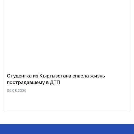
Студентка из Кыргызстана спасла жизнь
За
пострадавшему в ДТП
«п
ра
06.08.2026
06.