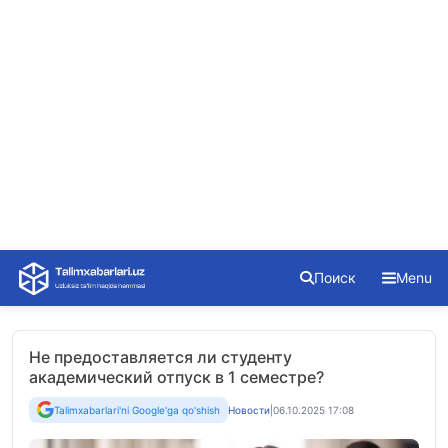
Skip
Поиск
Menu
to
content
Не предоставляется ли студенту
академический отпуск в 1 семестре?
Talimxabarlari'ni Google'ga qo'shish
Новости
|
06.10.2025 17:08