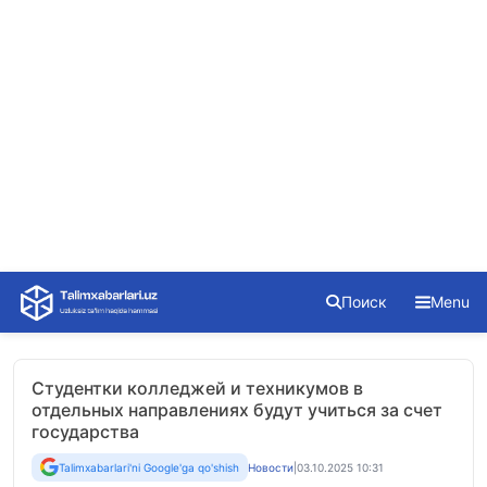
Skip
Поиск
Menu
to
content
Студентки колледжей и техникумов в
отдельных направлениях будут учиться за счет
государства
Talimxabarlari'ni Google'ga qo'shish
Новости
|
03.10.2025 10:31