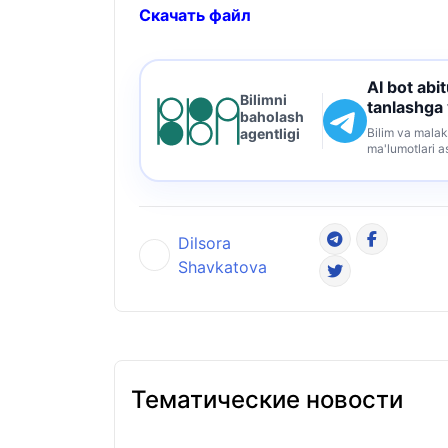
Скачать файл
AI bot abi
Bilimni
tanlashga
baholash
Bilim va malak
agentligi
ma'lumotlari a
Dilsora
Shavkatova
Тематические новости