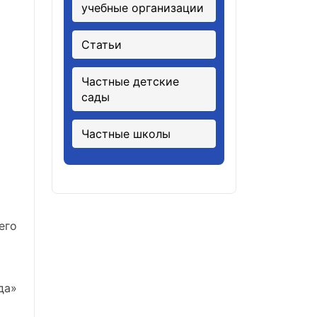
учебные организации
Статьи
Частные детские
сады
Частные школы
его
да»