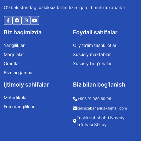
O‘zbekistondagi uzluksiz ta’lim tizimiga oid muhim xabarlar
Biz haqimizda
Foydali sahifalar
Yangiliklar
Oliy ta’lim tashkilotlari
Maqolalar
Xususiy maktablar
Grantlar
Xususiy bog‘chalar
Bizning jamoa
Ijtimoiy sahifalar
Biz bilan bog’lanish
Metodikalar
+998 91 080 60 06
Foto yangiliklar
talimxabarlariuz@gmail.com
Toshkent shahri Navoiy
ko‘chasi 30-uy