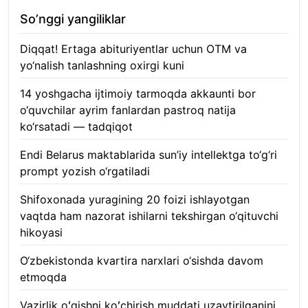
So’nggi yangiliklar
Diqqat! Ertaga abituriyentlar uchun OTM va
yo‘nalish tanlashning oxirgi kuni
07.08.2026
14 yoshgacha ijtimoiy tarmoqda akkaunti bor
o‘quvchilar ayrim fanlardan pastroq natija
ko‘rsatadi — tadqiqot
06.08.2026
Endi Belarus maktablarida sun’iy intellektga to‘g‘ri
prompt yozish o‘rgatiladi
06.08.2026
Shifoxonada yuragining 20 foizi ishlayotgan
vaqtda ham nazorat ishilarni tekshirgan o‘qituvchi
hikoyasi
06.08.2026
O‘zbekistonda kvartira narxlari o‘sishda davom
etmoqda
06.08.2026
Vazirlik oʻqishni koʻchirish muddati uzaytirilganini