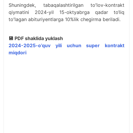
Shuningdek, tabaqalashtirilgan toʻlov-kontrakt
qiymatini 2024-yil 15-oktyabrga qadar to‘liq
toʻlagan abituriyentlarga 10%lik chegirma beriladi.
💾 PDF shaklida yuklash
2024-2025-o’quv yili uchun super kontrakt
miqdori