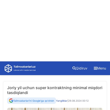
Skip
Qidiruv
Menu
to
content
Joriy yil uchun super kontraktning minimal miqdori
tasdiqlandi
Talimxabarlari'ni Google'ga qo'shish
Yangiliklar
|
29.08.2024 00:12