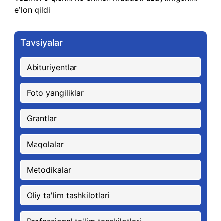
eʼlon qildi
06.08.2026
Tavsiyalar
Abituriyentlar
Foto yangiliklar
Grantlar
Maqolalar
Metodikalar
Oliy ta'lim tashkilotlari
Professional ta'lim tashkilotlari