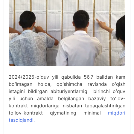
2024/2025-oʻquv yili qabulida 56,7 balldan kam
boʻlmagan holda, qoʻshimcha ravishda oʻqish
istagini bildirgan abituriyentlarnig birinchi oʻquv
yili uchun amalda belgilangan bazaviy toʻlov-
kontrakt miqdorlariga nisbatan tabaqalashtirilgan
toʻlov-kontrakt qiymatining minimal
miqdori
tasdiqlandi.