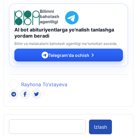
Bilimni
baholash
agentligi
AI bot abituriyentlarga yo'nalish tanlashga
yordam beradi
Bilim va malakalarni baholash agentligi ma'lumotlari asosida.
Telegram'da ochish
Rayhona To‘xtayeva
Izlash