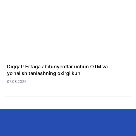
Diqqat! Ertaga abituriyentlar uchun OTM va
Sh
yo‘nalish tanlashning oxirgi kuni
ham
07.08.2026
06.