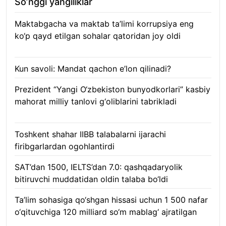
So’nggi yangiliklar
Maktabgacha va maktab ta’limi korrupsiya eng
ko‘p qayd etilgan sohalar qatoridan joy oldi
09.08.2026
Kun savoli: Mandat qachon e’lon qilinadi?
09.08.2026
Prezident “Yangi O‘zbekiston bunyodkorlari” kasbiy
mahorat milliy tanlovi g‘oliblarini tabrikladi
08.08.2026
Toshkent shahar IIBB talabalarni ijarachi
firibgarlardan ogohlantirdi
08.08.2026
SAT’dan 1500, IELTS’dan 7.0: qashqadaryolik
bitiruvchi muddatidan oldin talaba bo‘ldi
08.08.2026
Ta’lim sohasiga qo‘shgan hissasi uchun 1 500 nafar
o‘qituvchiga 120 milliard so‘m mablag‘ ajratilgan
08.08.2026