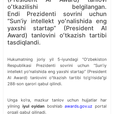
oʻtkazilishi belgilangan.
Endi Prezidenti sovrini uchun
“Sunʼiy intellekt yoʻnalishida eng
yaxshi startap” (President AI
Award) tanlovini oʻtkazish tartibi
tasdiqlandi.
Hukumatning joriy yil 5-iyundagi “Oʻzbekiston
Respublikasi Prezidenti sovrini uchun “Sunʼiy
intellekt yoʻnalishida eng yaxshi startap” (President
AI Award) tanlovini oʻtkazish tartibi to‘g‘risida”gi
288-son qarori qabul qilindi.
Unga ko‘ra, mazkur tanlov uchun hujjatlar har
yilning
iyul oyidan
boshlab
awards.gov.uz
portal
orqali qabul qilinadi.