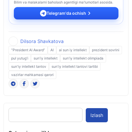
Bilim va malakalarni baholash agentligi ma'lumotlari asosida.
Telegram'da ochish
Dilsora Shavkatova
“President AI Award”
AI
ai sun iy intellekt
prezident sovrini
pul yutug'i
sun'iy intellekt
sun'iy intellekt olimpiada
sun'iy intellekt tanlov
sun'iy intellekt tanlovi tartibi
vazirlar mahkamasi qarori
Izlash