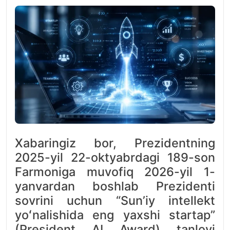
Xabaringiz bor, Prezidentning
2025-yil 22-oktyabrdagi 189-son
Farmoniga muvofiq 2026-yil 1-
yanvardan boshlab Prezidenti
sovrini uchun “Sunʼiy intellekt
yoʻnalishida eng yaxshi startap”
(President AI Award) tanlovi