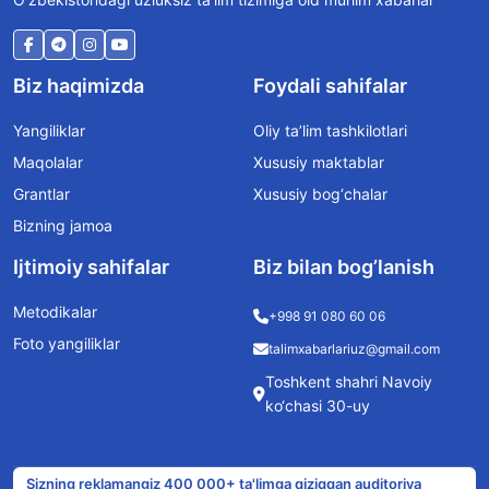
Biz haqimizda
Foydali sahifalar
Yangiliklar
Oliy ta’lim tashkilotlari
Maqolalar
Xususiy maktablar
Grantlar
Xususiy bog‘chalar
Bizning jamoa
Ijtimoiy sahifalar
Biz bilan bog’lanish
Metodikalar
+998 91 080 60 06
Foto yangiliklar
talimxabarlariuz@gmail.com
Toshkent shahri Navoiy
ko‘chasi 30-uy
Sizning reklamangiz 400 000+ ta'limga qiziqqan auditoriya