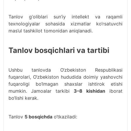
Tanlov g‘oliblari sun’iy intellekt va raqamli
texnologiyalar sohasida xizmatlar ko‘rsatuvchi
mas’ul tashkilot tomonidan aniqlanadi.
Tanlov bosqichlari va tartibi
Ushbu tanlovda O‘zbekiston Respublikasi
fuqarolari, O‘zbekiston hududida doimiy yashovchi
fuqaroligi bo‘lmagan shaxslar ishtirok etishi
mumkin. Jamoalar tarkibi
3–8 kishidan
iborat
bo‘lishi kerak.
Tanlov
5 bosqichda
o‘tkaziladi: