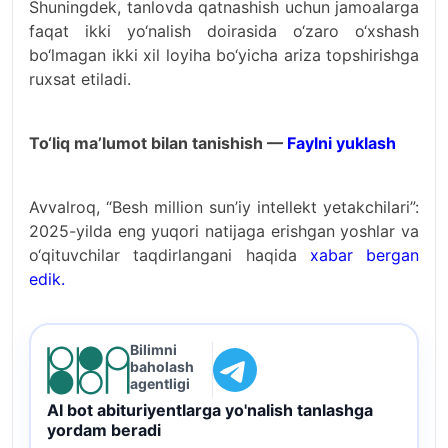
Shuningdek, tanlovda qatnashish uchun jamoalarga
faqat ikki yo‘nalish doirasida o‘zaro o‘xshash
bo‘lmagan ikki xil loyiha bo‘yicha ariza topshirishga
ruxsat etiladi.
To‘liq ma’lumot bilan tanishish —
Faylni yuklash
Avvalroq, “Besh million sun’iy intellekt yetakchilari”:
2025-yilda eng yuqori natijaga erishgan yoshlar va
o‘qituvchilar taqdirlangani haqida
xabar bergan
edik.
Bilimni
baholash
agentligi
AI bot abituriyentlarga yo'nalish tanlashga
yordam beradi