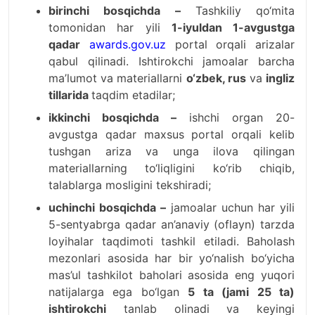
birinchi bosqichda –
Tashkiliy qo‘mita
tomonidan har yili
1-iyuldan 1-avgustga
qadar
awards.gov.uz
portal orqali arizalar
qabul qilinadi. Ishtirokchi jamoalar barcha
ma’lumot va materiallarni
o‘zbek, rus
va
ingliz
tillarida
taqdim etadilar;
ikkinchi bosqichda –
ishchi organ 20-
avgustga qadar maxsus portal orqali kelib
tushgan ariza va unga ilova qilingan
materiallarning to‘liqligini ko‘rib chiqib,
talablarga mosligini tekshiradi;
uchinchi bosqichda –
jamoalar uchun har yili
5-sentyabrga qadar an’anaviy (oflayn) tarzda
loyihalar taqdimoti tashkil etiladi. Baholash
mezonlari asosida har bir yo‘nalish bo‘yicha
mas’ul tashkilot baholari asosida eng yuqori
natijalarga ega bo‘lgan
5 ta (jami 25 ta)
ishtirokchi
tanlab olinadi va keyingi