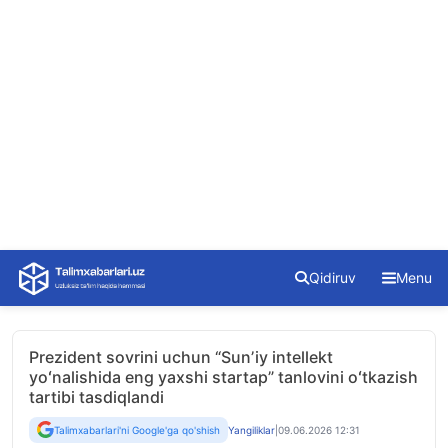
Skip
Qidiruv
Menu
to
content
Prezident sovrini uchun “Sunʼiy intellekt
yoʻnalishida eng yaxshi startap” tanlovini oʻtkazish
tartibi tasdiqlandi
Talimxabarlari'ni Google'ga qo'shish
Yangiliklar
|
09.06.2026 12:31