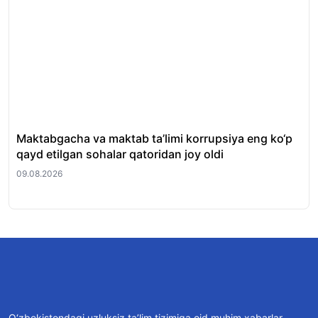
Maktabgacha va maktab ta’limi korrupsiya eng ko‘p
Ku
qayd etilgan sohalar qatoridan joy oldi
09.
09.08.2026
O‘zbekistondagi uzluksiz ta’lim tizimiga oid muhim xabarlar