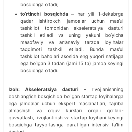
bosqichga o‘tadi;
to‘rtinchi bosqichda –
har yili 1-dekabrga
qadar ishtirokchi jamoalar uchun mas’ul
tashkilot tomonidan akseleratsiya dasturi
tashkil etiladi va uning yakuni bo‘yicha
masofaviy va an’anaviy tarzda loyihalar
taqdimoti tashkil etiladi. Bunda mas’ul
tashkilot baholari asosida eng yuqori natijaga
ega bo‘lgan 3 tadan (jami 15 ta) jamoa keyingi
bosqichga o‘tadi.
Izoh: Akseleratsiya dasturi –
rivojlanishning
boshlang‘ich bosqichida bo‘lgan startap loyihalarga
ega jamoalar uchun ekspert maslahatlari, tajriba
almashish va o‘quv kurslari orqali qo‘llab-
quvvatlash, rivojlantirish va startap loyihani keyingi
bosqichga tayyorlashga qaratilgan intensiv ta’lim
dasturi.