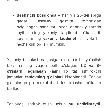
Beshinchi bosqichda –
har yili 25-dekabrga
qadar Tashkiliy qo‘mita tomonidan
belgilangan sana va joyda an’anaviy tarzda
loyihalarning yakuniy taqdimoti o‘tkaziladi.
Loyihalarning
yakuniy taqdimoti
bir yoki bir
necha kun bo‘lishi mumkin.
Yakuniy baholash natijasiga ko‘ra, har bir yo‘nalish
bo‘yicha eng yuqori ball to‘plagan
1,2 va 3-
o‘rinlarni egallagan (jami 15 ta)
ishtirokchi
jamoalar
tanlovning g‘oliblari
hisoblanadi. Tanlov
g‘oliblariga pul mukofotlari ikki transhda o‘tkazib
beriladi.
Tanlovda ishtirok etish uchun
pul undirilmaydi
.