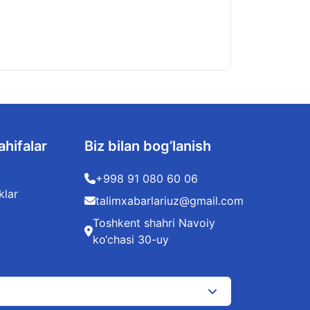
ahifalar
Biz bilan bog’lanish
+998 91 080 60 06
klar
talimxabarlariuz@gmail.com
Toshkent shahri Navoiy
ko‘chasi 30-uy