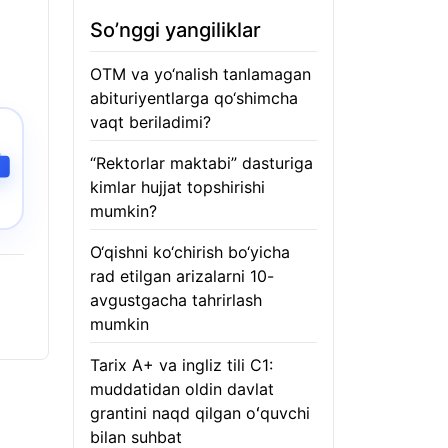
So’nggi yangiliklar
OTM va yo‘nalish tanlamagan
abituriyentlarga qo‘shimcha
vaqt beriladimi?
08.08.2026
“Rektorlar maktabi” dasturiga
kimlar hujjat topshirishi
mumkin?
08.08.2026
O‘qishni ko‘chirish bo‘yicha
rad etilgan arizalarni 10-
avgustgacha tahrirlash
mumkin
08.08.2026
Tarix A+ va ingliz tili C1:
muddatidan oldin davlat
grantini naqd qilgan oʻquvchi
bilan suhbat
07.08.2026