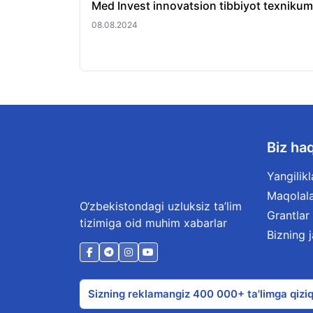
Med Invest innovatsion tibbiyot texnikum
08.08.2024
Biz ha
Yangilikl
Maqolal
O‘zbekistondagi uzluksiz ta’lim
Grantlar
tizimiga oid muhim xabarlar
Bizning 
Sizning reklamangiz 400 000+ ta'limga qiziq