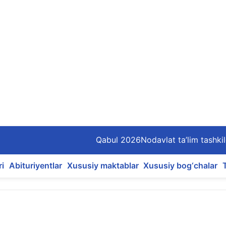
Qabul 2026
Nodavlat ta’lim tashkil
ri
Abituriyentlar
Xususiy maktablar
Xususiy bog‘chalar