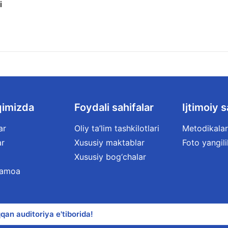
i
qimizda
Foydali sahifalar
Ijtimoiy s
ar
Oliy ta’lim tashkilotlari
Metodikalar
ar
Xususiy maktablar
Foto yangili
Xususiy bog‘chalar
jamoa
qan auditoriya e'tiborida!