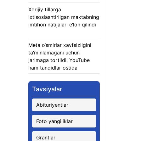
Xorijiy tillarga
ixtisoslashtirilgan maktabning
imtihon natijalari e’lon qilindi
07.08.2026
Meta o‘smirlar xavfsizligini
ta’minlamagani uchun
jarimaga tortildi, YouTube
ham tanqidlar ostida
07.08.2026
Tavsiyalar
Abituriyentlar
Foto yangiliklar
Grantlar