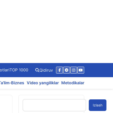
otlari
TOP 1000
Qidiruv
Ta’lim-Biznes
Video yangiliklar
Metodikalar
Izlash