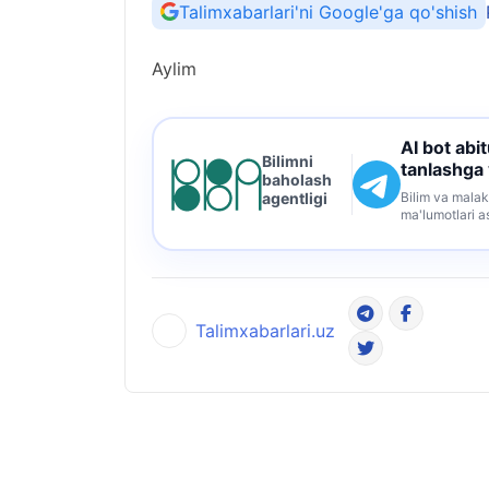
Talimxabarlari'ni Google'ga qo'shish
Aylim
AI bot abi
Bilimni
tanlashga
baholash
Bilim va malak
agentligi
ma'lumotlari a
Talimxabarlari.uz