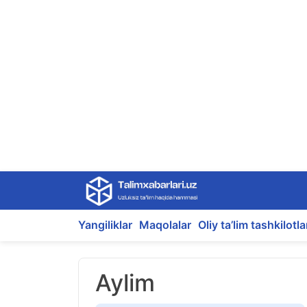
Skip
to
content
Yangiliklar
Maqolalar
Oliy ta’lim tashkilotla
Aylim