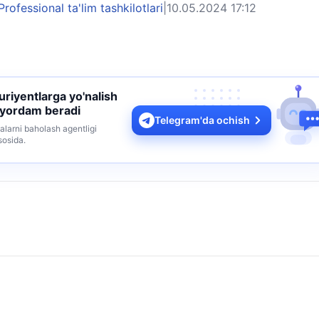
Professional ta'lim tashkilotlari
|
10.05.2024 17:12
turiyentlarga yo'nalish
 yordam beradi
Telegram'da ochish
alarni baholash agentligi
sosida.