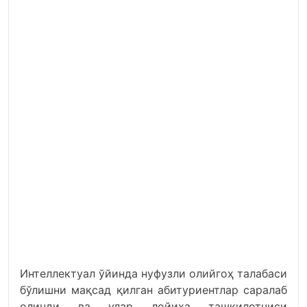
Интеллектуал ўйинда нуфузли олийгоҳ талабаси
бўлишни мақсад қилган абитуриентлар саралаб
олинди ва улар лойиҳа ташкилотчиси