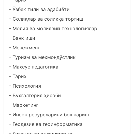
– Ўзбек тили ва адабиёти
– Солиқлар ва солиққа тортиш
– Молия ва молиявий технологиялар
– Банк иши
– Менежмент
– Туризм ва меҳмондўстлик
– Махсус педагогика
– Тарих
– Психология
– Бухгалтерия ҳисоби
– Маркетинг
– Инсон ресурсларини бошқариш
– Геодезия ва геоинформатика
– Компьютер инжиниринги