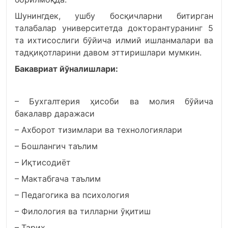
Шунингдек, ушбу босқичларни битирган
талабалар университетда докторантуранинг 5
та ихтисослиги бўйича илмий ишланмалари ва
тадқиқотларини давом эттиришлари мумкин.
Бакавриат йўналишлари:
– Бухгалтерия ҳисоби ва молия бўйича
бакалавр даражаси
– Ахборот тизимлари ва технологиялари
– Бошлангич таълим
– Иқтисодиёт
– Мактабгача таълим
– Педагогика ва психология
– Филология ва тилларни ўқитиш
– Тарих