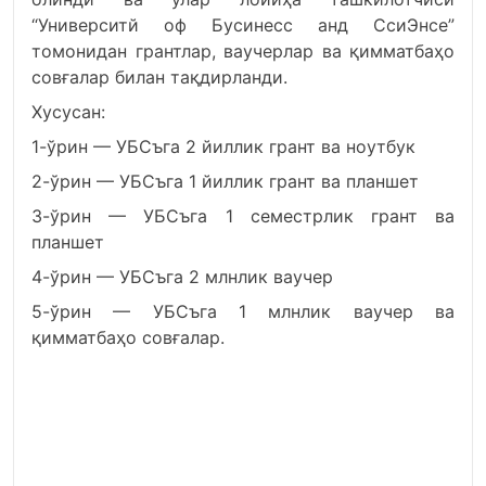
“Университй оф Бусинесс анд СcиЭнcе”
томонидан грантлар, ваучерлар ва қимматбаҳо
совғалар билан тақдирланди.
Хусусан:
1-ўрин — УБСъга 2 йиллик грант ва ноутбук
2-ўрин — УБСъга 1 йиллик грант ва планшет
3-ўрин — УБСъга 1 семестрлик грант ва
планшет
4-ўрин — УБСъга 2 млнлик ваучер
5-ўрин — УБСъга 1 млнлик ваучер ва
қимматбаҳо совғалар.