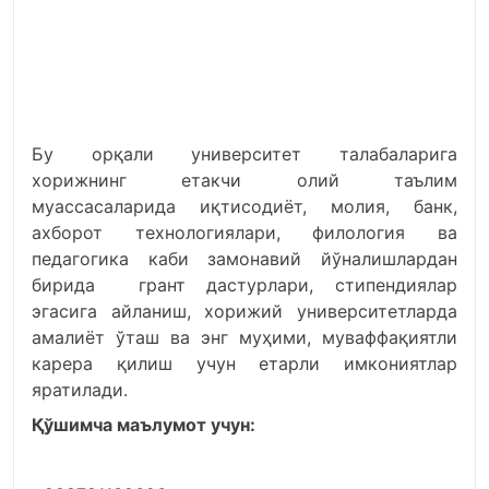
Бу орқали университет талабаларига
хорижнинг етакчи олий таълим
муассасаларида иқтисодиёт, молия, банк,
ахборот технологиялари, филология ва
педагогика каби замонавий йўналишлардан
бирида грант дастурлари, стипендиялар
эгасига айланиш, хорижий университетларда
амалиёт ўташ ва энг муҳими, муваффақиятли
карера қилиш учун етарли имкониятлар
яратилади.
Қўшимча маълумот учун: