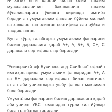
№3515) янги қарори билан Олий таълим
муассасаларининг бакалавриат таълим
йўналишларига ўқишга киришда имтиёз
берадиган умумтаълим фанлари бўйича миллий
ва халқаро тан олинган сертификатлар рўйхати
тасдиқланган.
Бунга кўра, талабгорга умумтаълим фанларини
билиш даражасига қараб А+, А, Б+, Б, C+, C
даражали сертификатлар берилади.
“Университй оф Бусинесс анд СcиЭнcе” офлайн
имтиҳонларида умумтаълим фанларидан А+, А
ва Б+ даражали сертификат билан иштирок
этган абитуриентларга ушбу фандан максимал
балл берилади.
Умумта‘лим фанларини билиш даражасига қараб
абитуриент УБС томонидан турли хил йўллар
билан рағбатлантирилади: