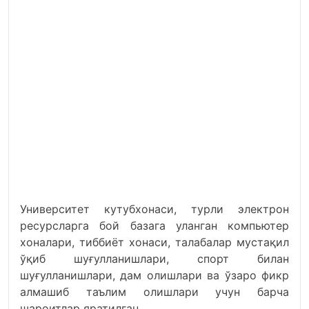
Университет кутубхонаси, турли электрон
ресурсларга бой базага уланган компьютер
хоналари, тиббиёт хонаси, талабалар мустақил
ўқиб шуғулланишлари, спорт билан
шуғулланишлари, дам олишлари ва ўзаро фикр
алмашиб таълим олишлари учун барча
шароитлар яратилган.