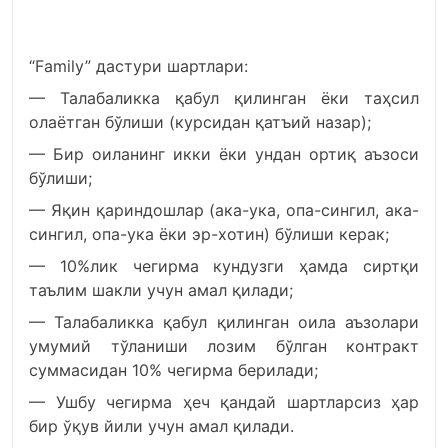
“Family” дастури шартлари:
— Талабаликка қабул қилинган ёки таҳсил
олаётган бўлиши (курсидан қатъий назар);
— Бир оиланинг икки ёки ундан ортиқ аъзоси
бўлиши;
— Яқин қариндошлар (ака-ука, опа-сингил, ака-
сингил, опа-ука ёки эр-хотин) бўлиши керак;
— 10%лик чегирма кундузги ҳамда сиртқи
таълим шакли учун амал қилади;
— Талабаликка қабул қилинган оила аъзолари
умумий тўланиши лозим бўлган контракт
суммасидан 10% чегирма берилади;
— Ушбу чегирма ҳеч қандай шартларсиз ҳар
бир ўқув йили учун амал қилади.