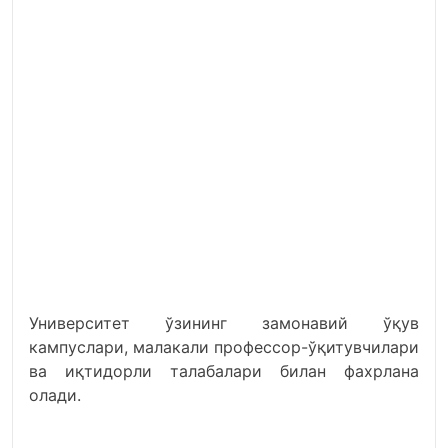
Университет ўзининг замонавий ўқув
кампуслари, малакали профессор-ўқитувчилари
ва иқтидорли талабалари билан фахрлана
олади.