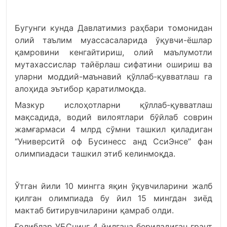
Бугунги кунда Давлатимиз раҳбари томонидан
олий таълим муассасаларида ўқувчи-ёшлар
қамровини кенгайтириш, олий маълумотли
мутахассислар тайёрлаш сифатини ошириш ва
уларни моддий-маънавий қўллаб-қувватлаш га
алоҳида эътибор қаратилмоқда.
Мазкур ислоҳотларни қўллаб-қувватлаш
мақсадида, водий вилоятлари бўйлаб соврин
жамғармаси 4 млрд сўмни ташкил қиладиган
“Университй оф Бусинесс анд СcиЭнcе” фан
олимпиадаси ташкил этиб келинмоқда.
Ўтган йили 10 мингга яқин ўқувчиларини жалб
қилган олимпиада бу йил 15 мингдан зиёд
мактаб битирувчиларини қамраб олди.
Ғолиблар УБСнинг 4 йилгача бериладиган грант