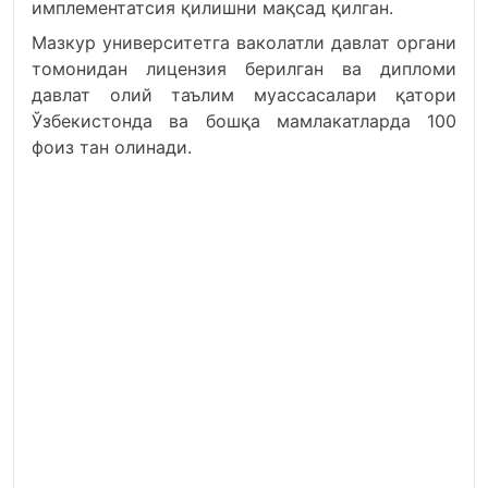
имплементатсия қилишни мақсад қилган.
Мазкур университетга ваколатли давлат органи
томонидан лицензия берилган ва дипломи
давлат олий таълим муассасалари қатори
Ўзбекистонда ва бошқа мамлакатларда 100
фоиз тан олинади.