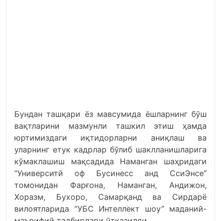
Бундан ташқари ёз мавсумида ёшларнинг бўш
вақтларини мазмунли ташкил этиш ҳамда
юртимиздаги иқтидорларни аниқлаш ва
уларнинг етук кадрлар бўлиб шаклланишларига
кўмаклашиш мақсадида Наманган шаҳридаги
“Университй оф Бусинесс анд СcиЭнcе”
томонидан Фарғона, Наманган, Андижон,
Хоразм, Бухоро, Самарқанд ва Сирдарё
вилоятларида “УБС Интеллект шоу” маданий-
маърифий тадбирлари ўтказилди.