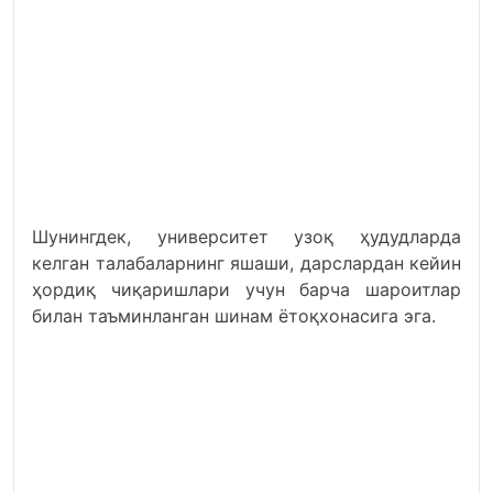
Шунингдек, университет узоқ ҳудудларда
келган талабаларнинг яшаши, дарслардан кейин
ҳордиқ чиқаришлари учун барча шароитлар
билан таъминланган шинам ётоқхонасига эга.