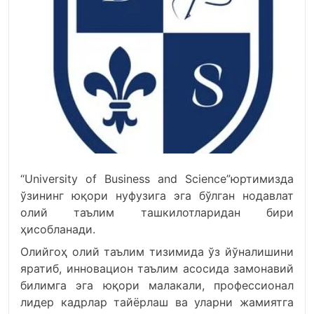
“University of Business and Science”юртимизда
ўзининг юқори нуфузига эга бўлган нодавлат
олий таълим ташкилотларидан бири
ҳисобланади.
Олийгоҳ олий таълим тизимида ўз йўналишини
яратиб, инновацион таълим асосида замонавий
билимга эга юқори малакали, профессионал
лидер кадрлар тайёрлаш ва уларни жамиятга