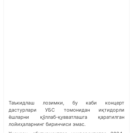
Таъкидлаш лозимки, бу каби концерт
дастурлари УБС томонидан иқтидорли
ёшларни қўллаб-қувватлашга қаратилган
лойиҳаларнинг биринчиси эмас.