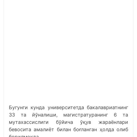
Бугунги кунда университетда бакалавриатнинг
33 та йўналиши, магистратуранинг 6 та
мутахассислиги бўйича ўқув жараёнлари
бевосита амалиёт билан боғланган ҳолда олиб
борилмоқда.