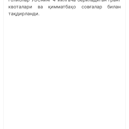
квоталари ва қимматбаҳо совғалар билан
тақдирланди.