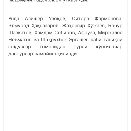
Унда Алишер Узоқов, Ситора Фармонова,
Элмурод Ҳақназаров, Жаҳонгир Хўжаев, Бобур
Шавкатов, Хамдам Собиров, Афруза, Миржалол
Неъматов ва Шоҳрухбек Эргашев каби таниқли
юлдузлар томонидан турли кўнгилочар
дастурлар намойиш қилинди.