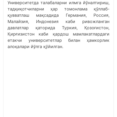
Университетда талабаларни илмга йўналтириш,
тадқиқотчиларни ҳар томонлама қўллаб-
қувватлаш мақсадида Германия, Россия,
Малайзия, Индонезия каби ривожланган
давлатлар қаторида Туркия, Қозоғистон,
Қирғизистон каби қардош мамлакатлардаги
етакчи университетлар билан ҳамкорлик
алоқалари йўлга қўйилган.