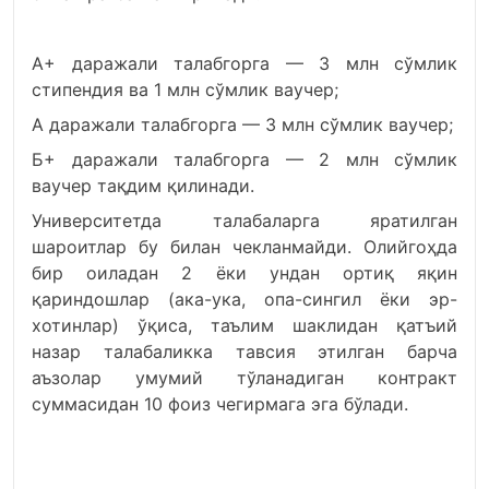
A+ даражали талабгорга — 3 млн сўмлик
стипендия ва 1 млн сўмлик ваучер;
А даражали талабгорга — 3 млн сўмлик ваучер;
Б+ даражали талабгорга — 2 млн сўмлик
ваучер тақдим қилинади.
Университетда талабаларга яратилган
шароитлар бу билан чекланмайди. Олийгоҳда
бир оиладан 2 ёки ундан ортиқ яқин
қариндошлар (ака-ука, опа-сингил ёки эр-
хотинлар) ўқиса, таълим шаклидан қатъий
назар талабаликка тавсия этилган барча
аъзолар умумий тўланадиган контракт
суммасидан 10 фоиз чегирмага эга бўлади.