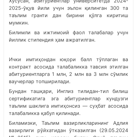
Хусусан, абитуриентлар университетда 2024-
2025-ўқув йили учун эълон қилинган 300 та
таълим гранти дан бирини қўлга киритиш
мумкин.
Билимли ва ижтимоий фаол талабалар учун
йиллик стипендия ҳам ажратилган.
Ички имтиҳондан юқори балл тўплаган ва
контракт асосида талабаликка тавсия этилган
абитуриентларга 1 млн, 2 млн ва 3 млн сўмлик
ваучерлар топширилади.
Бундан ташқари, Инглиз тилидан-тил билиш
сертификатига эга абитуриентлар кундузги
таълим шаклига имтиҳонсиз — суҳбат асосида
талабаликка қабул қилинади.
Биламизки, Таълим вазирликларининг Адлия
вазирлиги рўйхатидан ўтказилган (29.05.2024