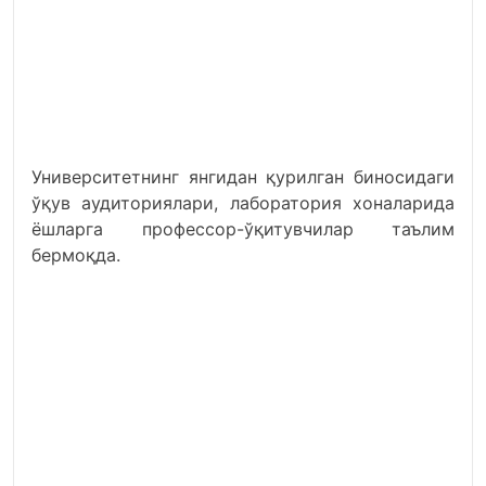
Университетнинг янгидан қурилган биносидаги
ўқув аудиториялари, лаборатория хоналарида
ёшларга профессор-ўқитувчилар таълим
бермоқда.