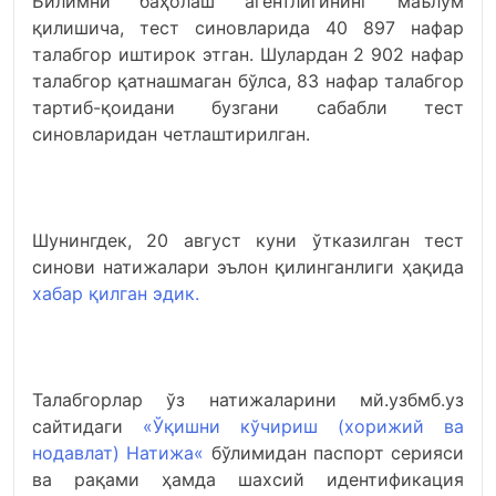
Билимни баҳолаш агентлигининг маълум
қилишича, тест синовларида 40 897 нафар
талабгор иштирок этган. Шулардан 2 902 нафар
талабгор қатнашмаган бўлса, 83 нафар талабгор
тартиб-қоидани бузгани сабабли тест
синовларидан четлаштирилган.
Шунингдек, 20 август куни ўтказилган тест
синови натижалари эълон қилинганлиги ҳақида
хабар қилган эдик.
Талабгорлар ўз натижаларини мй.узбмб.уз
сайтидаги
«Ўқишни кўчириш (хорижий ва
нодавлат) Натижа«
бўлимидан паспорт серияси
ва рақами ҳамда шахсий идентификация