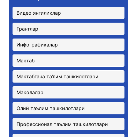
Видео янгиликлар
Грантлар
Инфографикалар
Мактаб
Мактабгача та’лим ташкилотлари
Мақолалар
Олий таълим ташкилотлари
Профессионал таълим ташкилотлари