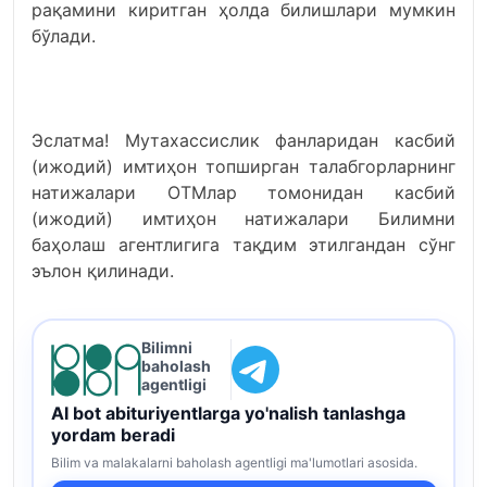
рақамини киритган ҳолда билишлари мумкин
бўлади.
Эслатма! Мутахассислик фанларидан касбий
(ижодий) имтиҳон топширган талабгорларнинг
натижалари ОТМлар томонидан касбий
(ижодий) имтиҳон натижалари Билимни
баҳолаш агентлигига тақдим этилгандан сўнг
эълон қилинади.
Bilimni
baholash
agentligi
AI bot abituriyentlarga yo'nalish tanlashga
yordam beradi
Bilim va malakalarni baholash agentligi ma'lumotlari asosida.