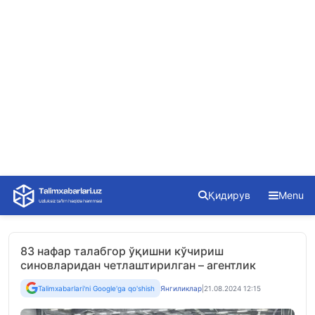
Skip
Қидирув
Menu
to
content
83 нафар талабгор ўқишни кўчириш
синовларидан четлаштирилган – агентлик
Talimxabarlari'ni Google'ga qo'shish
Янгиликлар
|
21.08.2024 12:15