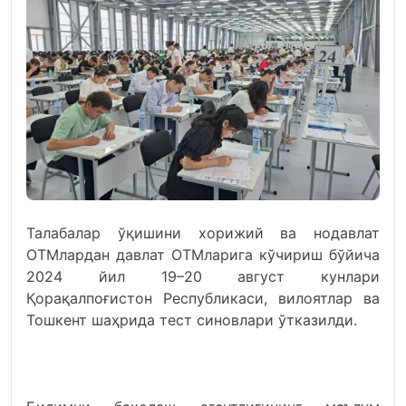
Талабалар ўқишини хорижий ва нодавлат
ОТМлардан давлат ОТМларига кўчириш бўйича
2024 йил 19–20 август кунлари
Қорақалпоғистон Республикаси, вилоятлар ва
Тошкент шаҳрида тест синовлари ўтказилди.