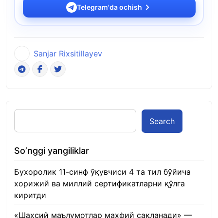
Telegram'da ochish
Sanjar Rixsitillayev
Search
So’nggi yangiliklar
Бухоролик 11-синф ўқувчиси 4 та тил бўйича
хорижий ва миллий сертификатларни қўлга
киритди
22.01.2026
«Шахсий маълумотлар махфий сақланади» —