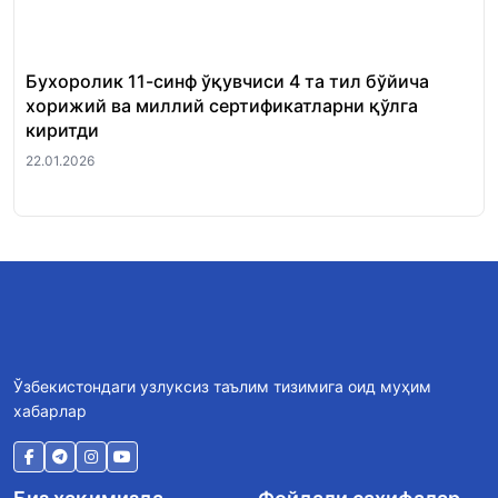
Бухоролик 11-синф ўқувчиси 4 та тил бўйича
«Ш
хорижий ва миллий сертификатларни қўлга
Ми
киритди
22.
22.01.2026
Ўзбекистондаги узлуксиз таълим тизимига оид муҳим
хабарлар