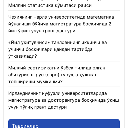
Миллий статистика қўмитаси раиси
22.01.2026
Чехиянинг Чарлз университетида математика
йўналиши бўйича магистратура босқичида 2
йил ўқиш учун грант дастури
22.01.2026
«Йил ўқитувчиси» танловининг иккинчи ва
учинчи босқичлари қандай тартибда
ўтказилади?
22.01.2026
Миллий сертификатни ўзбек тилида олган
абитуриент рус (евро) гуруҳга ҳужжат
топшириши мумкинми?
22.01.2026
Ирландиянинг нуфузли университетларида
магистратура ва докторантура босқичида ўқиш
учун тўлиқ грант дастури
21.01.2026
Тавсиялар