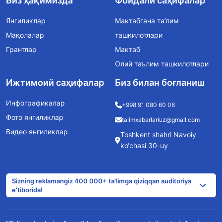
Биз ҳақимизда
Фойдали саҳифалар
Янгиликлар
Мактабгача та’лим
Мақолалар
ташкилотлари
Грантлар
Мактаб
Олий таълим ташкилотлари
Ижтимоий саҳифалар
Биз билан боғланиш
Инфографикалар
+998 91 080 60 06
Фото янгиликлар
talimxabarlariuz@gmail.com
Видео янгиликлар
Toshkent shahri Navoiy
ko‘chasi 30-uy
Sizning reklamangiz 400 000+ ta'limga qiziqqan auditoriya
e'tiborida!