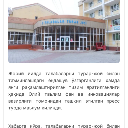
Жорий йилда талабаларни турар-жой билан
таъминлашдаги ёндашув ўзгарганлиги ҳамда
янги рақамлаштирилган тизим яратилганлиги
ҳақида Олий таълим фан ва инновациялар
вазирлиги томонидан ташкил этилган пресс
турда маълум қилинди.
Хабарга кўра, талабаларни турар-жой билан