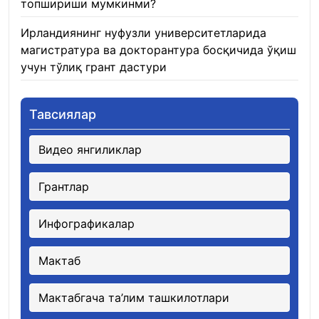
топшириши мумкинми?
22.01.2026
Ирландиянинг нуфузли университетларида
магистратура ва докторантура босқичида ўқиш
учун тўлиқ грант дастури
21.01.2026
Тавсиялар
Видео янгиликлар
Грантлар
Инфографикалар
Мактаб
Мактабгача та’лим ташкилотлари