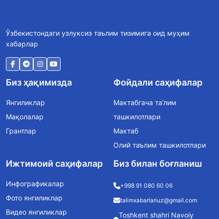
Ўзбекистондаги узлуксиз таълим тизимига оид муҳим
хабарлар
Биз ҳақимизда
Фойдали саҳифалар
Янгиликлар
Мактабгача та’лим
Мақолалар
ташкилотлари
Грантлар
Мактаб
Олий таълим ташкилотлари
Ижтимоий саҳифалар
Биз билан боғланиш
Инфографикалар
+998 91 080 60 06
Фото янгиликлар
talimxabarlariuz@gmail.com
Видео янгиликлар
Toshkent shahri Navoiy