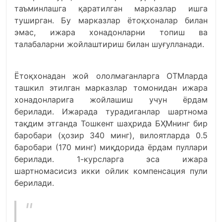
таъминлашга қаратилган марказлар ишга
туширган. Бу марказлар ётоқхоналар билан
эмас, ижара хонадонларни топиш ва
талабаларни жойлаштириш билан шуғулланади.
Ётоқхонадан жой ололмаганларга ОТМларда
ташкил этилган марказлар томонидан ижара
хонадонларига жойлашиш учун ёрдам
берилади. Ижарада турадиганлар шартнома
тақдим этганда Тошкент шаҳрида БҲМнинг бир
баробари (ҳозир 340 минг), вилоятларда 0.5
баробари (170 минг) миқдорида ёрдам пуллари
берилади. 1-курсларга эса ижара
шартномасисиз икки ойлик компенсация пули
берилади.