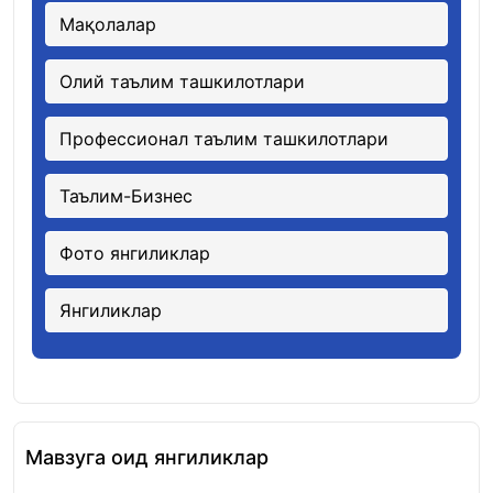
Мақолалар
Олий таълим ташкилотлари
Профессионал таълим ташкилотлари
Таълим-Бизнес
Фото янгиликлар
Янгиликлар
Мавзуга оид янгиликлар