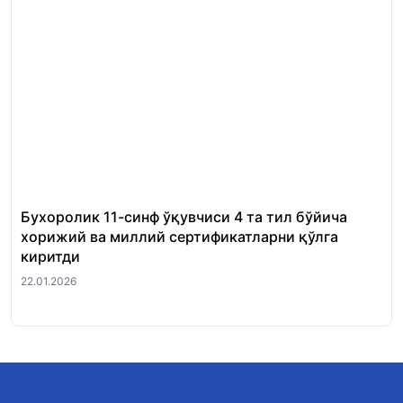
Бухоролик 11-синф ўқувчиси 4 та тил бўйича
«Ш
хорижий ва миллий сертификатларни қўлга
Ми
киритди
22.
22.01.2026