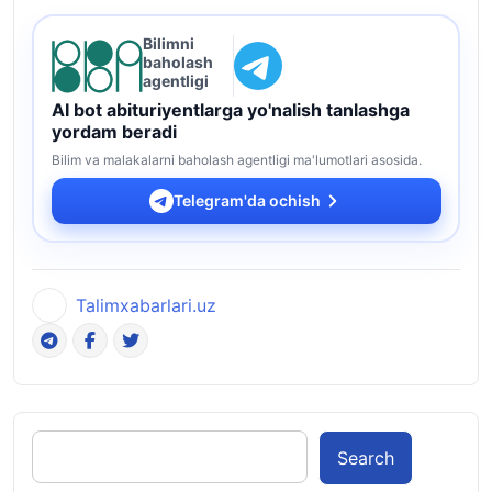
Bilimni
baholash
agentligi
AI bot abituriyentlarga yo'nalish tanlashga
yordam beradi
Bilim va malakalarni baholash agentligi ma'lumotlari asosida.
Telegram'da ochish
Talimxabarlari.uz
Search