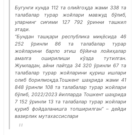
Бугунги кунда 112 та олийгоҳда жами 338 та
талабалар турар жойлари мавжуд бўлиб,
уларнинг сиғими 127 792 ўринни ташкил
этади.
“Бундан ташқари республика миқёсида 46
252 ўринли 86 та талабалар турар
жойларини барпо этиш бўйича лойиҳалар
амалга оширилиши кўзда тутилган.
Жумладан, айни пайтда 34 320 ўринли 67 та
талабалар турар жойларини қуриш ишлари
олиб борилмоқда.Тошкент шаҳрида жами 41
848 ўринли 108 та талабалар турар жойлари
бўлиб, 2022/2023 йилларда Тошкент шаҳрида
7 152 ўринли 13 та талабалар турар жойлари
қуриб фойдаланишга топширилган” – дейди
вазирлик мутахассислари