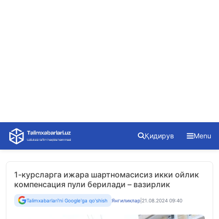
Skip
Қидирув
Menu
to
content
1-курсларга ижара шартномасисиз икки ойлик
компенсация пули берилади – вазирлик
Talimxabarlari'ni Google'ga qo'shish
Янгиликлар
|
21.08.2024 09:40