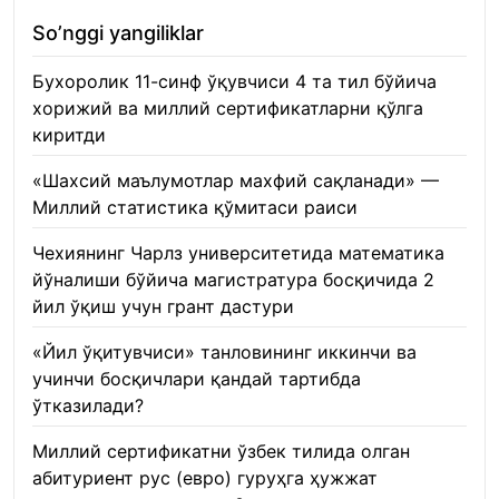
So’nggi yangiliklar
Бухоролик 11-синф ўқувчиси 4 та тил бўйича
хорижий ва миллий сертификатларни қўлга
киритди
22.01.2026
«Шахсий маълумотлар махфий сақланади» —
Миллий статистика қўмитаси раиси
22.01.2026
Чехиянинг Чарлз университетида математика
йўналиши бўйича магистратура босқичида 2
йил ўқиш учун грант дастури
22.01.2026
«Йил ўқитувчиси» танловининг иккинчи ва
учинчи босқичлари қандай тартибда
ўтказилади?
22.01.2026
Миллий сертификатни ўзбек тилида олган
абитуриент рус (евро) гуруҳга ҳужжат