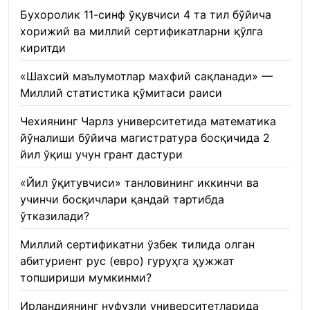
Бухоролик 11-синф ўқувчиси 4 та тил бўйича
хорижий ва миллий сертификатларни қўлга
киритди
22.01.2026
«Шахсий маълумотлар махфий сақланади» —
Миллий статистика қўмитаси раиси
22.01.2026
Чехиянинг Чарлз университетида математика
йўналиши бўйича магистратура босқичида 2
йил ўқиш учун грант дастури
22.01.2026
«Йил ўқитувчиси» танловининг иккинчи ва
учинчи босқичлари қандай тартибда
ўтказилади?
22.01.2026
Миллий сертификатни ўзбек тилида олган
абитуриент рус (евро) гуруҳга ҳужжат
топшириши мумкинми?
22.01.2026
Ирландиянинг нуфузли университетларида