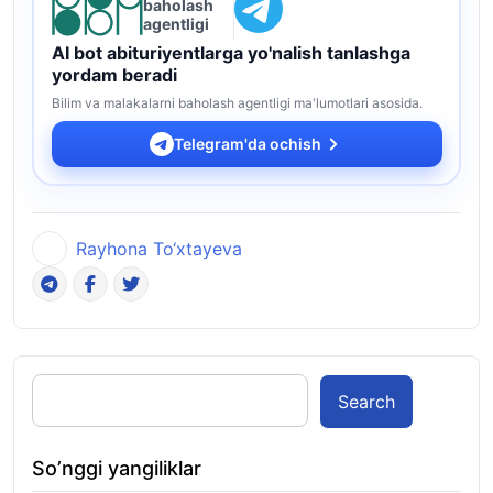
baholash
agentligi
AI bot abituriyentlarga yo'nalish tanlashga
yordam beradi
Bilim va malakalarni baholash agentligi ma'lumotlari asosida.
Telegram'da ochish
Rayhona To‘xtayeva
Search
So’nggi yangiliklar