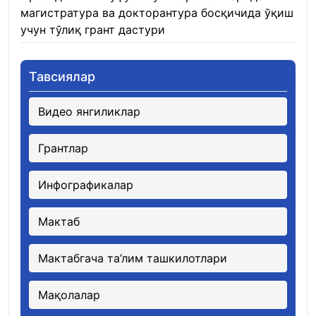
магистратура ва докторантура босқичида ўқиш
учун тўлиқ грант дастури
21.01.2026
Тавсиялар
Видео янгиликлар
Грантлар
Инфографикалар
Мактаб
Мактабгача та’лим ташкилотлари
Мақолалар