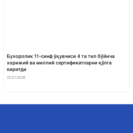
Бухоролик 11-синф ўқувчиси 4 та тил бўйича
«Ш
хорижий ва миллий сертификатларни қўлга
Ми
киритди
22.
22.01.2026