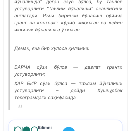
йўналишда” деган ёзув бўлса, бу танлов
устуворлиги “Таълим йўналиши” эканлигини
англатади. Яъни биринчи йўналиш бўйича
грант ва контракт кўриб чиқилган ва кейин
иккинчи йўналишга ўтилган.
Демак, яна бир хулоса қиламиз:
БАРЧА сўзи бўлса — давлат гранти
устуворлиги;
ҲАР БИР сўзи бўлса — таълим йўналиши
устуворлиги – дейди Хушнудбек
телеграмдаги саҳифасида
Bilimni