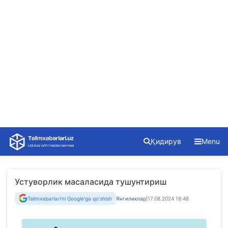
Skip
Қидирув
Menu
to
content
Устуворлик масаласида тушунтириш
Talimxabarlari'ni Google'ga qo'shish
Янгиликлар
|
17.08.2024 18:48