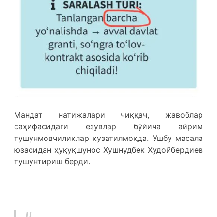
Мандат натижалари чиққач, жавоблар
саҳифасидаги ёзувлар бўйича айрим
тушунмовчиликлар кузатилмоқда. Ушбу масала
юзасидан ҳуқуқшунос Хушнудбек Худойбердиев
тушунтириш берди.