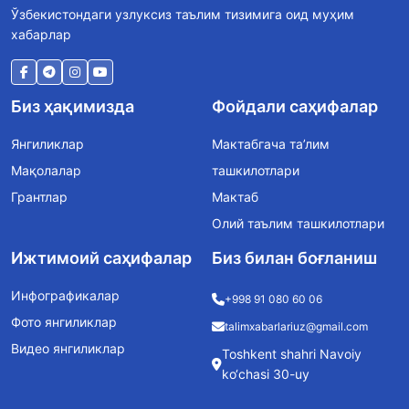
Ўзбекистондаги узлуксиз таълим тизимига оид муҳим
хабарлар
Биз ҳақимизда
Фойдали саҳифалар
Янгиликлар
Мактабгача та’лим
Мақолалар
ташкилотлари
Грантлар
Мактаб
Олий таълим ташкилотлари
Ижтимоий саҳифалар
Биз билан боғланиш
Инфографикалар
+998 91 080 60 06
Фото янгиликлар
talimxabarlariuz@gmail.com
Видео янгиликлар
Toshkent shahri Navoiy
ko‘chasi 30-uy