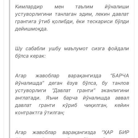
Кимлардир мен таълим йўналиши
устуворлигини танлаган эдим, лекин давлат
грантига ўтиб қолибди, ёки тескариси бўлди
дейишмоқда.
Шу сабабли ушбу маълумот сизга фойдали
бўлса керак:
Агар жавоблар варақангизда “БАРЧА
йўналишда” деган ёзув бўлса, бу танлов
устуворлиги “Давлат гранти” эканлигини
англатади. Яъни барча йўналишда аввал
давлат гранти кўриб чиқилган, кейин
контрактга ўтилган;
Агар жавоблар варақангизда “ҲАР БИР