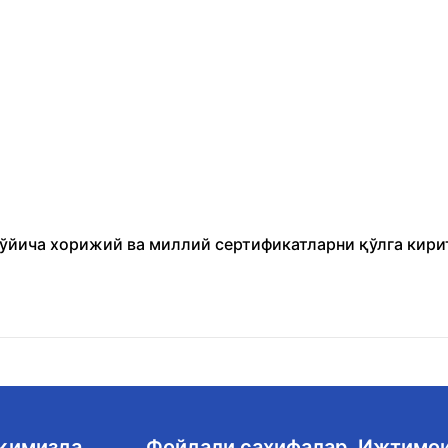
бўйича хорижий ва миллий сертификатларни қўлга кири
ақимизда
Фойдали саҳифалар
Ижтимо