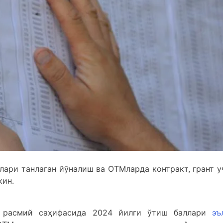
лари танлаган йўналиш ва ОТМларда контракт, грант у
кин.
г расмий саҳифасида 2024 йилги ўтиш баллари
эъ