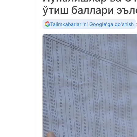
ўтиш баллари эъл
Talimxabarlari'ni Google'ga qo'shish