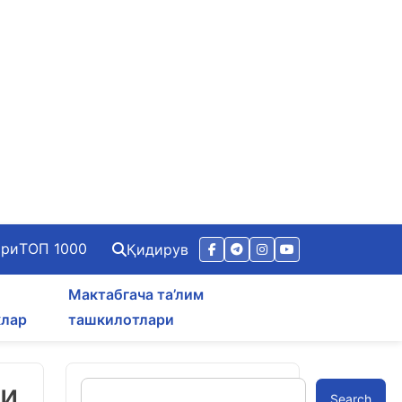
ари
ТОП 1000
Қидирув
Мактабгача та’лим
клар
ташкилотлари
ги
Search