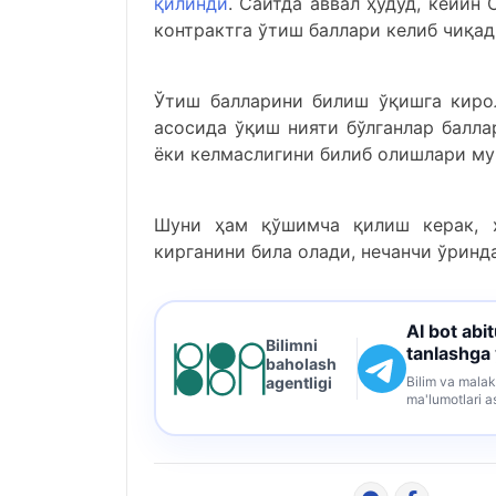
қилинди
. Сайтда аввал ҳудуд, кейин
контрактга ўтиш баллари келиб чиқад
Ўтиш балларини билиш ўқишга кирол
асосида ўқиш нияти бўлганлар балла
ёки келмаслигини билиб олишлари му
Шуни ҳам қўшимча қилиш керак, ҳо
кирганини била олади, нечанчи ўринд
AI bot abi
Bilimni
tanlashga
baholash
Bilim va malak
agentligi
ma'lumotlari a