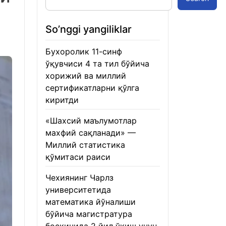
So’nggi yangiliklar
Бухоролик 11-синф
ўқувчиси 4 та тил бўйича
хорижий ва миллий
сертификатларни қўлга
киритди
22.01.2026
«Шахсий маълумотлар
махфий сақланади» —
Миллий статистика
қўмитаси раиси
22.01.2026
Чехиянинг Чарлз
университетида
математика йўналиши
бўйича магистратура