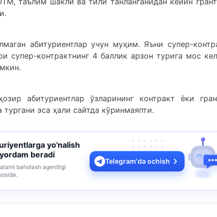
 ОТМ, таълим шакли ва тили танланганидан кейин грант
и.
маган абитуриентлар учун муҳим. Яъни супер-контр
ри супер-контрактнинг 4 баллик арзон турига мос ке
мкин.
зир абитуриентлар ўзларининг контракт ёки гран
а тургани эса ҳали сайтда кўринмаяпти.
turiyentlarga yo'nalish
 yordam beradi
Telegram'da ochish
alarni baholash agentligi
sosida.