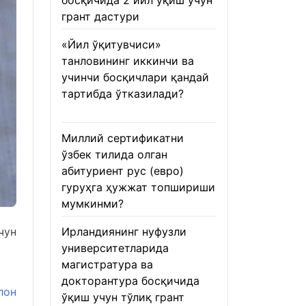
босқичида 2 йил ўқиш учун
грант дастури
22.01.2026
«Йил ўқитувчиси»
танловининг иккинчи ва
учинчи босқичлари қандай
тартибда ўтказилади?
22.01.2026
Миллий сертификатни
ўзбек тилида олган
абитуриент рус (евро)
гуруҳга ҳужжат топшириши
мумкинми?
22.01.2026
чун
Ирландиянинг нуфузли
университетларида
магистратура ва
докторантура босқичида
лон
ўқиш учун тўлиқ грант