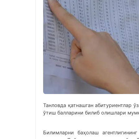
Танловда қатнашган абитуриентлар ўз
ўтиш балларини билиб олишлари мум
Билимларни баҳолаш агентлигинин