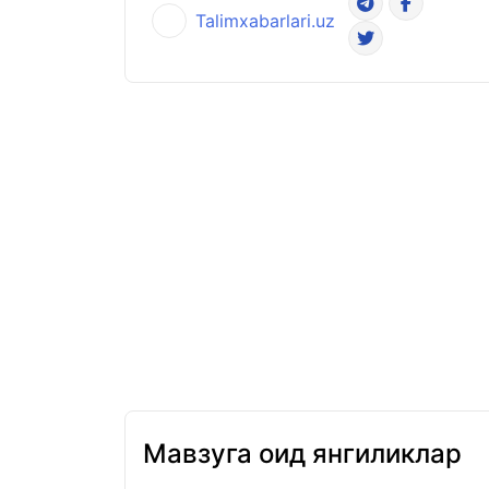
Talimxabarlari.uz
Мавзуга оид янгиликлар