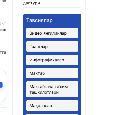
 ва
дастури
21.01.2026
Тавсиялар
акт
лиш
Видео янгиликлар
Грантлар
тга
Инфографикалар
Мактаб
Мактабгача та’лим
ташкилотлари
Мақолалар