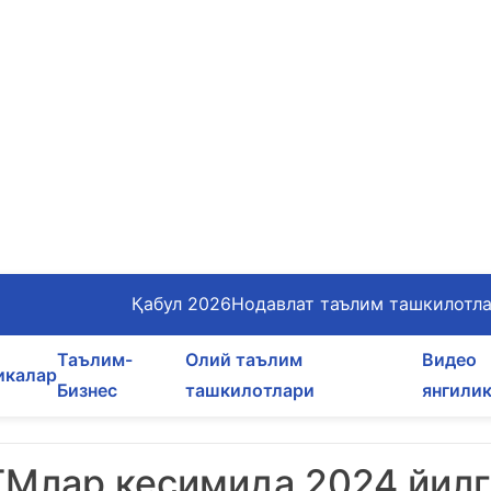
Қабул 2026
Нодавлат таълим ташкилотл
Таълим-
Олий таълим
Видео
икалар
Бизнес
ташкилотлари
янгили
ТМлар кесимида 2024 йил