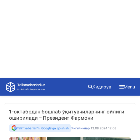
Skip
Қидирув
Menu
to
content
1-октабрдан бошлаб ўқитувчиларнинг ойлиги
оширилади – Президент Фармони
Talimxabarlari'ni Google'ga qo'shish
Янгиликлар
|
13.08.2024 12:08