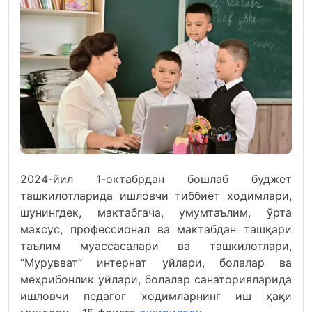
2024-йил 1-октабрдан бошлаб буджет
ташкилотларида ишловчи тиббиёт ходимлари,
шунингдек, мактабгача, умумтаълим, ўрта
махсус, профессионал ва мактабдан ташқари
таълим муассасалари ва ташкилотлари,
“Мурувват” интернат уйлари, болалар ва
меҳрибонлик уйлари, болалар санаторияларида
ишловчи педагог ходимларнинг иш ҳақи