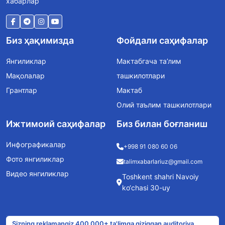
хабарлар
Биз ҳақимизда
Фойдали саҳифалар
Янгиликлар
Мактабгача та’лим
Мақолалар
ташкилотлари
Грантлар
Мактаб
Олий таълим ташкилотлари
Ижтимоий саҳифалар
Биз билан боғланиш
Инфографикалар
+998 91 080 60 06
Фото янгиликлар
talimxabarlariuz@gmail.com
Видео янгиликлар
Toshkent shahri Navoiy
ko‘chasi 30-uy
Sizning reklamangiz 400 000+ ta'limga qiziqqan auditoriya