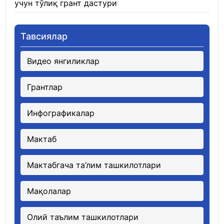
учун тўлиқ грант дастури
21.01.2026
Тавсиялар
Видео янгиликлар
Грантлар
Инфографикалар
Мактаб
Мактабгача та’лим ташкилотлари
Мақолалар
Олий таълим ташкилотлари