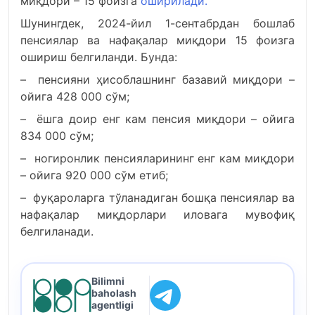
миқдори – 15 фоизга
оширилади.
Шунингдек, 2024-йил 1-сентабрдан бошлаб
пенсиялар ва нафақалар миқдори 15 фоизга
ошириш белгиланди. Бунда:
– пенсияни ҳисоблашнинг базавий миқдори –
ойига 428 000 сўм;
– ёшга доир енг кам пенсия миқдори – ойига
834 000 сўм;
– ногиронлик пенсияларининг енг кам миқдори
– ойига 920 000 сўм етиб;
– фуқароларга тўланадиган бошқа пенсиялар ва
нафақалар миқдорлари иловага мувофиқ
белгиланади.
Bilimni
baholash
agentligi