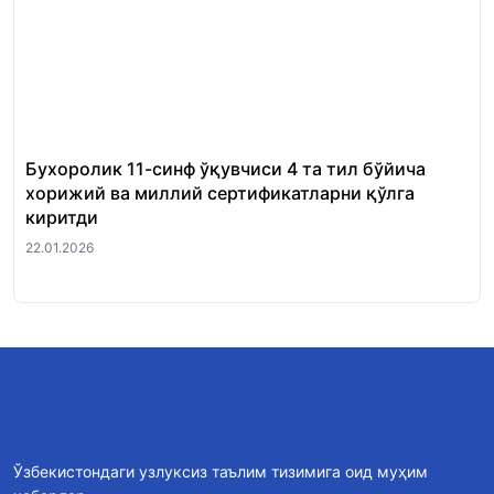
Бухоролик 11-синф ўқувчиси 4 та тил бўйича
«Ш
хорижий ва миллий сертификатларни қўлга
Ми
киритди
22.
22.01.2026
Ўзбекистондаги узлуксиз таълим тизимига оид муҳим