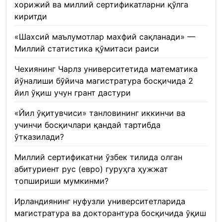
хорижий ва миллий сертификатларни қўлга
киритди
22.01.2026
«Шахсий маълумотлар махфий сақланади» —
Миллий статистика қўмитаси раиси
22.01.2026
Чехиянинг Чарлз университетида математика
йўналиши бўйича магистратура босқичида 2
йил ўқиш учун грант дастури
22.01.2026
«Йил ўқитувчиси» танловининг иккинчи ва
учинчи босқичлари қандай тартибда
ўтказилади?
22.01.2026
Миллий сертификатни ўзбек тилида олган
абитуриент рус (евро) гуруҳга ҳужжат
топшириши мумкинми?
22.01.2026
Ирландиянинг нуфузли университетларида
магистратура ва докторантура босқичида ўқиш