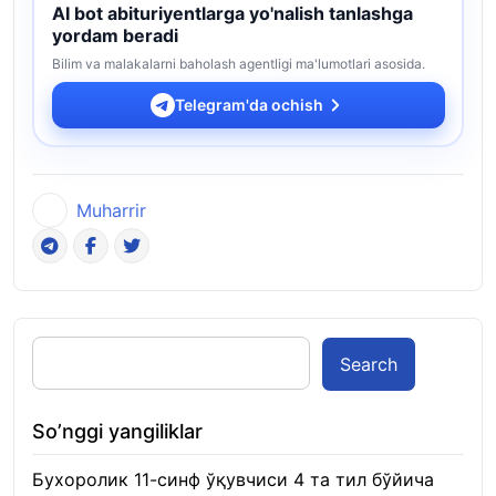
AI bot abituriyentlarga yo'nalish tanlashga
yordam beradi
Bilim va malakalarni baholash agentligi ma'lumotlari asosida.
Telegram'da ochish
Muharrir
Search
So’nggi yangiliklar
Бухоролик 11-синф ўқувчиси 4 та тил бўйича