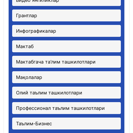
Видео янгиликлар
Грантлар
Инфографикалар
Мактаб
Мактабгача та’лим ташкилотлари
Мақолалар
Олий таълим ташкилотлари
Профессионал таълим ташкилотлари
Таълим-Бизнес