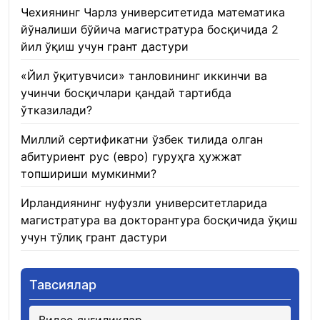
Чехиянинг Чарлз университетида математика
йўналиши бўйича магистратура босқичида 2
йил ўқиш учун грант дастури
22.01.2026
«Йил ўқитувчиси» танловининг иккинчи ва
учинчи босқичлари қандай тартибда
ўтказилади?
22.01.2026
Миллий сертификатни ўзбек тилида олган
абитуриент рус (евро) гуруҳга ҳужжат
топшириши мумкинми?
22.01.2026
Ирландиянинг нуфузли университетларида
магистратура ва докторантура босқичида ўқиш
учун тўлиқ грант дастури
21.01.2026
Тавсиялар