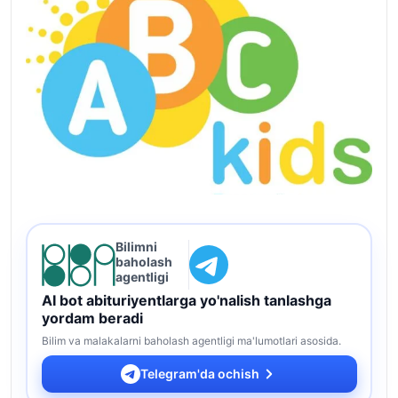
Bilimni
baholash
agentligi
AI bot abituriyentlarga yo'nalish tanlashga
yordam beradi
Bilim va malakalarni baholash agentligi ma'lumotlari asosida.
Telegram'da ochish