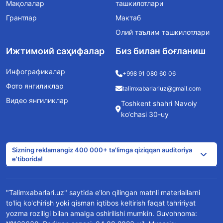
Мақолалар
ташкилотлари
Грантлар
Мактаб
Олий таълим ташкилотлари
Ижтимоий саҳифалар
Биз билан боғланиш
Инфографикалар
+998 91 080 60 06
Фото янгиликлар
talimxabarlariuz@gmail.com
Видео янгиликлар
Toshkent shahri Navoiy
ko‘chasi 30-uy
Sizning reklamangiz 400 000+ ta'limga qiziqqan auditoriya
e'tiborida!
"Talimxabarlari.uz" saytida e'lon qilingan matnli materiallarni
to'liq ko'chirish yoki qisman iqtibos keltirish faqat tahririyat
yozma roziligi bilan amalga oshirilishi mumkin. Guvohnoma: