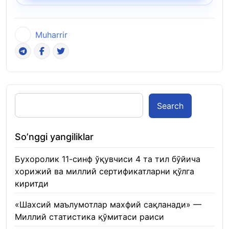
Muharrir
Search
So’nggi yangiliklar
Бухоролик 11-синф ўқувчиси 4 та тил бўйича
хорижий ва миллий сертификатларни қўлга
киритди
22.01.2026
«Шахсий маълумотлар махфий сақланади» —
Миллий статистика қўмитаси раиси
22.01.2026