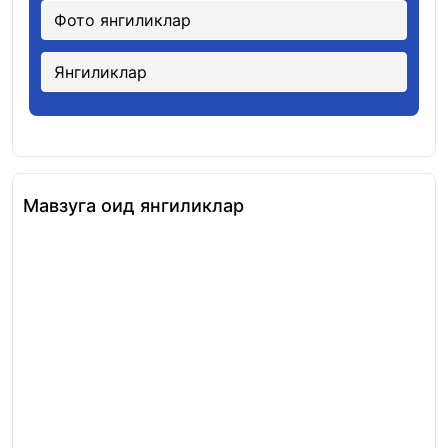
Фото янгиликлар
Янгиликлар
Мавзуга оид янгиликлар