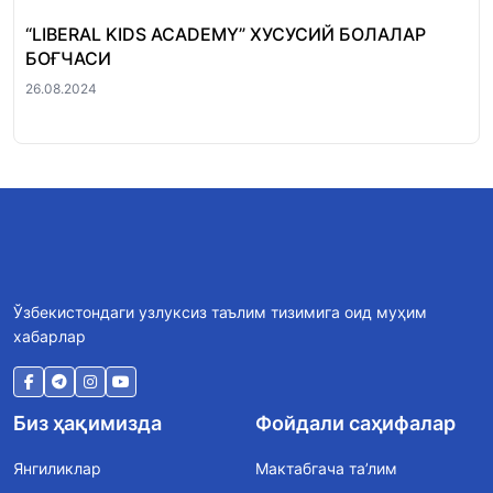
“LIBERAL KIDS ACADEMY” ХУСУСИЙ БОЛАЛАР
БОҒЧАСИ
26.08.2024
Ўзбекистондаги узлуксиз таълим тизимига оид муҳим
хабарлар
Биз ҳақимизда
Фойдали саҳифалар
Янгиликлар
Мактабгача та’лим