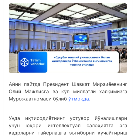
Айни пайтда Президент Шавкат Мирзиёевнинг
Олий Мажлисга ва кўп миллатли халқимизга
Мурожаатномаси бўлиб
ўтмоқда
.
Унда иқтисодиётнинг устувор йўналишлари
учун юқори интеллектуал салоҳиятга эга
кадрларни тайёрлашга эътиборни кучайтириш