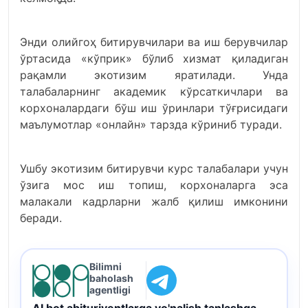
Энди олийгоҳ битирувчилари ва иш берувчилар
ўртасида «кўприк» бўлиб хизмат қиладиган
рақамли экотизим яратилади. Унда
талабаларнинг академик кўрсаткичлари ва
корхоналардаги бўш иш ўринлари тўғрисидаги
маълумотлар «онлайн» тарзда кўриниб туради.
Ушбу экотизим битирувчи курс талабалари учун
ўзига мос иш топиш, корхоналарга эса
малакали кадрларни жалб қилиш имконини
беради.
Bilimni
baholash
agentligi
AI bot abituriyentlarga yo'nalish tanlashga