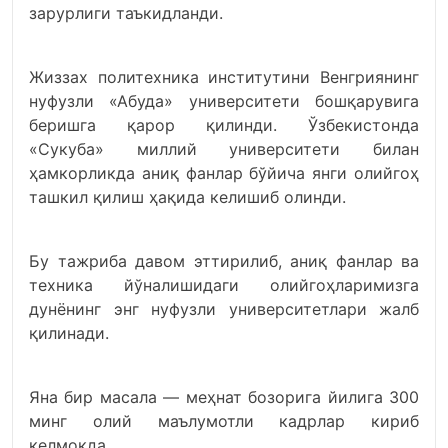
зарурлиги таъкидланди.
Жиззах политехника институтини Венгриянинг
нуфузли «Абуда» университети бошқарувига
беришга қарор қилинди. Ўзбекистонда
«Сукуба» миллий университети билан
ҳамкорликда аниқ фанлар бўйича янги олийгоҳ
ташкил қилиш ҳақида келишиб олинди.
Бу тажриба давом эттирилиб, аниқ фанлар ва
техника йўналишидаги олийгоҳларимизга
дунёнинг энг нуфузли университетлари жалб
қилинади.
Яна бир масала — меҳнат бозорига йилига 300
минг олий маълумотли кадрлар кириб
келмоқда.