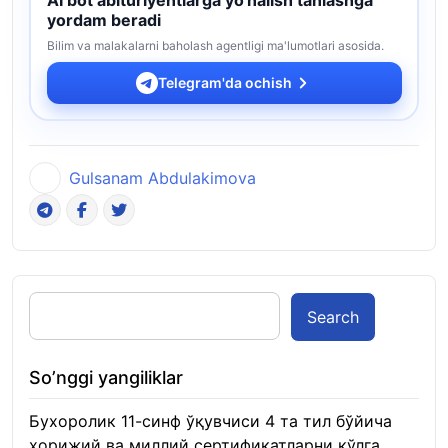
yordam beradi
Bilim va malakalarni baholash agentligi ma'lumotlari asosida.
Telegram'da ochish
Gulsanam Abdulakimova
Search
So’nggi yangiliklar
Бухоролик 11-синф ўқувчиси 4 та тил бўйича
хорижий ва миллий сертификатларни қўлга