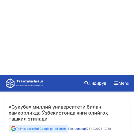
Skip
Қидирув
Menu
to
content
«Сукуба» миллий университети билан
ҳамкорликда Ўзбекистонда янги олийгоҳ
ташкил этилади
Talimxabarlari'ni Google'ga qo'shish
Янгиликлар
|
26.12.2025 12:58