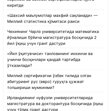
киритди
22.01.2026
«Шахсий маълумотлар махфий сақланади» —
Миллий статистика қўмитаси раиси
22.01.2026
Чехиянинг Чарлз университетида математика
йўналиши бўйича магистратура босқичида 2
йил ўқиш учун грант дастури
22.01.2026
«Йил ўқитувчиси» танловининг иккинчи ва
учинчи босқичлари қандай тартибда
ўтказилади?
22.01.2026
Миллий сертификатни ўзбек тилида олган
абитуриент рус (евро) гуруҳга ҳужжат
топшириши мумкинми?
22.01.2026
Ирландиянинг нуфузли университетларида
магистратура ва докторантура босқичида ўқиш
учун тўлиқ грант дастури
21.01.2026