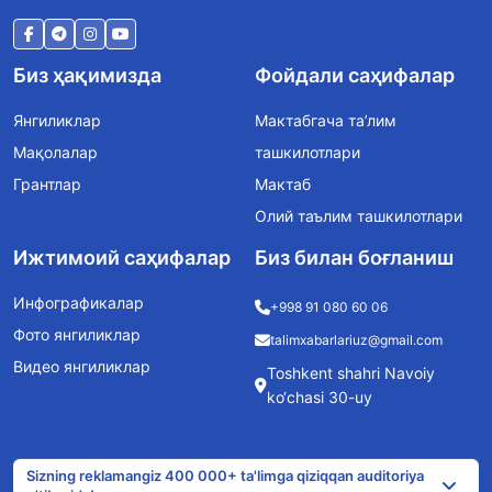
Биз ҳақимизда
Фойдали саҳифалар
Янгиликлар
Мактабгача та’лим
Мақолалар
ташкилотлари
Грантлар
Мактаб
Олий таълим ташкилотлари
Ижтимоий саҳифалар
Биз билан боғланиш
Инфографикалар
+998 91 080 60 06
Фото янгиликлар
talimxabarlariuz@gmail.com
Видео янгиликлар
Toshkent shahri Navoiy
ko‘chasi 30-uy
Sizning reklamangiz 400 000+ ta'limga qiziqqan auditoriya