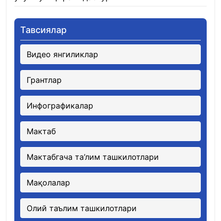
Тавсиялар
Видео янгиликлар
Грантлар
Инфографикалар
Мактаб
Мактабгача та’лим ташкилотлари
Мақолалар
Олий таълим ташкилотлари