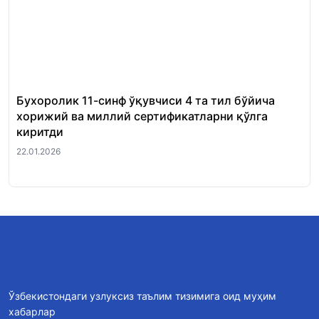
Бухоролик 11-синф ўқувчиси 4 та тил бўйича
«Ш
хорижий ва миллий сертификатларни қўлга
Ми
киритди
22.
22.01.2026
Ўзбекистондаги узлуксиз таълим тизимига оид муҳим
хабарлар