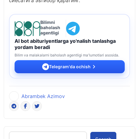
сиёсатига эътибор қаратинг.
Bilimni
baholash
agentligi
AI bot abituriyentlarga yo'nalish tanlashga
yordam beradi
Bilim va malakalarni baholash agentligi ma'lumotlari asosida.
Telegram'da ochish
Abrambek Azimov