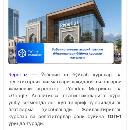
Repet.uz
— Ўзбекистон бўйлаб курслар ва
репетиторлик хизматлари ҳақидаги эълонларни
жамловчи агрегатор. «Yandex Метрика» ва
«Google Аналйтиcс» статистикаларига кўра,
ушбу сегментда энг кўп ташриф буюриладиган
платформа ҳисобланади. Жойлаштирилган
курслар ва репетиторлар сони бўйича
ТОП-1
ўринда туради.