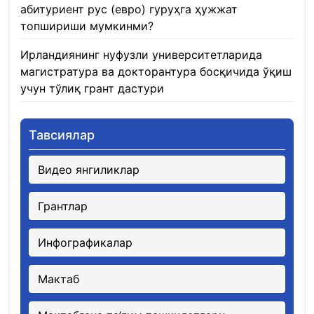
абитуриент рус (евро) гуруҳга ҳужжат
топшириши мумкинми?
22.01.2026
Ирландиянинг нуфузли университетларида
магистратура ва докторантура босқичида ўқиш
учун тўлиқ грант дастури
21.01.2026
Тавсиялар
Видео янгиликлар
Грантлар
Инфографикалар
Мактаб