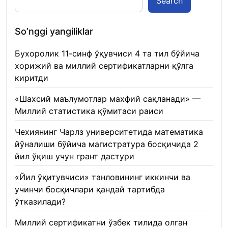
Search
So’nggi yangiliklar
Бухоролик 11-синф ўқувчиси 4 та тил бўйича
хорижий ва миллий сертификатларни қўлга
киритди
22.01.2026
«Шахсий маълумотлар махфий сақланади» —
Миллий статистика қўмитаси раиси
22.01.2026
Чехиянинг Чарлз университетида математика
йўналиши бўйича магистратура босқичида 2
йил ўқиш учун грант дастури
22.01.2026
«Йил ўқитувчиси» танловининг иккинчи ва
учинчи босқичлари қандай тартибда
ўтказилади?
22.01.2026
Миллий сертификатни ўзбек тилида олган