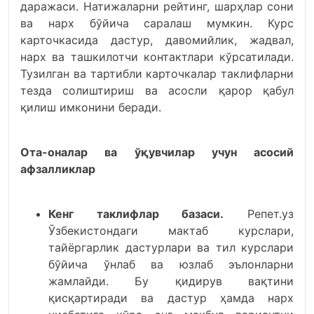
даражаси. Натижаларни рейтинг, шарҳлар сони
ва нарх бўйича саралаш мумкин. Курс
карточкасида дастур, давомийлик, жадвал,
нарх ва ташкилотчи контактлари кўрсатилади.
Тузилган ва тартибли карточкалар таклифларни
тезда солиштириш ва асосли қарор қабул
қилиш имконини беради.
Ота-оналар ва ўқувчилар учун асосий
афзалликлар
Кенг таклифлар базаси.
Репет.уз
Ўзбекистондаги мактаб курслари,
тайёргарлик дастурлари ва тил курслари
бўйича ўнлаб ва юзлаб эълонларни
жамлайди. Бу қидирув вақтини
қисқартиради ва дастур ҳамда нарх