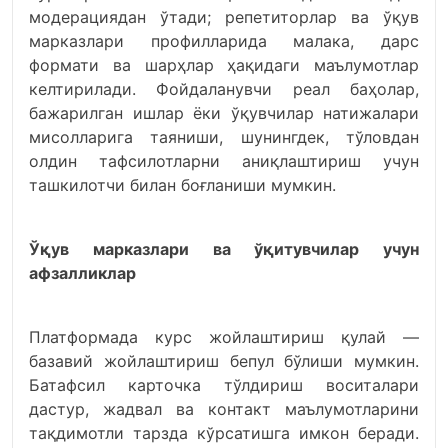
модерациядан ўтади; репетиторлар ва ўқув
марказлари профилларида малака, дарс
формати ва шарҳлар ҳақидаги маълумотлар
келтирилади. Фойдаланувчи реал баҳолар,
бажарилган ишлар ёки ўқувчилар натижалари
мисолларига таяниши, шунингдек, тўловдан
олдин тафсилотларни аниқлаштириш учун
ташкилотчи билан боғланиши мумкин.
Ўқув марказлари ва ўқитувчилар учун
афзалликлар
Платформада курс жойлаштириш қулай —
базавий жойлаштириш бепул бўлиши мумкин.
Батафсил карточка тўлдириш воситалари
дастур, жадвал ва контакт маълумотларини
тақдимотли тарзда кўрсатишга имкон беради.