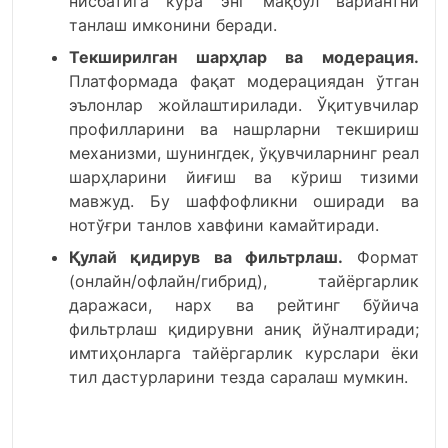
нисбатига кўра энг мақбул вариантни
танлаш имконини беради.
Текширилган шарҳлар ва модерация.
Платформада фақат модерациядан ўтган
эълонлар жойлаштирилади. Ўқитувчилар
профилларини ва нашрларни текшириш
механизми, шунингдек, ўқувчиларнинг реал
шарҳларини йиғиш ва кўриш тизими
мавжуд. Бу шаффофликни оширади ва
нотўғри танлов хавфини камайтиради.
Қулай қидирув ва фильтрлаш.
Формат
(онлайн/офлайн/гибрид), тайёргарлик
даражаси, нарх ва рейтинг бўйича
фильтрлаш қидирувни аниқ йўналтиради;
имтиҳонларга тайёргарлик курслари ёки
тил дастурларини тезда саралаш мумкин.