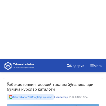
Skip
Қидирув
Menu
to
content
Ўзбекистоннинг асосий таълим йўналишлари
бўйича курслар каталоги
Talimxabarlari'ni Google'ga qo'shish
Янгиликлар
|
16.12.2025 13:34