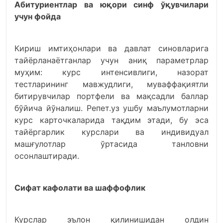
Абитуриентлар ва юқори синф ўқувчилари
учун фойда
Кириш имтиҳонлари ва давлат синовларига
тайёрланаётганлар учун аниқ параметрлар
муҳим: курс интенсивлиги, назорат
тестларининг мавжудлиги, муваффақиятли
битирувчилар портфели ва мақсадли баллар
бўйича йўналиш. Репет.уз ушбу маълумотларни
курс карточкаларида тақдим этади, бу эса
тайёргарлик курслари ва индивидуал
машғулотлар ўртасида танловни
осонлаштиради.
Сифат кафолати ва шаффофлик
Курслар эълон қилинишидан олдин