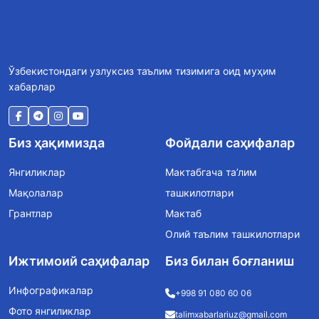
Ўзбекистондаги узлуксиз таълим тизимига оид муҳим
хабарлар
Биз ҳақимизда
Фойдали саҳифалар
Янгиликлар
Мактабгача та’лим
Мақолалар
ташкилотлари
Грантлар
Мактаб
Олий таълим ташкилотлари
Ижтимоий саҳифалар
Биз билан боғланиш
Инфографикалар
+998 91 080 60 06
Фото янгиликлар
talimxabarlariuz@gmail.com