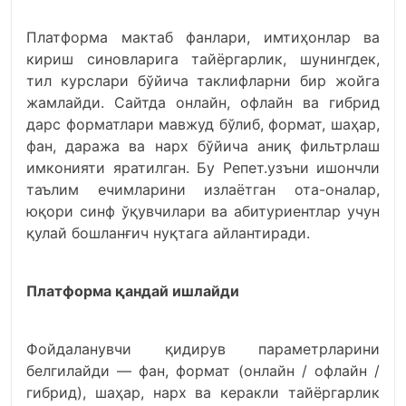
Платформа мактаб фанлари, имтиҳонлар ва
кириш синовларига тайёргарлик, шунингдек,
тил курслари бўйича таклифларни бир жойга
жамлайди. Сайтда онлайн, офлайн ва гибрид
дарс форматлари мавжуд бўлиб, формат, шаҳар,
фан, даража ва нарх бўйича аниқ фильтрлаш
имконияти яратилган. Бу Репет.узъни ишончли
таълим ечимларини излаётган ота-оналар,
юқори синф ўқувчилари ва абитуриентлар учун
қулай бошланғич нуқтага айлантиради.
Платформа қандай ишлайди
Фойдаланувчи қидирув параметрларини
белгилайди — фан, формат (онлайн / офлайн /
гибрид), шаҳар, нарх ва керакли тайёргарлик