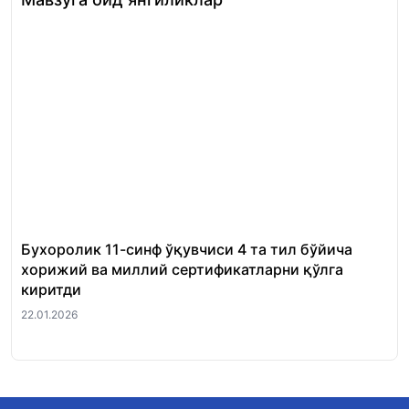
Бухоролик 11-синф ўқувчиси 4 та тил бўйича
«Ш
хорижий ва миллий сертификатларни қўлга
Ми
киритди
22.
22.01.2026