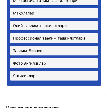
Мактабгача та’лим ташкилотлари
Мақолалар
Олий таълим ташкилотлари
Профессионал таълим ташкилотлари
Таълим-Бизнес
Фото янгиликлар
Янгиликлар
Мавзуга оид янгиликлар