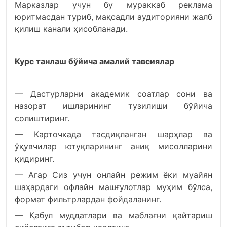
Марказлар учун бу мураккаб реклама
юритмасдан туриб, мақсадли аудиторияни жалб
қилиш канали ҳисобланади.
Курс танлаш бўйича амалий тавсиялар
— Дастурларни академик соатлар сони ва
назорат ишларининг тузилиши бўйича
солиштиринг.
— Карточкада тасдиқланган шарҳлар ва
ўқувчилар ютуқларининг аниқ мисолларини
қидиринг.
— Агар Сиз учун онлайн режим ёки муайян
шаҳардаги офлайн машғулотлар муҳим бўлса,
формат фильтрлардан фойдаланинг.
— Қабул муддатлари ва маблағни қайтариш