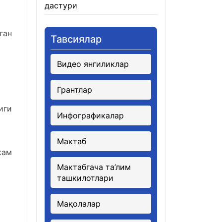
дастури
21.01.2026
ган
Тавсиялар
Видео янгиликлар
Грантлар
иги
Инфографикалар
Мактаб
кам
Мактабгача та’лим
ташкилотлари
Мақолалар