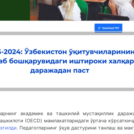
ларнинг академик ва ташкилий мустақиллик дараж
ашкилоти (ОECD) мамлакатларидаги ўртача кўрсаткич
этилди.
Педагогларнинг ўқув дастурини танлаш ва мак