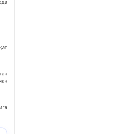
рда
қат
ган
ман
ига