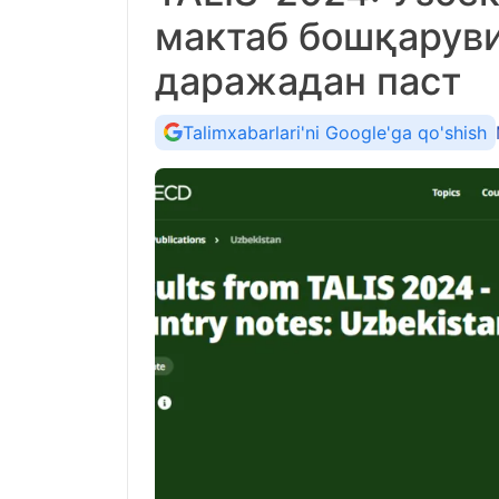
мактаб бошқаруви
даражадан паст
Talimxabarlari'ni Google'ga qo'shish