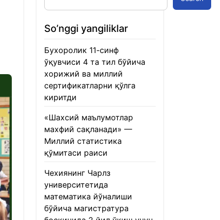
So’nggi yangiliklar
Бухоролик 11-синф
ўқувчиси 4 та тил бўйича
хорижий ва миллий
сертификатларни қўлга
киритди
22.01.2026
«Шахсий маълумотлар
махфий сақланади» —
Миллий статистика
қўмитаси раиси
22.01.2026
Чехиянинг Чарлз
университетида
математика йўналиши
бўйича магистратура