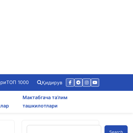
ари
ТОП 1000
Қидирув
Мактабгача та’лим
клар
ташкилотлари
Search