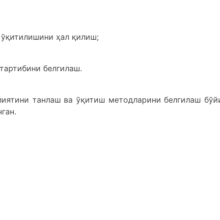
 ўқитилишини ҳал қилиш;
тартибини белгилаш.
лиятини танлаш ва ўқитиш методларини белгилаш бўй
ган.