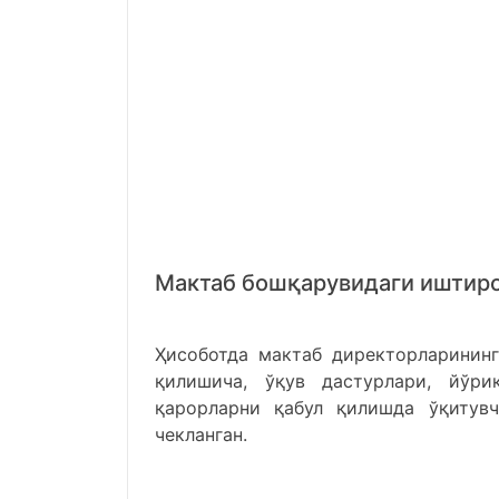
Мактаб бошқарувидаги иштир
Ҳисоботда мактаб директорларининг
қилишича, ўқув дастурлари, йўр
қарорларни қабул қилишда ўқитув
чекланган.