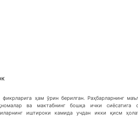
ок
 фикрларига ҳам ўрин берилган. Раҳбарларнинг маъ
иқномалар ва мактабнинг бошқа ички сиёсатига 
чиларнинг иштироки камида учдан икки қисм ҳола