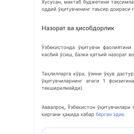
Хусусан, мактаб буджетини тақсимл
оддий ўқитувчининг таъсир доираси 
Назорат ва ҳисобдорлик
Ўзбекистонда ўқитувчи фаолиятини
касбий ўсиш, балки қатъий назорат в
Таҳлилларга кўра, ўзини ўқув дасту
ўқитувчиларнинг атиги 1 фоизиги
текширилмайди).
Аввалроқ, Ўзбекистон ўқитувчилари 
киргани ҳақида хабар
берган эдик.