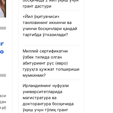
босқичида 2 йил ўқиш учун
грант дастури
22.01.2026
«Йил ўқитувчиси»
танловининг иккинчи ва
учинчи босқичлари қандай
тартибда ўтказилади?
22.01.2026
Миллий сертификатни
ўзбек тилида олган
абитуриент рус (евро)
гуруҳга ҳужжат топшириши
мумкинми?
22.01.2026
Ирландиянинг нуфузли
университетларида
аси
магистратура ва
дан
докторантура босқичида
таб
ўқиш учун тўлиқ грант