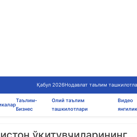
Қабул 2026
Нодавлат таълим ташкилотл
Таълим-
Олий таълим
Видео
икалар
Бизнес
ташкилотлари
янгили
кистон ўқитувчиларининг