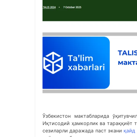
Ўзбекистон мактабларида ўқитувчи
Иқтисодий ҳамкорлик ва тараққиёт т
сезиларли даражада паст экани
қайд 