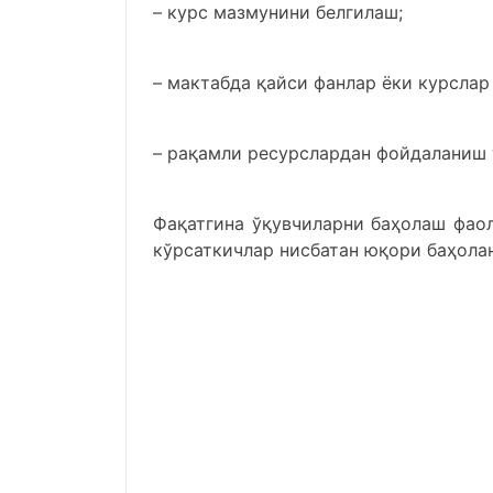
– курс мазмунини белгилаш;
– мактабда қайси фанлар ёки курслар
– рақамли ресурслардан фойдаланиш 
Фақатгина ўқувчиларни баҳолаш фао
кўрсаткичлар нисбатан юқори баҳолан