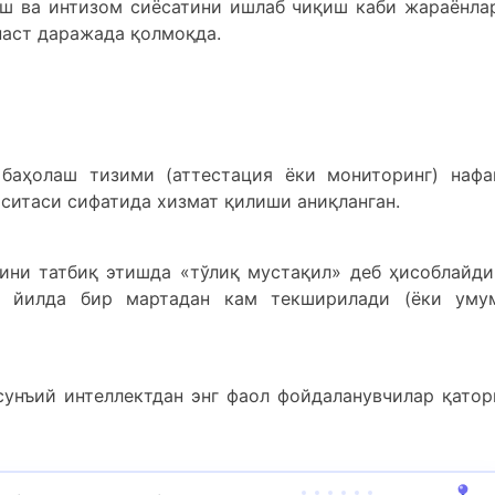
аш ва интизом сиёсатини ишлаб чиқиш каби жараёнла
паст даражада қолмоқда.
 баҳолаш тизими (аттестация ёки мониторинг) нафа
оситаси сифатида хизмат қилиши аниқланган.
рини татбиқ этишда «тўлиқ мустақил» деб ҳисоблайди
на йилда бир мартадан кам текширилади (ёки уму
сунъий интеллектдан энг фаол фойдаланувчилар қатор