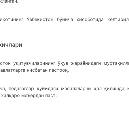
кланган.
иқотининг Ўзбекистон бўйича ҳисоботида келтирил
кичлари
истон ўқитувчиларининг ўқув жараёнидаги мустақилл
давлатларга нисбатан пастроқ.
ча, педагоглар қуйидаги масалаларни ҳал қилишда 
 халқаро меъёрдан паст: