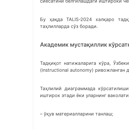
сиёсатини белгилашдаги иштироки че
Бу ҳақда ТАLIS-2024 халқаро тадқ
таҳлилларда сўз боради.
Академик мустақиллик кўрсат
Тадқиқот натижаларига кўра, Ўзбек
(instructional autonomy) ривожланган 
Таҳлилий диаграммада кўрсатилиши
иштирок этади ёки уларнинг ваколати
– ўқув материалларини танлаш;