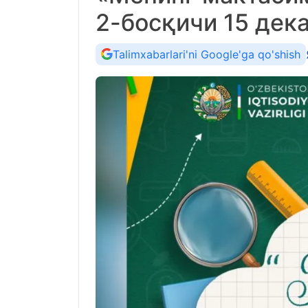
2-босқичи 15 дек
Talimxabarlari'ni Google'ga qo'shish