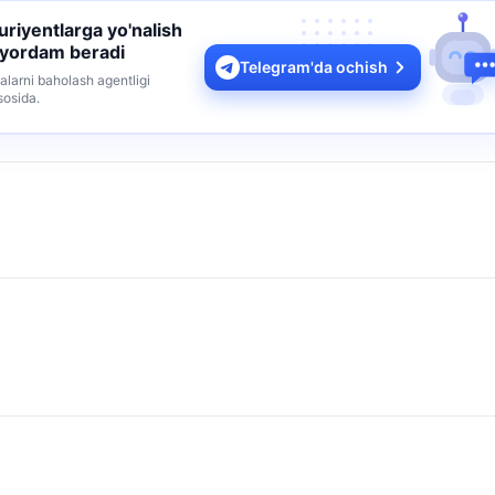
turiyentlarga yo'nalish
 yordam beradi
Telegram'da ochish
alarni baholash agentligi
sosida.