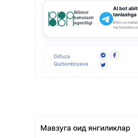
AI bot abi
Bilimni
tanlashga
baholash
Bilim va malak
agentligi
ma'lumotlari a
Dilfuza
Qurbonboyeva
Мавзуга оид янгиликлар