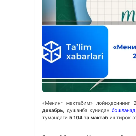
«Менинг мактабим» лойиҳасининг 
декабрь,
душанба кунидан
бошланад
тумандаги
5 104 та мактаб
иштирок э