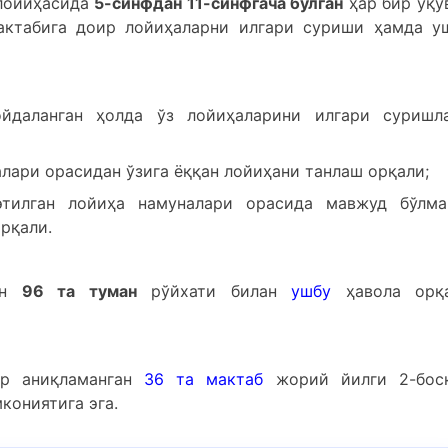
лойиҳасида
5-синфдан 11-синфгача бўлган
ҳар бир ўқу
актабига доир лойиҳаларни илгари суриши ҳамда у
ойдаланган ҳолда ўз лойиҳаларини илгари суришл
лари орасидан ўзига ёққан лойиҳани танлаш орқали;
илган лойиҳа намуналари орасида мавжуд бўлма
рқали.
ган
96 та туман
рўйхати билан
ушбу
ҳавола орқ
ар аниқламанган
36 та мактаб
жорий йилги 2-бос
кониятига эга.