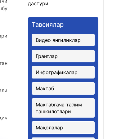
вчи
дастури
21.01.2026
шбу
Тавсиялар
ари
Видео янгиликлар
Грантлар
ган
Инфографикалар
Мактаб
али
Мактабгача та’лим
ташкилотлари
қич
Мақолалар