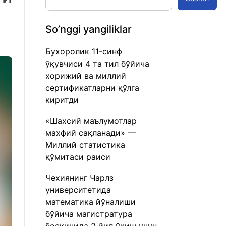
So’nggi yangiliklar
Бухоролик 11-синф
ўқувчиси 4 та тил бўйича
хорижий ва миллий
сертификатларни қўлга
киритди
22.01.2026
«Шахсий маълумотлар
махфий сақланади» —
Миллий статистика
қўмитаси раиси
22.01.2026
Чехиянинг Чарлз
университетида
математика йўналиши
бўйича магистратура