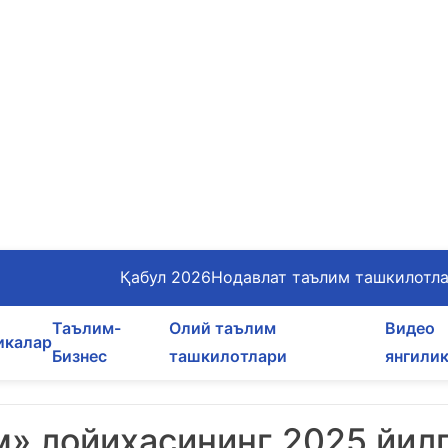
Қабул 2026
Нодавлат таълим ташкилотл
Таълим-
Олий таълим
Видео
икалар
Бизнес
ташкилотлари
янгили
» лойиҳасининг 2025 йил