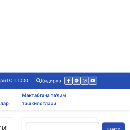
ари
ТОП 1000
Қидирув
Мактабгача та’лим
клар
ташкилотлари
ги
Search