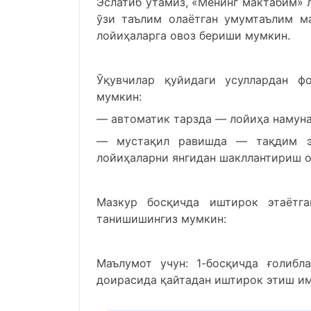
Эслатиб ўтамиз, «Менинг мактабим» 
ўзи таълим олаётган умумтаълим м
лойиҳаларга овоз бериши мумкин.
Ўқувчилар қуйидаги усуллардан ф
мумкин:
— автоматик тарзда — лойиҳа намуна
— мустақил равишда — тақдим эт
лойиҳаларни янгидан шакллантириш о
Мазкур босқичда иштирок этаёт
танишишингиз мумкин:
Маълумот учун: 1-босқичда ғолибл
доирасида қайтадан иштирок этиш им