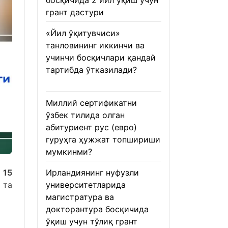
босқичида 2 йил ўқиш учун
грант дастури
22.01.2026
«Йил ўқитувчиси»
танловининг иккинчи ва
учинчи босқичлари қандай
тартибда ўтказилади?
22.01.2026
Миллий сертификатни
ўзбек тилида олган
абитуриент рус (евро)
гуруҳга ҳужжат топшириши
мумкинми?
22.01.2026
и
15
Ирландиянинг нуфузли
 та
университетларида
магистратура ва
докторантура босқичида
ўқиш учун тўлиқ грант