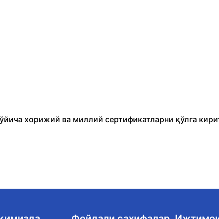
бўйича хорижий ва миллий сертификатларни қўлга кири
ақимизда
Фойдали саҳифалар
Ижтимо