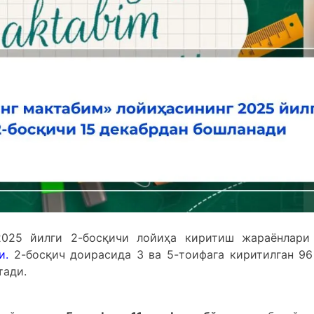
2025 йилги 2-босқичи лойиҳа киритиш жараёнлар
и
.
2-босқич доирасида 3 ва 5-тоифага киритилган 96
тади.