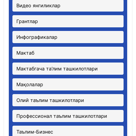
Видео янгиликлар
Грантлар
Инфографикалар
Мактаб
Мактабгача та’лим ташкилотлари
Мақолалар
Олий таълим ташкилотлари
Профессионал таълим ташкилотлари
Таълим-Бизнес