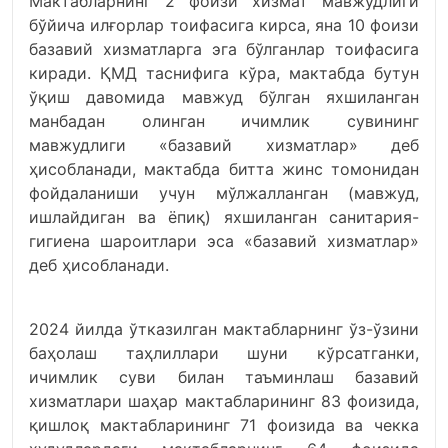
Мактабларнинг 2 фоизи хизмат мавжудлиги
бўйича илғорлар тоифасига кирса, яна 10 фоизи
базавий хизматларга эга бўлганлар тоифасига
киради. ҚМД таснифига кўра, мактабда бутун
ўқиш давомида мавжуд бўлган яхшиланган
манбадан олинган ичимлик сувининг
мавжудлиги «базавий хизматлар» деб
ҳисобланади, мактабда битта жинс томонидан
фойдаланиши учун мўлжалланган (мавжуд,
ишлайдиган ва ёпиқ) яхшиланган санитария-
гигиена шароитлари эса «базавий хизматлар»
деб ҳисобланади.
2024 йилда ўтказилган мактабларнинг ўз-ўзини
баҳолаш таҳлиллари шуни кўрсатганки,
ичимлик суви билан таъминлаш базавий
хизматлари шаҳар мактабларининг 83 фоизида,
қишлоқ мактабларининг 71 фоизида ва чекка