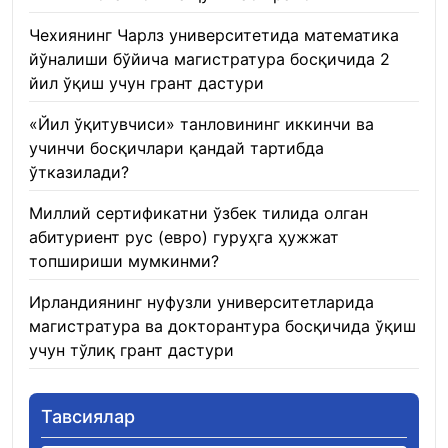
Чехиянинг Чарлз университетида математика
йўналиши бўйича магистратура босқичида 2
йил ўқиш учун грант дастури
22.01.2026
«Йил ўқитувчиси» танловининг иккинчи ва
учинчи босқичлари қандай тартибда
ўтказилади?
22.01.2026
Миллий сертификатни ўзбек тилида олган
абитуриент рус (евро) гуруҳга ҳужжат
топшириши мумкинми?
22.01.2026
Ирландиянинг нуфузли университетларида
магистратура ва докторантура босқичида ўқиш
учун тўлиқ грант дастури
21.01.2026
Тавсиялар