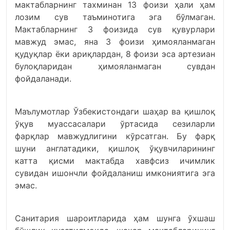
мактабларнинг тахминан 13 фоизи ҳали ҳам
лозим сув таъминотига эга бўлмаган.
Мактабларнинг 3 фоизида сув қувурлари
мавжуд эмас, яна 3 фоизи ҳимояланмаган
қудуқлар ёки ариқлардан, 8 фоизи эса артезиан
булоқларидан ҳимояланмаган сувдан
фойдаланади.
Маълумотлар Ўзбекистондаги шаҳар ва қишлоқ
ўқув муассасалари ўртасида сезиларли
фарқлар мавжудлигини кўрсатган. Бу фарқ
шуни англатадики, қишлоқ ўқувчиларининг
катта қисми мактабда хавфсиз ичимлик
сувидан ишончли фойдаланиш имкониятига эга
эмас.
Санитария шароитларида ҳам шунга ўхшаш