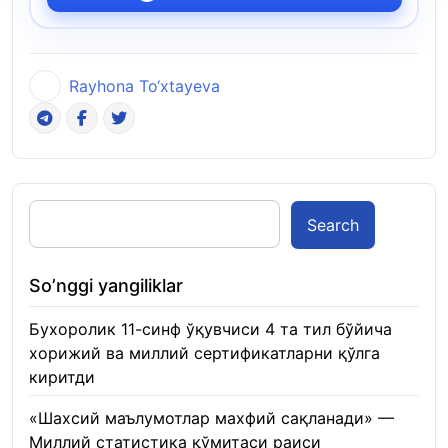
Rayhona To‘xtayeva
Search
So’nggi yangiliklar
Бухоролик 11-синф ўқувчиси 4 та тил бўйича
хорижий ва миллий сертификатларни қўлга
киритди
22.01.2026
«Шахсий маълумотлар махфий сақланади» —
Миллий статистика қўмитаси раиси
22.01.2026