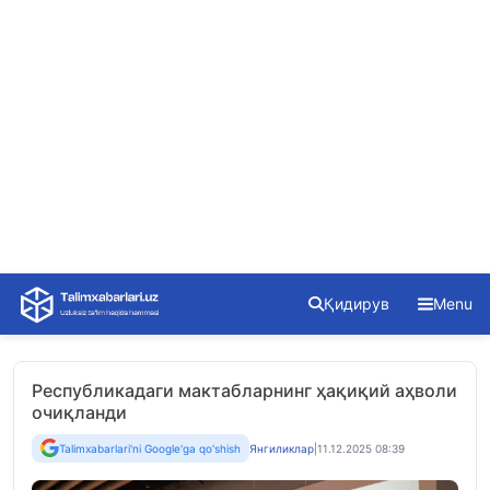
Skip
Қидирув
Menu
to
content
Республикадаги мактабларнинг ҳақиқий аҳволи
очиқланди
Talimxabarlari'ni Google'ga qo'shish
Янгиликлар
|
11.12.2025 08:39