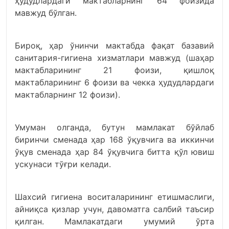
ҳудудлардаги мактабларнинг 64 фоизида
мавжуд бўлган.
Бироқ, ҳар ўнинчи мактабда фақат базавий
санитария-гигиена хизматлари мавжуд (шаҳар
мактабларининг 21 фоизи, қишлоқ
мактабларининг 6 фоизи ва чекка ҳудудлардаги
мактабларнинг 12 фоизи).
Умуман олганда, бутун мамлакат бўйлаб
биринчи сменада ҳар 168 ўқувчига ва иккинчи
ўқув сменада ҳар 84 ўқувчига битта қўл ювиш
ускунаси тўғри келади.
Шахсий гигиена воситаларининг етишмаслиги,
айниқса қизлар учун, давоматга салбий таъсир
қилган. Мамлакатдаги умумий ўрта