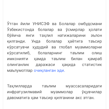
Ўтган йили УНИCЭФ ва Болалар омбудсмани
Ўзбекистонда болалар ва ўсмирлар ҳолати
бўйича янги таҳлил натижаларини эълон
қилганди. Унда болалар ҳаётига таъсир
кўрсатувчи ҳудудий ва глобал муаммоларни
кўрсатилиб, болаларнинг таълим олиш
имконияти ҳамда таълим билан қамраб
олинганлик даражаси ҳақида статистик
маълумотлар
очиқланган эди.
Таҳлилларда таълим муассасаларидаги
инфратузилмавий муаммолар ўқувчилар
давоматига ҳам таъсир қилганини акс этган.