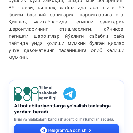
бўшлиқ кузатилмоқда, шаҳар мактабларининг
86 фоизи, қишлоқ жойларида эса атиги 63
фоизи базавий санитария шароитларига эга.
Қишлоқ мактабларида тегишли санитария
шароитларининг етишмаслиги, айниқса,
тегишли шароитлар йўқлиги сабабли ҳайз
пайтида уйда қолиши мумкин бўлган қизлар
учун давоматнинг пасайишига олиб келиши
мумкин.
Bilimni
baholash
agentligi
AI bot abituriyentlarga yo'nalish tanlashga
yordam beradi
Bilim va malakalarni baholash agentligi ma'lumotlari asosida.
Telegram'da ochish