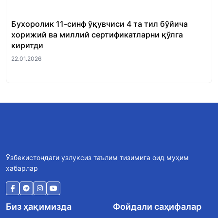
Бухоролик 11-синф ўқувчиси 4 та тил бўйича
«Ш
хорижий ва миллий сертификатларни қўлга
Ми
киритди
22.
22.01.2026
Ўзбекистондаги узлуксиз таълим тизимига оид муҳим
хабарлар
Биз ҳақимизда
Фойдали саҳифалар