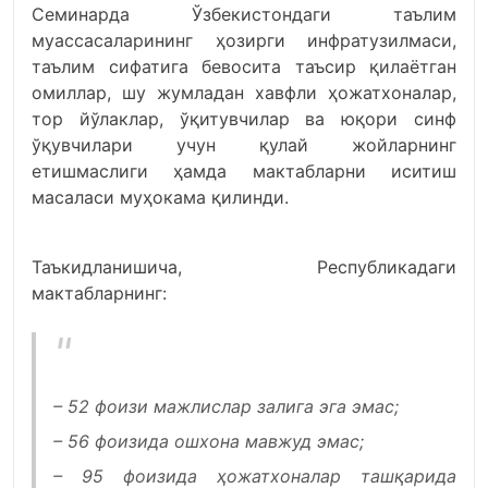
Семинарда Ўзбекистондаги таълим
муассасаларининг ҳозирги инфратузилмаси,
таълим сифатига бевосита таъсир қилаётган
омиллар, шу жумладан хавфли ҳожатхоналар,
тор йўлаклар, ўқитувчилар ва юқори синф
ўқувчилари учун қулай жойларнинг
етишмаслиги ҳамда мактабларни иситиш
масаласи муҳокама қилинди.
Таъкидланишича, Республикадаги
мактабларнинг:
– 52 фоизи мажлислар залига эга эмас;
– 56 фоизида ошхона мавжуд эмас;
– 95 фоизида ҳожатхоналар ташқарида