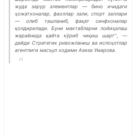
жуда зарур элементлар — бино ичидаги
ҳожатхоналар, фаоллар зали, спорт заллари
— олиб ташланиб, фақат синфхоналар
қолдирилади. Буни мактабларни лойиҳалаш
жараёнида қайта кўриб чиқиш шартʼʼ, —
дейди Стратегик ривожланиш ва ислоҳотлар
агентлиги масъул ходими Азиза Умарова.