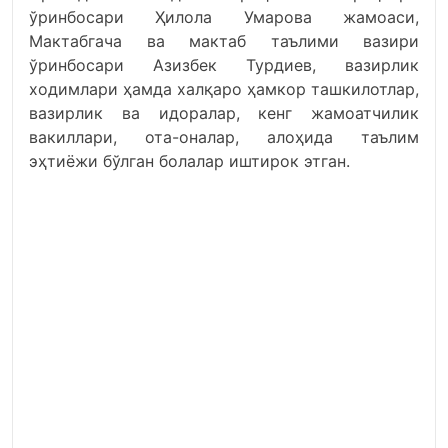
ўринбосари Ҳилола Умарова жамоаси,
Мактабгача ва мактаб таълими вазири
ўринбосари Азизбек Турдиев, вазирлик
ходимлари ҳамда халқаро ҳамкор ташкилотлар,
вазирлик ва идоралар, кенг жамоатчилик
вакиллари, ота-оналар, алоҳида таълим
эҳтиёжи бўлган болалар иштирок этган.