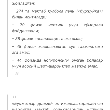
жойлашган;
– 274 та мактаб қўлбола печь («буржуйка»)
билан иситилади;
– 79 фоизи иситиш учун кўмирдан
фойдаланади;
– 88 фоизи канализацияга эга эмас;
– 48 фоизи марказлашган сув таъминотига
эга эмас;
– 44 фоизида ногиронлиги бўлган болалар
учун асосий шарт-шароитлар мавжуд эмас.
«Буджетлар доимий оптималлаштирилаётган
шароитда мактаб лойиҳаларидан кўпинча