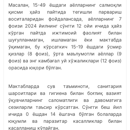
Масалан, 15-49 ёшдаги аёлларнинг салмоқли
қисми ҳайз пайтида тегишли парвариш
воситаларидан фойдалансада, аёлларнинг 7
фоизи 2024 йилнинг сўнгги 12 ойи ичида ҳайз
кўрган пайтда ижтимоий фаолият билан
шуғулланмаган, ишламаган ёки мактабда
ўқимаган, бу кўрсаткич 15-19 ёшдаги ўсмир
қизлар (8 фоиз), ўрта маълумотли аёллар (9
фоиз) ва энг камбағал уй хўжаликлари (12 фоиз)
орасида юқори бўлган.
Мактабларда сув таъминоти, санитария
шароитлари ва гигиена билан боғлиқ вазият
ўқувчиларнинг саломатлиги ва давоматига
сезиларли таъсир кўрсатган. Сўнгги беш йил
ичида 0 ёшдан 14 ёшгача бўлган болаларда
юқумли ва паразитар касалликлар билан
касалланиш кўпайган.