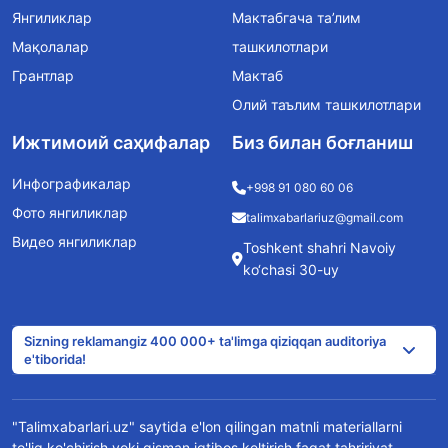
Янгиликлар
Мактабгача та’лим
Мақолалар
ташкилотлари
Грантлар
Мактаб
Олий таълим ташкилотлари
Ижтимоий саҳифалар
Биз билан боғланиш
Инфографикалар
+998 91 080 60 06
Фото янгиликлар
talimxabarlariuz@gmail.com
Видео янгиликлар
Toshkent shahri Navoiy
ko‘chasi 30-uy
Sizning reklamangiz 400 000+ ta'limga qiziqqan auditoriya
e'tiborida!
"Talimxabarlari.uz" saytida e'lon qilingan matnli materiallarni
to'liq ko'chirish yoki qisman iqtibos keltirish faqat tahririyat