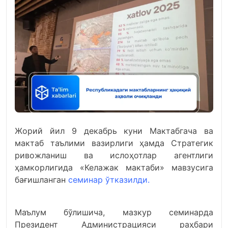
Жорий йил 9 декабрь куни Мактабгача ва
мактаб таълими вазирлиги ҳамда Стратегик
ривожланиш ва ислоҳотлар агентлиги
ҳамкорлигида «Келажак мактаби» мавзусига
бағишланган
семинар ўтказилди.
Маълум бўлишича, мазкур семинарда
Президент Администрацияси раҳбари