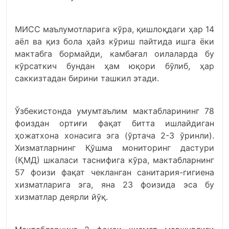
МИCС маълумотларига кўра, қишлоқдаги ҳар 14
аёл ва қиз бола ҳайз кўриш пайтида ишга ёки
мактабга бормайди, камбағал оилаларда бу
кўрсаткич бундан ҳам юқори бўлиб, ҳар
саккизтадан бирини ташкил этади.
Ўзбекистонда умумтаълим мактабларининг 78
фоиздан ортиғи фақат битта ишлайдиган
ҳожатхона хонасига эга (ўртача 2-3 ўринли).
Хизматларнинг Қўшма мониторинг дастури
(ҚМД) шкаласи таснифига кўра, мактабларнинг
57 фоизи фақат чекланган санитария-гигиена
хизматларига эга, яна 23 фоизида эса бу
хизматлар деярли йўқ.