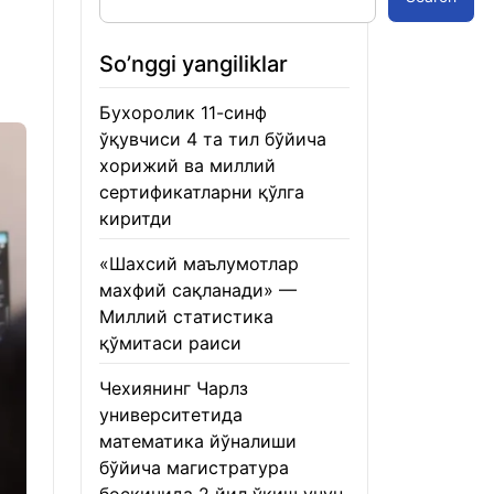
So’nggi yangiliklar
Бухоролик 11-синф
ўқувчиси 4 та тил бўйича
хорижий ва миллий
сертификатларни қўлга
киритди
22.01.2026
«Шахсий маълумотлар
махфий сақланади» —
Миллий статистика
қўмитаси раиси
22.01.2026
Чехиянинг Чарлз
университетида
математика йўналиши
бўйича магистратура