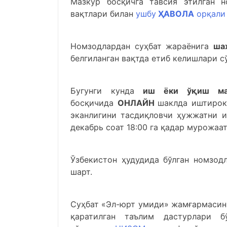
Мазкур босқичга тавсия этилган н
вақтлари билан
ушбу
ҲАВОЛА
орқали
Номзодлардан суҳбат жараёнига
ша
белгиланган вақтда етиб келишлари с
Бугунги кунда
иш ёки ўқиш мақ
босқичида
ОНЛАЙН
шаклда иштирок
эканлигини тасдиқловчи ҳужжатни и
декабрь соат 18:00 га қадар мурожаа
Ўзбекистон ҳудудида бўлган номзод
шарт.
Суҳбат «Эл-юрт умиди» жамғармасин
қаратилган таълим дастурлари б