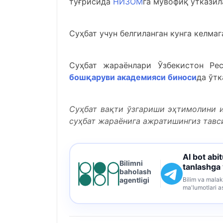
тўғрисида
НИЗОМ
га мувофиқ ўтказил
Суҳбат учун белгиланган кунга келма
Суҳбат жараёнлари Ўзбекистон Ре
бошқаруви академияси биноси
да ўтк
Суҳбат вақти ўзгариши эҳтимолини и
суҳбат жараёнига ажратишингиз тав
AI bot abi
Bilimni
tanlashga
baholash
Bilim va malak
agentligi
ma'lumotlari a