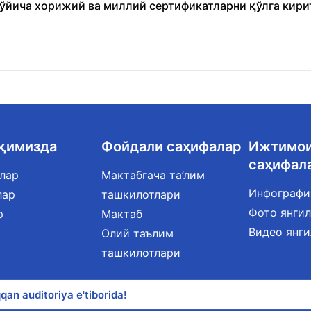
бўйича хорижий ва миллий сертификатларни қўлга кири
ақимизда
Фойдали саҳифалар
Ижтимо
саҳифал
лар
Мактабгача та’лим
Инфографи
лар
ташкилотлари
Фото янги
р
Мактаб
Видео янг
Олий таълим
ташкилотлари
qan auditoriya e'tiborida!