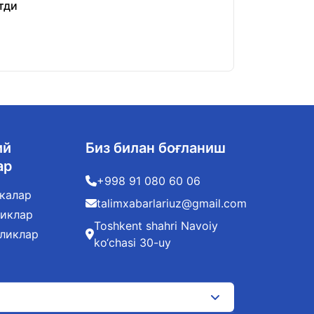
тди
«Шахсий маълум
22.01.2026
ий
Биз билан боғланиш
ар
+998 91 080 60 06
калар
talimxabarlariuz@gmail.com
ликлар
Toshkent shahri Navoiy
иликлар
ko‘chasi 30-uy