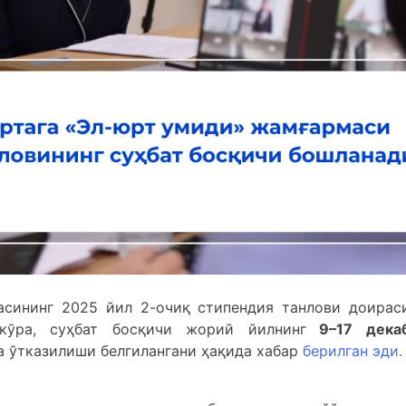
асининг 2025 йил 2-очиқ стипендия танлови доирас
кўра, суҳбат босқичи жорий йилнинг
9–17 дека
 ўтказилиши белгилангани ҳақида хабар
берилган эди.