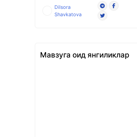
Dilsora
Shavkatova
Мавзуга оид янгиликлар