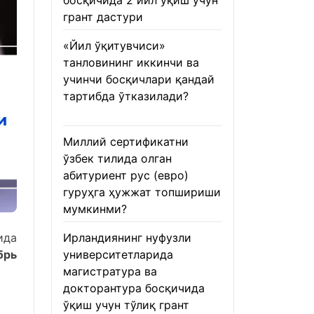
босқичида 2 йил ўқиш учун
грант дастури
22.01.2026
«Йил ўқитувчиси»
танловининг иккинчи ва
учинчи босқичлари қандай
тартибда ўтказилади?
22.01.2026
Миллий сертификатни
ўзбек тилида олган
абитуриент рус (евро)
гуруҳга ҳужжат топшириши
мумкинми?
22.01.2026
ида
Ирландиянинг нуфузли
брь
университетларида
магистратура ва
докторантура босқичида
ўқиш учун тўлиқ грант