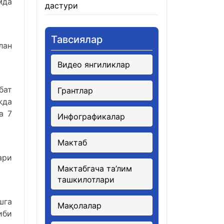
мда
дастури
21.01.2026
Тавсиялар
лан
Видео янгиликлар
бат
Грантлар
жда
а 7
Инфографикалар
Мактаб
ари
Мактабгача та’лим
ташкилотлари
шга
Мақолалар
иби