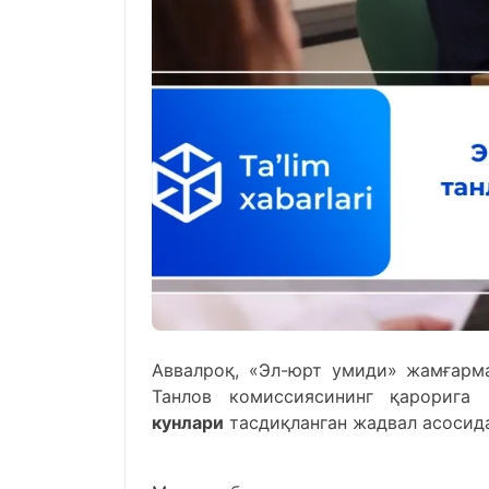
Аввалроқ, «Эл-юрт умиди» жамғарм
Танлов комиссиясининг қарорига 
кунлари
тасдиқланган жадвал асосида