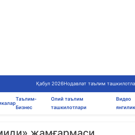
Қабул 2026
Нодавлат таълим ташкилотл
Таълим-
Олий таълим
Видео
икалар
Бизнес
ташкилотлари
янгили
умиди» жамғармаси