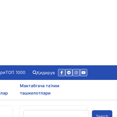
ари
ТОП 1000
Қидирув
Мактабгача та’лим
клар
ташкилотлари
Search