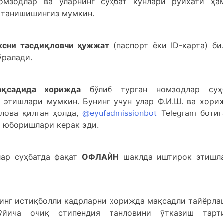
омзодлар ва уларнинг суҳбат кунлари рўйхати ҳа
танишишингиз мумкин.
хсни тасдиқловчи ҳужжат
(паспорт ёки ID-карта) би
ўралади.
садида хорижда
бўлиб турган номзодлар суҳ
 этишлари мумкин. Бунинг учун улар Ф.И.Ш. ва хори
лова қилган ҳолда,
@eyufadmissionbot
Telegram ботиг
т юборишлари керак эди.
лар суҳбатда фақат
ОФЛАЙН
шаклда иштирок этишл
инг истиқболли кадрларни хорижда мақсадли тайёрла
ўйича очиқ стипендия танловини ўтказиш тарт