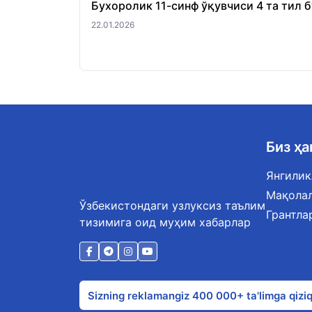
Бухоролик 11-синф ўқувчиси 4 та тил 
22.01.2026
Биз ҳ
Янгилик
Мақола
Ўзбекистондаги узлуксиз таълим
Грантла
тизимига оид муҳим хабарлар
Sizning reklamangiz 400 000+ ta'limga qiziq