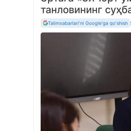
танловининг суҳб
Talimxabarlari'ni Google'ga qo'shish