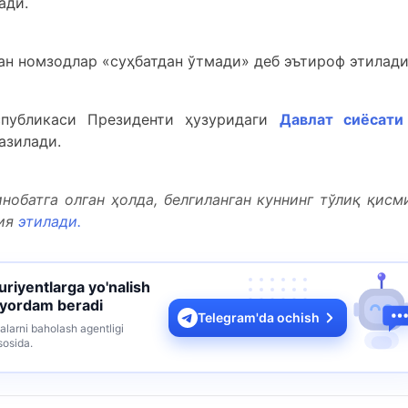
ади.
ган номзодлар «суҳбатдан ўтмади» деб эътироф этилади
спубликаси Президенти ҳузуридаги
Давлат сиёсати
азилади.
нобатга олган ҳолда, белгиланган куннинг тўлиқ қисм
сия
этилади.
turiyentlarga yo'nalish
 yordam beradi
Telegram'da ochish
alarni baholash agentligi
sosida.