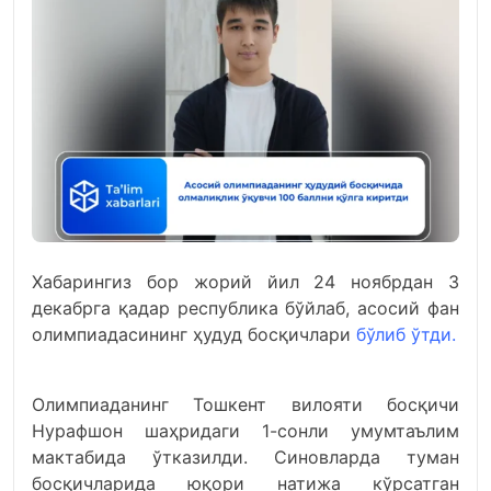
Хабарингиз бор жорий йил 24 ноябрдан 3
декабрга қадар республика бўйлаб, асосий фан
олимпиадасининг ҳудуд босқичлари
бўлиб ўтди.
Олимпиаданинг Тошкент вилояти босқичи
Нурафшон шаҳридаги 1-сонли умумтаълим
мактабида ўтказилди. Синовларда туман
босқичларида юқори натижа кўрсатган