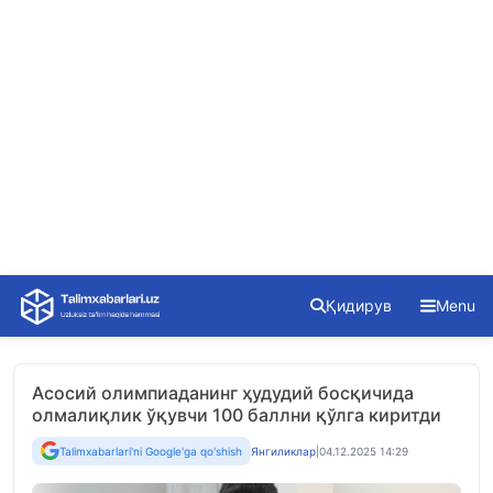
Skip
Қидирув
Menu
to
content
Асосий олимпиаданинг ҳудудий босқичида
олмалиқлик ўқувчи 100 баллни қўлга киритди
Talimxabarlari'ni Google'ga qo'shish
Янгиликлар
|
04.12.2025 14:29