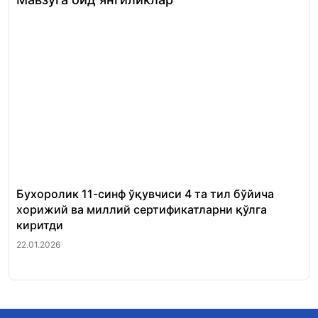
Бухоролик 11-синф ўқувчиси 4 та тил бўйича
«Ш
хорижий ва миллий сертификатларни қўлга
Ми
киритди
22.
22.01.2026