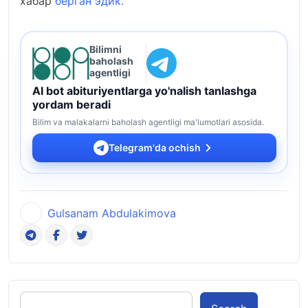
хабар
берган эдик.
Bilimni
baholash
agentligi
AI bot abituriyentlarga yo'nalish tanlashga
yordam beradi
Bilim va malakalarni baholash agentligi ma'lumotlari asosida.
Telegram'da ochish
Gulsanam Abdulakimova