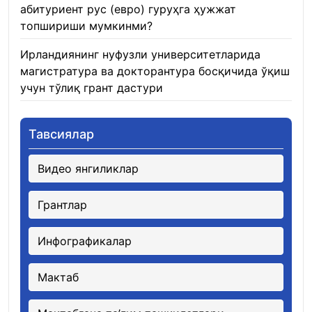
абитуриент рус (евро) гуруҳга ҳужжат
топшириши мумкинми?
22.01.2026
Ирландиянинг нуфузли университетларида
магистратура ва докторантура босқичида ўқиш
учун тўлиқ грант дастури
21.01.2026
Тавсиялар
Видео янгиликлар
Грантлар
Инфографикалар
Мактаб