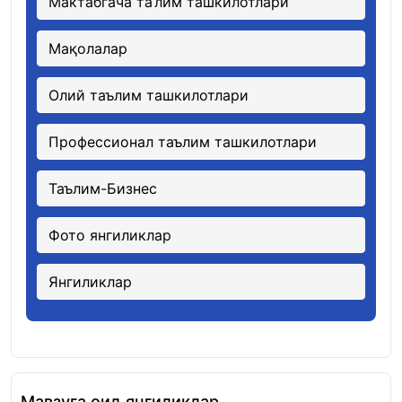
Мактабгача та’лим ташкилотлари
Мақолалар
Олий таълим ташкилотлари
Профессионал таълим ташкилотлари
Таълим-Бизнес
Фото янгиликлар
Янгиликлар
Мавзуга оид янгиликлар