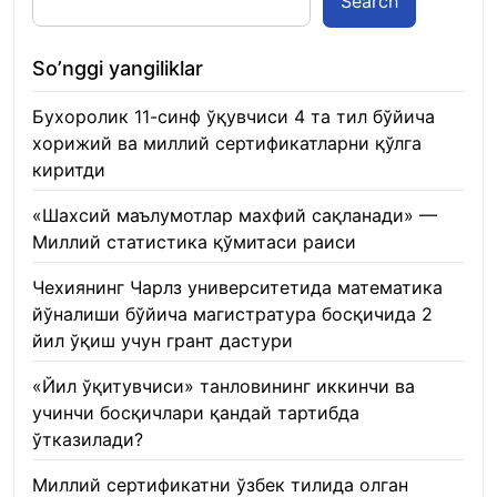
Search
So’nggi yangiliklar
Бухоролик 11-синф ўқувчиси 4 та тил бўйича
хорижий ва миллий сертификатларни қўлга
киритди
22.01.2026
«Шахсий маълумотлар махфий сақланади» —
Миллий статистика қўмитаси раиси
22.01.2026
Чехиянинг Чарлз университетида математика
йўналиши бўйича магистратура босқичида 2
йил ўқиш учун грант дастури
22.01.2026
«Йил ўқитувчиси» танловининг иккинчи ва
учинчи босқичлари қандай тартибда
ўтказилади?
22.01.2026
Миллий сертификатни ўзбек тилида олган