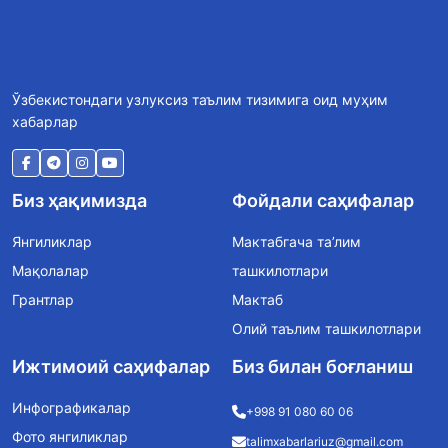
Ўзбекистондаги узлуксиз таълим тизимига оид муҳим
хабарлар
Биз ҳақимизда
Фойдали саҳифалар
Янгиликлар
Мактабгача та’лим
Мақолалар
ташкилотлари
Грантлар
Мактаб
Олий таълим ташкилотлари
Ижтимоий саҳифалар
Биз билан боғланиш
Инфографикалар
+998 91 080 60 06
Фото янгиликлар
talimxabarlariuz@gmail.com