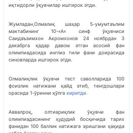
иқтидорли ўқувчилар иштирок этди.
Жумладан,Олмалиқ шаҳар 5-умумтаълим
мактабининг 10-«А» синф ўқувчиси
Саидаъзимхон Акромхонов 24 ноябрдан 3
декабрга қадар давом этган асосий фан
олимпиадасида инглиз тили фани доирасида
синовларда иштирок этди.
Олмалиқлик ўқувчи тест саволларида 100
фоизлик натижани қайд этиб, тенгдошлари
орасида 1-ўринни қўлга
киритди.
Аввалроқ, олтиариқлик ўқувчи фан
олимпиадасининг ҳудудий босқичида тарих
фанидан 100 баллик натижага эришгани ҳақида