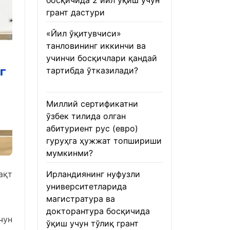
босқичида 2 йил ўқиш учун
грант дастури
22.01.2026
«Йил ўқитувчиси»
танловининг иккинчи ва
учинчи босқичлари қандай
тартибда ўтказилади?
22.01.2026
Миллий сертификатни
ўзбек тилида олган
абитуриент рус (евро)
гуруҳга ҳужжат топшириши
мумкинми?
22.01.2026
ақт
Ирландиянинг нуфузли
университетларида
магистратура ва
докторантура босқичида
чун
ўқиш учун тўлиқ грант