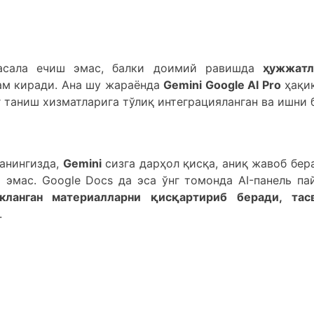
асала ечиш эмас, балки доимий равишда
ҳужжатл
м киради. Ана шу жараёнда
Gemini Google AI Pro
ҳақи
г таниш хизматларига тўлиқ интеграцияланган ва ишни 
анингизда,
Gemini
сизга дарҳол қисқа, аниқ жавоб бер
эмас. Google Docs да эса ўнг томонда АI-панель па
кланган материалларни қисқартириб беради, тас
.