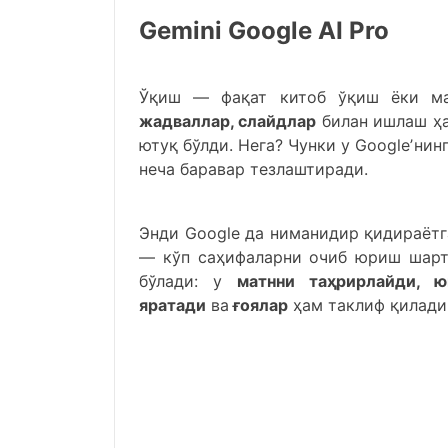
Gemini Google AI Pro
Ўқиш — фақат китоб ўқиш ёки м
жадваллар, слайдлар
билан ишлаш ҳа
ютуқ бўлди. Нега? Чунки у Googleʼнин
неча баравар тезлаштиради.
Энди Google да ниманидир қидираётг
— кўп саҳифаларни очиб юриш шарт 
бўлади: у
матнни таҳрирлайди, ю
яратади
ва
ғоялар
ҳам таклиф қилади