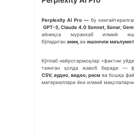
Perplexity АI Pro
Perplexity АI Pro —
бу кенгайтирилга
GPT-5, Claude 4.0 Sonnet, Sonar, Gemi
айниқса мураккаб илмий иш
бўладиган
аниқ
ва
ишончли маълумот
Кўплаб нейротармоқлар «фактни уйд
таянган ҳолда жавоб беради — фа
CSV,
аудио, видео, расм
ва бошқа фай
материаллари ёки илмий мақолаларни