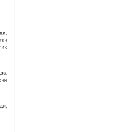
ди,
ан
тик
да.
рни
ди,