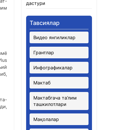
ат-
дастури
21.01.2026
лим
Тавсиялар
Видео янгиликлар
Грантлар
имё
lus
ъий
Инфографикалар
иб,
Мактаб
Мактабгача та’лим
та-
ташкилотлари
ди,
Мақолалар