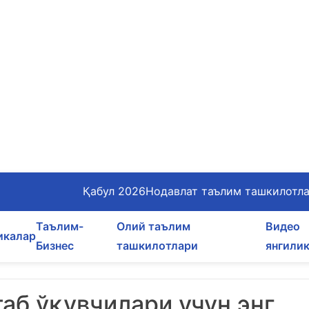
Қабул 2026
Нодавлат таълим ташкилотл
Таълим-
Олий таълим
Видео
икалар
Бизнес
ташкилотлари
янгили
аб ўқувчилари учун энг