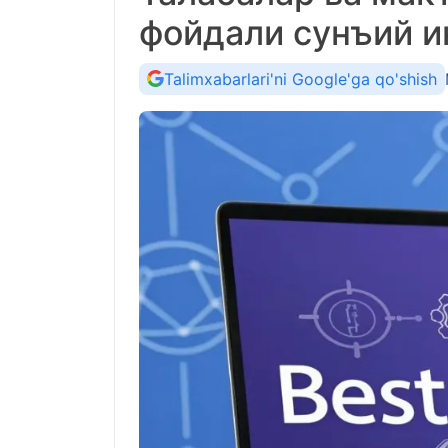
фойдали сунъий и
Talimxabarlari'ni Google'ga qo'shish