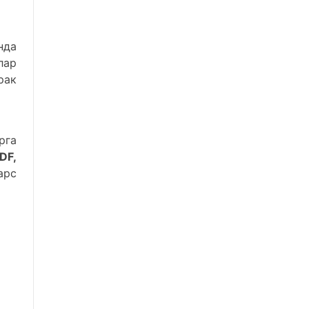
нда
лар
ак
рга
DF,
арс