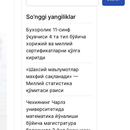
So’nggi yangiliklar
Бухоролик 11-синф
ўқувчиси 4 та тил бўйича
хорижий ва миллий
сертификатларни қўлга
киритди
22.01.2026
«Шахсий маълумотлар
махфий сақланади» —
Миллий статистика
қўмитаси раиси
22.01.2026
Чехиянинг Чарлз
университетида
математика йўналиши
бўйича магистратура