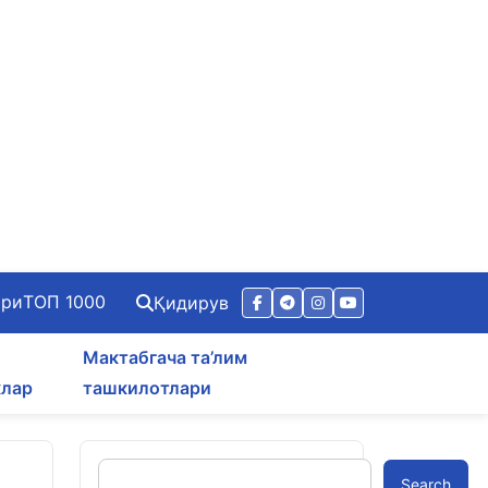
ари
ТОП 1000
Қидирув
Мактабгача та’лим
клар
ташкилотлари
Search