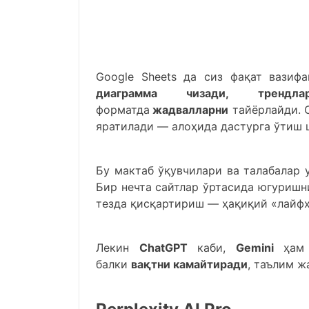
Google Sheets да сиз фақат вази
диаграмма чизади, трендл
форматда
жадвалларни
тайёрлайди. 
яратилади — алоҳида дастурга ўтиш 
Бу мактаб ўқувчилари ва талабалар 
Бир нечта сайтлар ўртасида югуришн
тезда қисқартириш — ҳақиқий «лайфҳ
Лекин
ChatGPT
каби,
Gemini
ҳам ф
балки
вақтни камайтиради
, таълим ж