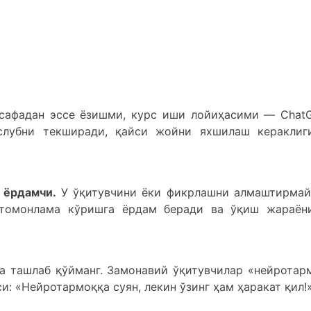
сафадан эссе ёзишми, курс иши лойиҳасими — Chat
слубни текширади, қайси жойни яхшилаш кераклиг
 ёрдамчи.
У ўқитувчини ёки фикрлашни алмаштирмай
 томонлама кўришга ёрдам беради ва ўқиш жараён
а ташлаб қўйманг. Замонавий ўқитувчилар «нейротар
и: «Нейротармоққа суян, лекин ўзинг ҳам ҳаракат қил!