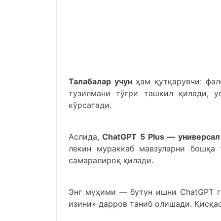
Талабалар учун
ҳам қутқарувчи: фал
тузилмани тўғри ташкил қилади, у
кўрсатади.
Аслида,
ChatGPT 5 Plus — универсал
лекин мураккаб мавзуларни бошқа
самаралироқ қилади.
Энг муҳими — бутун ишни ChatGPT г
изини» дарров таниб олишади. Қисқас