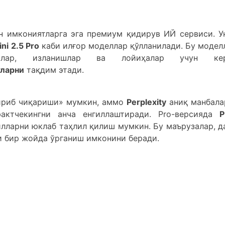
н имкониятларга эга премиум қидирув ИЙ сервиси. У
ni 2.5 Pro
каби илғор моделлар қўлланилади. Бу модел
лар, изланишлар ва лойиҳалар учун кер
ларни
тақдим этади.
ириб чиқариши» мумкин, аммо
Perplexity
аниқ манбала
ктчекингни анча енгиллаштиради. Prо-версияда
P
лларни юклаб таҳлил қилиш мумкин. Бу маърузалар, д
 бир жойда ўрганиш имконини беради.