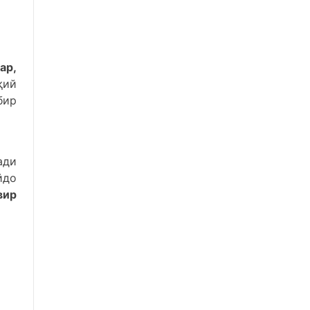
ар,
қий
бир
ади
йдо
вир