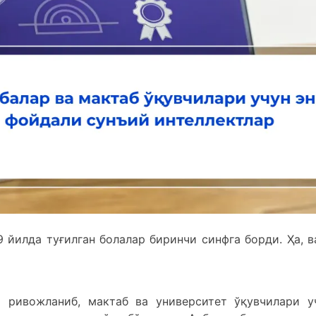
 йилда туғилган болалар биринчи синфга борди. Ҳа, в
м ривожланиб, мактаб ва университет ўқувчилари у