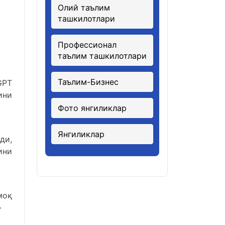
Олий таълим
ташкилотлари
Профессионал
таълим ташкилотлари
Таълим-Бизнес
GPT
ини
Фото янгиликлар
Янгиликлар
ди,
ини
моқ
»