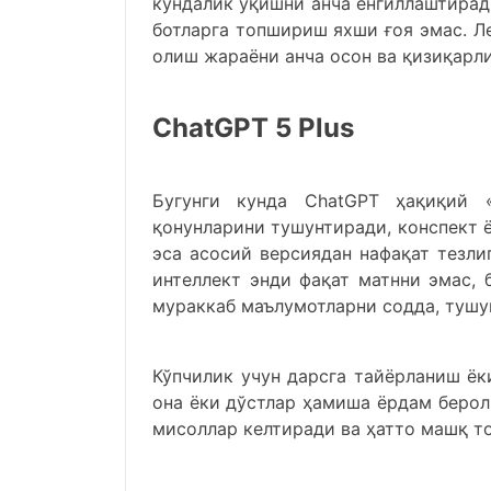
кундалик ўқишни анча енгиллаштиради
ботларга топшириш яхши ғоя эмас. Л
олиш жараёни анча осон ва қизиқарли
ChatGPT 5 Plus
Бугунги кунда ChatGPT ҳақиқий 
қонунларини тушунтиради, конспект ё
эса асосий версиядан нафақат тезли
интеллект энди фақат матнни эмас,
мураккаб маълумотларни содда, тушу
Кўпчилик учун дарсга тайёрланиш ёк
она ёки дўстлар ҳамиша ёрдам берол
мисоллар келтиради ва ҳатто машқ т