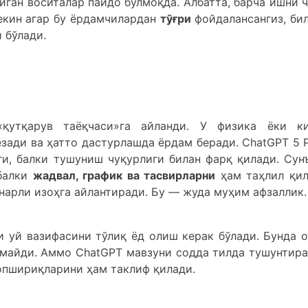
ган воситалар пайдо бўлмоқда. Албатта, барча ишни ч
екин агар бу ёрдамчилардан
тўғри
фойдалансангиз, би
 бўлади.
«қутқарув таёқчаси»га айланди. У физика ёки к
зади ва ҳатто дастурлашда ёрдам беради. ChatGPT 5 P
ги, балки тушуниш чуқурлиги билан фарқ қилади. Сун
 балки
жадвал, график ва тасвирларни
ҳам таҳлил қил
нарли изоҳга айлантиради. Бу — жуда муҳим афзаллик.
и уй вазифасини тўлиқ ёд олиш керак бўлади. Бунда о
майди. Аммо ChatGPT мавзуни содда тилда тушунтира
опшириқларини ҳам таклиф қилади.