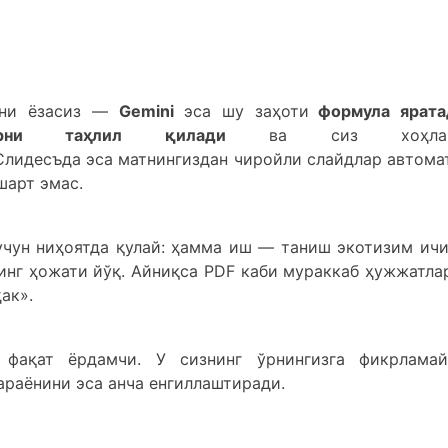
фани ёзасиз —
Gemini
эса шу заҳоти
формула ярата
арни таҳлил қилади
ва сиз хоҳлаг
Слидесъда эса матнингиздан чиройли слайдлар автома
шарт эмас.
учун ниҳоятда қулай: ҳамма иш — таниш экотизим ичи
инг ҳожати йўқ. Айниқса PDF каби мураккаб ҳужжатла
ак».
ақат ёрдамчи. У сизнинг ўрнингизга фикрламай
араёнини эса анча енгиллаштиради.