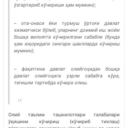
ўзгартириб кўчириши ҳам мумкин);
– ота-онаси ёки турмуш ўртоғи давлат
хизматчиси бўлиб, уларнинг доимий иш жойи
бошқа вилоятга кўчирилгани сабабли (бунда
ҳам юқоридаги сингари шаклларда кўчириш
мумкин);
– фақатгина давлат олийгоҳидан бошқа
давлат олийгоҳига узрли сабабга кўра,
тегишли тартибда кўчира олиш.
Олий таълим ташкилотлари талабалари
ўқишини кўчириш (кўчириб тиклаш)