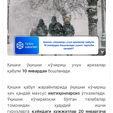
Қишки ўқишни кўчириш учун аризалар
қабули
10 январдан
бошланади.
Қишки қабул жараёнларида ўқишни кўчириш
ҳеч қандай махсус
имтиҳонларсиз
ўтказилади.
Ўқишни кўчирмоқчи бўлган талабалар
томонидан ҳудудий ишчи
гуруҳларга
қуйидаги
ҳужжатлар 20 январгача