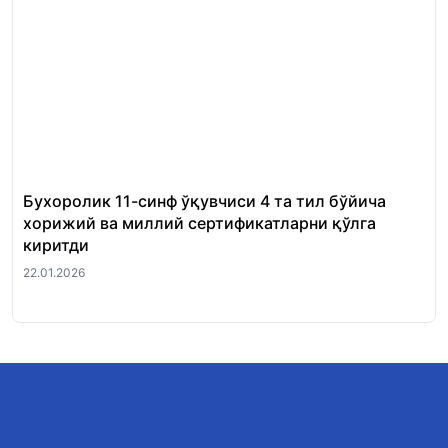
Бухоролик 11-синф ўқувчиси 4 та тил бўйича
«Ш
хорижий ва миллий сертификатларни қўлга
Ми
киритди
22.
22.01.2026