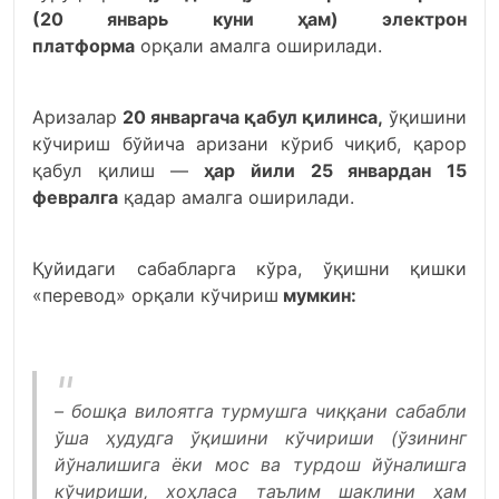
(20 январь куни ҳам) электрон
платформа
орқали амалга оширилади.
Аризалар
20 январгача қабул қилинса,
ўқишини
кўчириш бўйича аризани кўриб чиқиб, қарор
қабул қилиш —
ҳар йили 25 январдан 15
февралга
қадар амалга оширилади.
Қуйидаги сабабларга кўра, ўқишни қишки
«перевод» орқали кўчириш
мумкин:
– бошқа вилоятга турмушга чиққани сабабли
ўша ҳудудга ўқишини кўчириши (ўзининг
йўналишига ёки мос ва турдош йўналишга
кўчириши, хоҳласа таълим шаклини ҳам