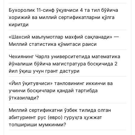
Бухоролик 11-синф ўқувчиси 4 та тил бўйича
хорижий ва миллий сертификатларни қўлга
киритди
22.01.2026
«Шахсий маълумотлар махфий сақланади» —
Миллий статистика қўмитаси раиси
22.01.2026
Чехиянинг Чарлз университетида математика
йўналиши бўйича магистратура босқичида 2
йил ўқиш учун грант дастури
22.01.2026
«Йил ўқитувчиси» танловининг иккинчи ва
учинчи босқичлари қандай тартибда
ўтказилади?
22.01.2026
Миллий сертификатни ўзбек тилида олган
абитуриент рус (евро) гуруҳга ҳужжат
топшириши мумкинми?
22.01.2026