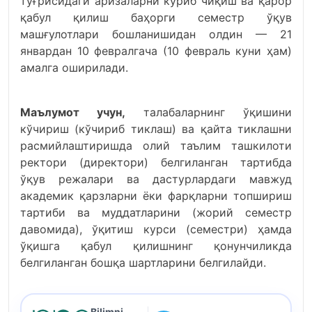
тўғрисидаги аризаларни кўриб чиқиш ва қарор
қабул қилиш баҳорги семестр ўқув
машғулотлари бошланишидан олдин — 21
январдан 10 февралгача (10 февраль куни ҳам)
амалга оширилади.
Маълумот учун,
талабаларнинг ўқишини
кўчириш (кўчириб тиклаш) ва қайта тиклашни
расмийлаштиришда олий таълим ташкилоти
ректори (директори) белгиланган тартибда
ўқув режалари ва дастурлардаги мавжуд
академик қарзларни ёки фарқларни топшириш
тартиби ва муддатларини (жорий семестр
давомида), ўқитиш курси (семестри) ҳамда
ўқишга қабул қилишнинг қонунчиликда
белгиланган бошқа шартларини белгилайди.
Bilimni