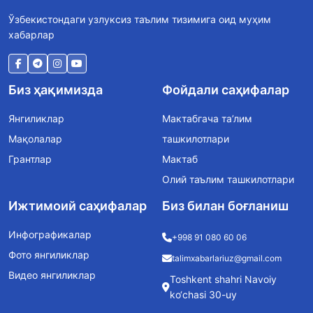
Ўзбекистондаги узлуксиз таълим тизимига оид муҳим
хабарлар
Биз ҳақимизда
Фойдали саҳифалар
Янгиликлар
Мактабгача та’лим
Мақолалар
ташкилотлари
Грантлар
Мактаб
Олий таълим ташкилотлари
Ижтимоий саҳифалар
Биз билан боғланиш
Инфографикалар
+998 91 080 60 06
Фото янгиликлар
talimxabarlariuz@gmail.com
Видео янгиликлар
Toshkent shahri Navoiy
ko‘chasi 30-uy