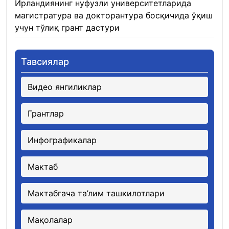
Ирландиянинг нуфузли университетларида
магистратура ва докторантура босқичида ўқиш
учун тўлиқ грант дастури
21.01.2026
Тавсиялар
Видео янгиликлар
Грантлар
Инфографикалар
Мактаб
Мактабгача та’лим ташкилотлари
Мақолалар