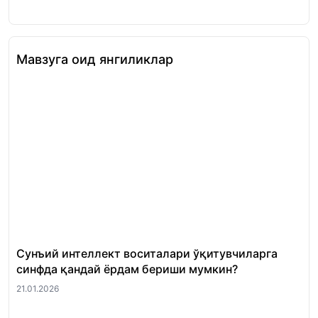
Мавзуга оид янгиликлар
Сунъий интеллект воситалари ўқитувчиларга
Ўқ
синфда қандай ёрдам бериши мумкин?
қа
во
21.01.2026
20.