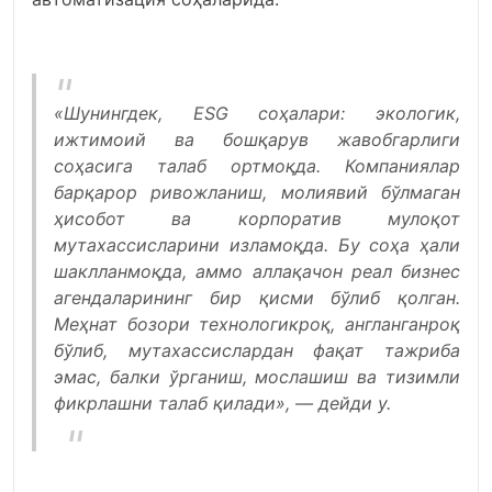
«Шунингдек, ESG соҳалари: экологик,
ижтимоий ва бошқарув жавобгарлиги
соҳасига талаб ортмоқда. Компаниялар
барқарор ривожланиш, молиявий бўлмаган
ҳисобот ва корпоратив мулоқот
мутахассисларини изламоқда. Бу соҳа ҳали
шаклланмоқда, аммо аллақачон реал бизнес
агендаларининг бир қисми бўлиб қолган.
Меҳнат бозори технологикроқ, англанганроқ
бўлиб, мутахассислардан фақат тажриба
эмас, балки ўрганиш, мослашиш ва тизимли
фикрлашни талаб қилади», — дейди у.