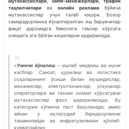
мутахассислари, SММ-менежерлари, трафик
таҳлилчилари
ва
онлайн реклама
бўйича
мутахассислар учун талаб юқори. Бозор
самарадорликка йўналтирилган: иш берувчилар
фақат даромадга бевосита таъсир кўрсата
олишига эга бўлган кишиларни қидирмоқда.
«
Учинчи йўналиш
– ишлаб чиқариш ва ишчи
касблар. Саноат, қурилиш ва логистика
соҳаларининг ўсиши билан муҳандислар,
механиклар, электротехниклар, ускуналар
операторлари ва техник хизмат кўрсатувчи
мутахассислар фаол қидирилмоқда. Бу
категория кўпинча паст баҳоланади, аммо
айнан у иқтисодий барқарорликни
таъминлайди ва инфратузилмани қўллаб-
қувватлайди».