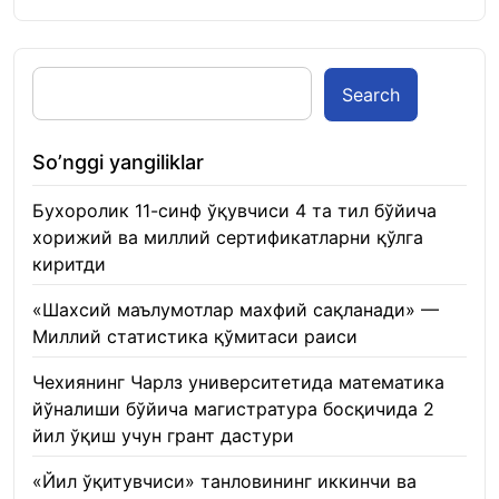
Search
So’nggi yangiliklar
Бухоролик 11-синф ўқувчиси 4 та тил бўйича
хорижий ва миллий сертификатларни қўлга
киритди
22.01.2026
«Шахсий маълумотлар махфий сақланади» —
Миллий статистика қўмитаси раиси
22.01.2026
Чехиянинг Чарлз университетида математика
йўналиши бўйича магистратура босқичида 2
йил ўқиш учун грант дастури
22.01.2026
«Йил ўқитувчиси» танловининг иккинчи ва