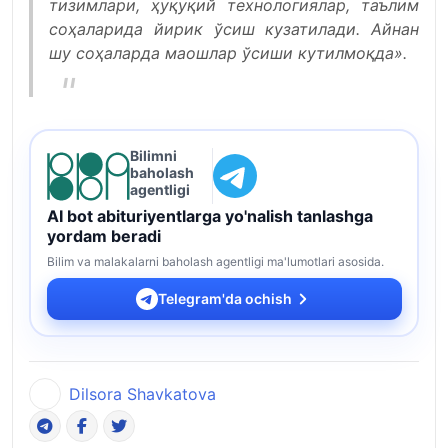
тизимлари, ҳуқуқий технологиялар, таълим
соҳаларида йирик ўсиш кузатилади. Айнан
шу соҳаларда маошлар ўсиши кутилмоқда».
Bilimni
baholash
agentligi
AI bot abituriyentlarga yo'nalish tanlashga
yordam beradi
Bilim va malakalarni baholash agentligi ma'lumotlari asosida.
Telegram'da ochish
Dilsora Shavkatova