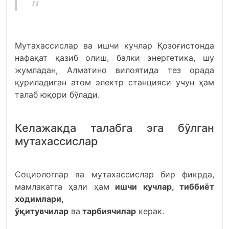
Мутахассислар ва ишчи кучлар Қозоғистонда
нафақат қазиб олиш, балки энергетика, шу
жумладан, Алматино вилоятида тез орада
қуриладиган атом электр станцияси учун ҳам
талаб юқори бўлади.
Келажакда талабга эга бўлган
мутахассислар
Социологлар ва мутахассислар бир фикрда,
мамлакатга ҳали ҳам
ишчи кучлар, тиббиёт
ходимлари,
ўқитувчилар
ва
тарбиячилар
керак.