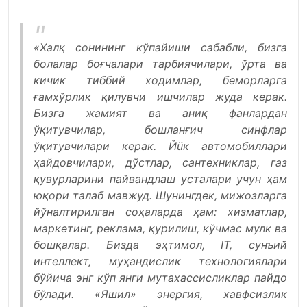
«Халқ сонининг кўпайиши сабабли, бизга
болалар боғчалари тарбиячилари, ўрта ва
кичик тиббий ходимлар, беморларга
ғамхўрлик қилувчи ишчилар жуда керак.
Бизга жамият ва аниқ фанлардан
ўқитувчилар, бошланғич синфлар
ўқитувчилари керак. Йüк автомобиллари
ҳайдовчилари, дўстлар, сантехниклар, газ
қувурларини пайвандлаш усталари учун ҳам
юқори талаб мавжуд. Шунингдек, мижозларга
йўналтирилган соҳаларда ҳам: хизматлар,
маркетинг, реклама, қурилиш, кўчмас мулк ва
бошқалар. Бизда эҳтимол, IТ, сунъий
интеллект, муҳандислик технологиялари
бўйича энг кўп янги мутахассисликлар пайдо
бўлади. «Яшил» энергия, хавфсизлик