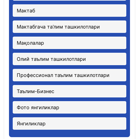
Мактаб
Мактабгача та’лим ташкилотлари
Мақолалар
Олий таълим ташкилотлари
Профессионал таълим ташкилотлари
Таълим-Бизнес
Фото янгиликлар
Янгиликлар