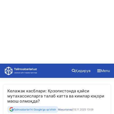
Skip
Қидирув
Menu
to
content
Келажак касблари: Қозоғистонда қайси
мутахассисларга талаб катта ва кимлар юқори
маош олмоқда?
Talimxabarlari'ni Google'ga qo'shish
Мақолалар
|
15.11.2025 13:09