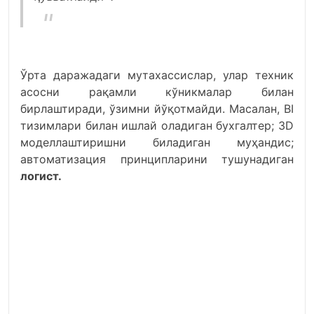
Ўрта даражадаги мутахассислар, улар техник
асосни рақамли кўникмалар билан
бирлаштиради, ўзимни йўқотмайди. Масалан, BI
тизимлари билан ишлай оладиган бухгалтер; 3D
моделлаштиришни биладиган муҳандис;
автоматизация принципларини тушунадиган
логист.