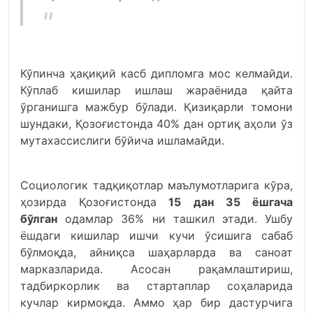
Кўпинча ҳақиқий касб дипломга мос келмайди.
Кўплаб кишилар ишлаш жараёнида қайта
ўрганишга мажбур бўлади. Қизиқарли томони
шундаки, Қозоғистонда 40% дан ортиқ аҳоли ўз
мутахассислиги бўйича ишламайди.
Социологик тадқиқотлар маълумотларига кўра,
ҳозирда Қозоғистонда
15 дан 35 ёшгача
бўлган
одамлар 36% ни ташкил этади. Ушбу
ёшдаги кишилар ишчи кучи ўсишига сабаб
бўлмоқда, айниқса шаҳарларда ва саноат
марказларида. Асосан рақамлаштириш,
тадбиркорлик ва стартаплар соҳаларида
кучлар кирмоқда. Аммо ҳар бир дастурчига