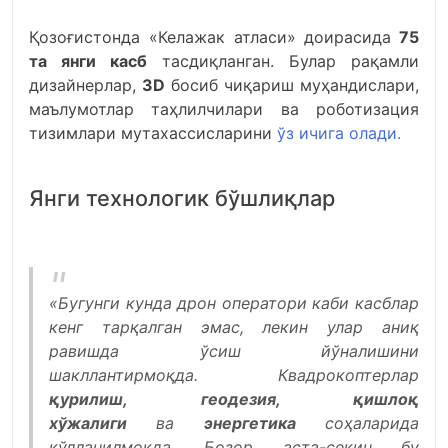
Қозоғистонда «Келажак атласи» доирасида
75
та янги касб
тасдиқланган. Булар рақамли
дизайнерлар,
3D
босиб чиқариш муҳандислари,
маълумотлар таҳлилчилари ва роботизация
тизимлари мутахассисларини
ўз ичига олади.
Янги технологик бўшлиқлар
«Бугунги кунда дрон оператори каби касблар
кенг тарқалган эмас, лекин улар аниқ
равишда ўсиш йўналишини
шакллантирмоқда. Квадрокоптерлар
қурилиш, геодезия, қишлоқ
хўжалиги
ва
энергетика
соҳаларида
қўлланилмоқда. Бозор аста-секин бу