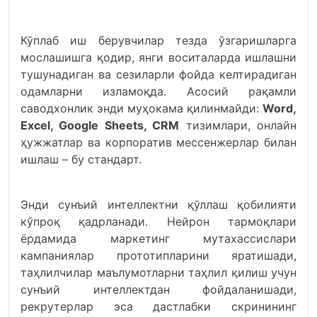
Кўплаб иш берувчилар тезда ўзгаришларга
мослашишга қодир, янги воситаларда ишлашни
тушунадиган ва сезиларли фойда келтирадиган
одамларни изламоқда. Асосий рақамли
саводхонлик энди муҳокама қилинмайди:
Word,
Excel, Google Sheets, CRM
тизимлари, онлайн
ҳужжатлар ва корпоратив мессенжерлар билан
ишлаш – бу стандарт.
Энди сунъий интеллектни қўллаш қобилияти
кўпроқ қадрланади. Нейрон тармоқлари
ёрдамида маркетинг мутахассислари
кампаниялар прототипларини яратишади,
таҳлилчилар маълумотларни таҳлил қилиш учун
сунъий интеллектдан фойдаланишади,
рекрутерлар эса дастлабки скринининг