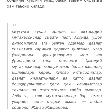
сонининг кўплиги эмас, балки таълим сифатига
ҳам таъсир қилади.
«Бугунги кунда юридик ва иқтисодий
мутахассислар сифати паст. Аслида, ушбу
дипломларга эга бўлган одамлар давлат
хизматига киришга ҳаракат қилганда, улар
ўзларининг функцияларига мос иш
ўринларини топа олмаяпти. Ҳақиқий
мутахассислар маълумотлар билан яхшироқ
ишлашлари керак. Кўплаб иқтисодчилар,
давлат хизматчилари ва ҳатто давлат
бошқарувчилари ҳали ҳам маълумотлар
таҳлили ва статистикага тайёр эмаслар.
Албатта, яхши мутахассислар бор, аммо
уларнинг сони етарли эмас», — дейди
социолог Жанар Жандосова.