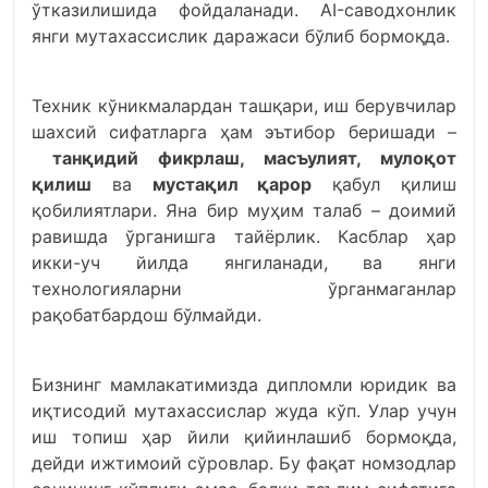
ўтказилишида фойдаланади. АI-саводхонлик
янги мутахассислик даражаси бўлиб бормоқда.
Техник кўникмалардан ташқари, иш берувчилар
шахсий сифатларга ҳам эътибор беришади –
танқидий фикрлаш, масъулият, мулоқот
қилиш
ва
мустақил қарор
қабул қилиш
қобилиятлари. Яна бир муҳим талаб – доимий
равишда ўрганишга тайёрлик. Касблар ҳар
икки-уч йилда янгиланади, ва янги
технологияларни ўрганмаганлар
рақобатбардош бўлмайди.
Бизнинг мамлакатимизда дипломли юридик ва
иқтисодий мутахассислар жуда кўп. Улар учун
иш топиш ҳар йили қийинлашиб бормоқда,
дейди ижтимоий сўровлар. Бу фақат номзодлар