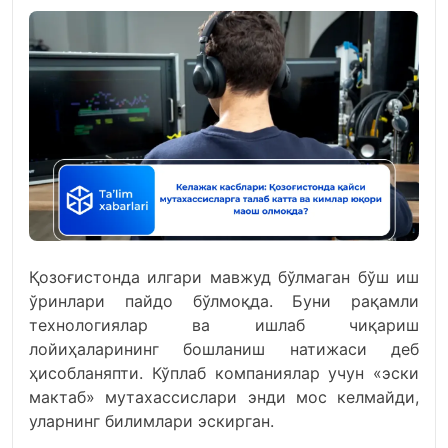
Қозоғистонда илгари мавжуд бўлмаган бўш иш
ўринлари пайдо бўлмоқда. Буни рақамли
технологиялар ва ишлаб чиқариш
лойиҳаларининг бошланиш натижаси деб
ҳисобланяпти. Кўплаб компаниялар учун «эски
мактаб» мутахассислари энди мос келмайди,
уларнинг билимлари эскирган.