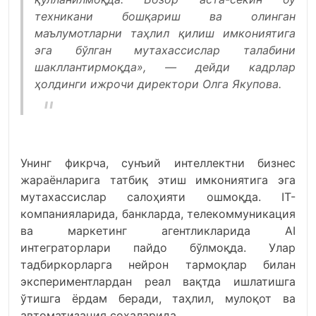
техникани бошқариш ва олинган
маълумотларни таҳлил қилиш имкониятига
эга бўлган мутахассислар талабини
шакллантирмоқда», — дейди кадрлар
ҳолдинги ижрочи директори Олга Якупова.
Унинг фикрча, сунъий интеллектни бизнес
жараёнларига татбиқ этиш имкониятига эга
мутахассислар салоҳияти ошмоқда. IТ-
компанияларида, банкларда, телекоммуникация
ва маркетинг агентликларида АI
интеграторлари пайдо бўлмоқда. Улар
тадбиркорларга нейрон тармоқлар билан
экспериментлардан реал вақтда ишлатишга
ўтишга ёрдам беради, таҳлил, мулоқот ва
автоматизация соҳаларида.