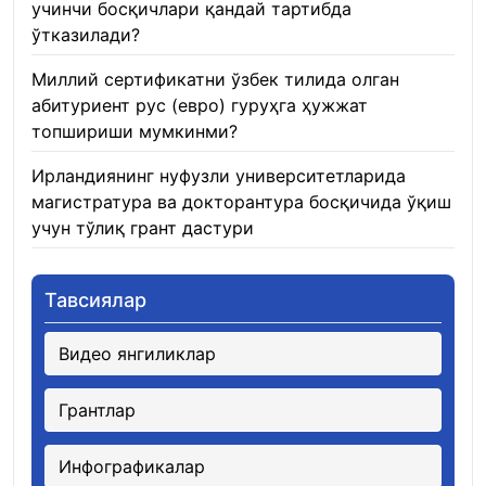
учинчи босқичлари қандай тартибда
ўтказилади?
22.01.2026
Миллий сертификатни ўзбек тилида олган
абитуриент рус (евро) гуруҳга ҳужжат
топшириши мумкинми?
22.01.2026
Ирландиянинг нуфузли университетларида
магистратура ва докторантура босқичида ўқиш
учун тўлиқ грант дастури
21.01.2026
Тавсиялар
Видео янгиликлар
Грантлар
Инфографикалар