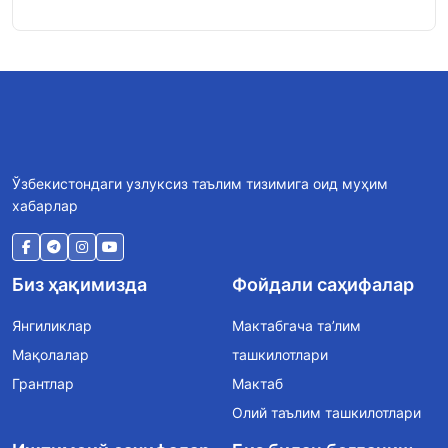
Ўзбекистондаги узлуксиз таълим тизимига оид муҳим
хабарлар
Биз ҳақимизда
Фойдали саҳифалар
Янгиликлар
Мактабгача та’лим
Мақолалар
ташкилотлари
Грантлар
Мактаб
Олий таълим ташкилотлари