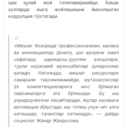
ҳам қулай жой топилавермайди. Баъзи
ҳолларда ишга жойлашишни ёмонлашган
коррупция тўхтатади.
«Меҳнат бозорида профессионализм, малака
ва инновациялар ўрнига, ҳал қилувчи омил
сифатида, қариндош-уруғлик алоқалари,
турли норасмий муносабатлар ҳукмронлик
қилади. Натижада, меҳнат ресурслари
самарали тақсимланмайди, мутахассислар
ўз компетенцияларига мос бўлмаган
лавозимларга эга бўлишади. Бу иш
унумдорлигини пасайтиради, ёшлар ишлашга
мотивация йўқотади, иш топиш учун чет элга
кетишади, талантлар кетмоқда», — дейди
социолог Жанар Жандосова.