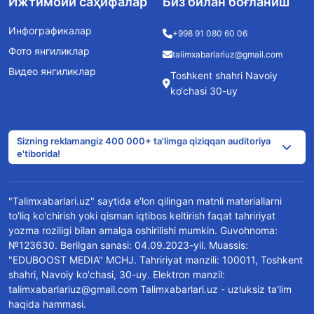
Ижтимоий саҳифалар
Биз билан боғланиш
Инфографикалар
+998 91 080 60 06
Фото янгиликлар
talimxabarlariuz@gmail.com
Видео янгиликлар
Toshkent shahri Navoiy
ko‘chasi 30-uy
Sizning reklamangiz 400 000+ ta'limga qiziqqan auditoriya
e'tiborida!
"Talimxabarlari.uz" saytida e'lon qilingan matnli materiallarni
to'liq ko'chirish yoki qisman iqtibos keltirish faqat tahririyat
yozma roziligi bilan amalga oshirilishi mumkin. Guvohnoma:
№123630. Berilgan sanasi: 04.09.2023-yil. Muassis:
"EDUBOOST MEDIA" MCHJ. Tahririyat manzili: 100011, Toshkent
shahri, Navoiy ko'chasi, 30-uy. Elektron manzil:
talimxabarlariuz@gmail.com Talimxabarlari.uz - uzluksiz ta'lim
haqida hammasi.