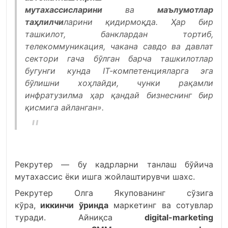
мутахассисларини
ва
маълумотлар
таҳлилчи
ларини қидирмоқда. Ҳар бир
ташкилот, банклардан тортиб,
телекоммуникация, чакана савдо ва давлат
сектори гача бўлган барча ташкилотлар
бугунги кунда IТ-компетенцияларга эга
бўлишни хоҳлайди, чунки рақамли
инфратузилма ҳар қандай бизнеснинг бир
қисмига айланган».
Рекрутер — бу кадрларни танлаш бўйича
мутахассис ёки ишга жойлаштирувчи шахс.
Рекрутер Олга Якупованинг сўзига
кўра,
иккинчи ўринда
маркетинг ва сотувлар
туради. Айниқса
digital-marketing