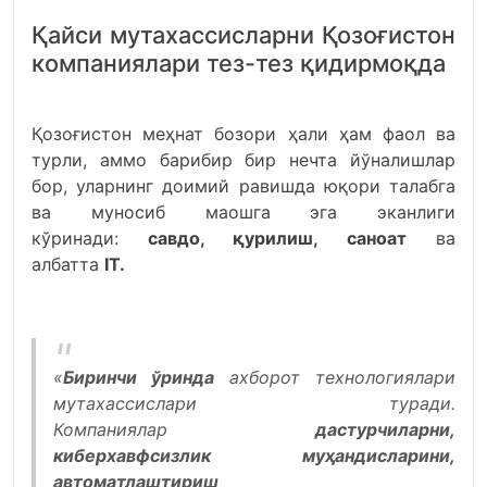
Қайси мутахассисларни Қозоғистон
компаниялари тез-тез қидирмоқда
Қозоғистон меҳнат бозори ҳали ҳам фаол ва
турли, аммо барибир бир нечта йўналишлар
бор, уларнинг доимий равишда юқори талабга
ва муносиб маошга эга эканлиги
кўринади:
савдо, қурилиш,
саноат
ва
албатта
IТ.
«
Биринчи ўринда
ахборот технологиялари
мутахассислари туради.
Компаниялар
дастурчиларни,
киберхавфсизлик муҳандисларини,
автоматлаштириш