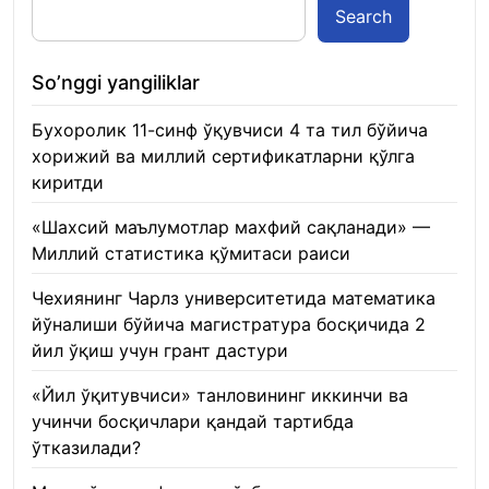
Search
So’nggi yangiliklar
Бухоролик 11-синф ўқувчиси 4 та тил бўйича
хорижий ва миллий сертификатларни қўлга
киритди
22.01.2026
«Шахсий маълумотлар махфий сақланади» —
Миллий статистика қўмитаси раиси
22.01.2026
Чехиянинг Чарлз университетида математика
йўналиши бўйича магистратура босқичида 2
йил ўқиш учун грант дастури
22.01.2026
«Йил ўқитувчиси» танловининг иккинчи ва
учинчи босқичлари қандай тартибда
ўтказилади?
22.01.2026