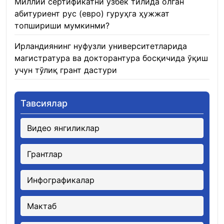
Миллий сертификатни ўзбек тилида олган
абитуриент рус (евро) гуруҳга ҳужжат
топшириши мумкинми?
22.01.2026
Ирландиянинг нуфузли университетларида
магистратура ва докторантура босқичида ўқиш
учун тўлиқ грант дастури
21.01.2026
Тавсиялар
Видео янгиликлар
Грантлар
Инфографикалар
Мактаб