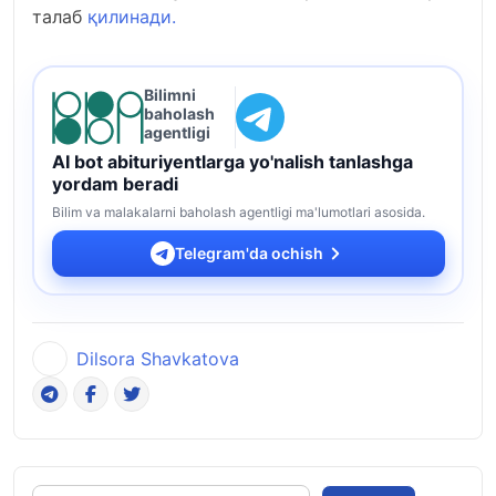
талаб
қилинади.
Bilimni
baholash
agentligi
AI bot abituriyentlarga yo'nalish tanlashga
yordam beradi
Bilim va malakalarni baholash agentligi ma'lumotlari asosida.
Telegram'da ochish
Dilsora Shavkatova