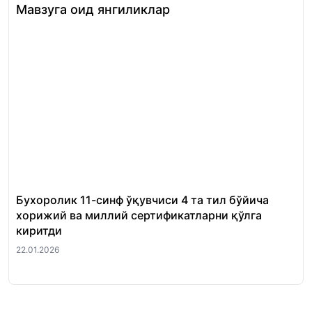
Мавзуга оид янгиликлар
Бухоролик 11-синф ўқувчиси 4 та тил бўйича
«Ш
хорижий ва миллий сертификатларни қўлга
Ми
киритди
22.
22.01.2026