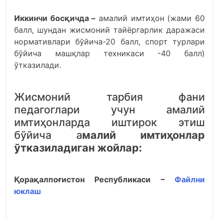
Иккинчи босқичда –
амалий имтиҳон (жами 60
балл, шундан жисмоний тайёргарлик даражаси
нормативлари бўйича-20 балл, спорт турлари
бўйича машқлар техникаси -40 балл)
ўтказилади.
Жисмоний тарбия фани
педагоглари учун амалий
имтиҳонларда иштирок этиш
бўйича а
малий имтиҳонлар
ўтказиладиган жойлар:
Қорақалпоғистон Республикаси –
Файлни
юклаш