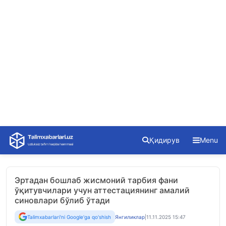
Skip
Қидирув
Menu
to
content
Эртадан бошлаб жисмоний тарбия фани
ўқитувчилари учун аттестациянинг амалий
синовлари бўлиб ўтади
Talimxabarlari'ni Google'ga qo'shish
Янгиликлар
|
11.11.2025 15:47