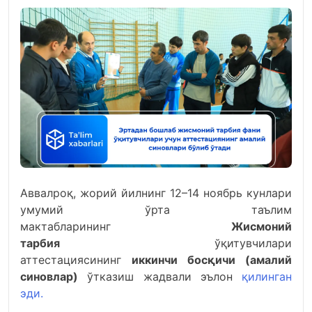
Аввалроқ, жорий йилнинг 12–14 ноябрь кунлари
умумий ўрта таълим
мактабларининг
Жисмоний
тарбия
ўқитувчилари
аттестациясининг
иккинчи босқичи (амалий
синовлар)
ўтказиш жадвали эълон
қилинган
эди.