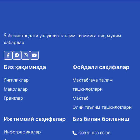
Ўзбекистондаги узлуксиз таълим тизимига оид муҳим
хабарлар
Биз ҳақимизда
Фойдали саҳифалар
Янгиликлар
Мактабгача та’лим
Мақолалар
ташкилотлари
Грантлар
Мактаб
Олий таълим ташкилотлари
Ижтимоий саҳифалар
Биз билан боғланиш
Инфографикалар
+998 91 080 60 06