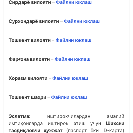
Сирдарё вилояти –
Файлни юклаш
Сурхондарё вилояти –
Файлни юклаш
Тошкент вилояти –
Файлни юклаш
Фарғона вилояти –
Файлни юклаш
Хоразм вилояти –
Файлни юклаш
Тошкент шаҳри –
Файлни юклаш
Эслатма:
иштирокчилардан амалий
имтиҳонларда иштирок этиш учун
Шахсни
тасдиқловчи ҳужжат
(паспорт ёки ID-карта)