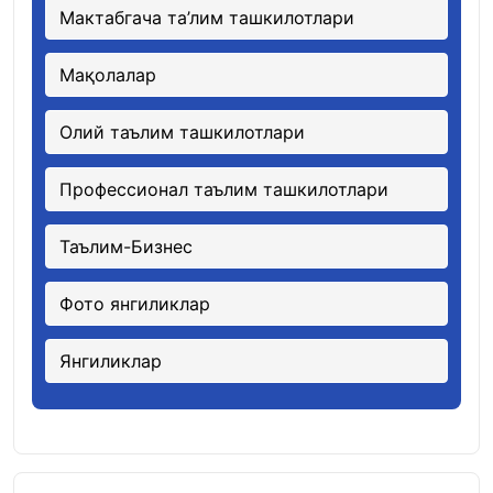
Мактабгача та’лим ташкилотлари
Мақолалар
Олий таълим ташкилотлари
Профессионал таълим ташкилотлари
Таълим-Бизнес
Фото янгиликлар
Янгиликлар