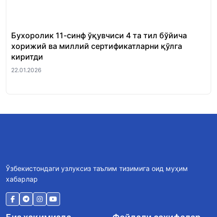
Бухоролик 11-синф ўқувчиси 4 та тил бўйича
«Ш
хорижий ва миллий сертификатларни қўлга
Ми
киритди
22.
22.01.2026
Ўзбекистондаги узлуксиз таълим тизимига оид муҳим
хабарлар