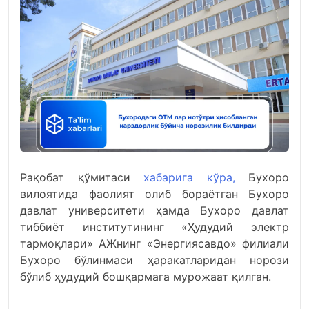
Рақобат қўмитаси
хабарига кўра,
Бухоро
вилоятида фаолият олиб бораётган Бухоро
давлат университети ҳамда Бухоро давлат
тиббиёт институтининг «Ҳудудий электр
тармоқлари» АЖнинг «Энергиясавдо» филиали
Бухоро бўлинмаси ҳаракатларидан норози
бўлиб ҳудудий бошқармага мурожаат қилган.