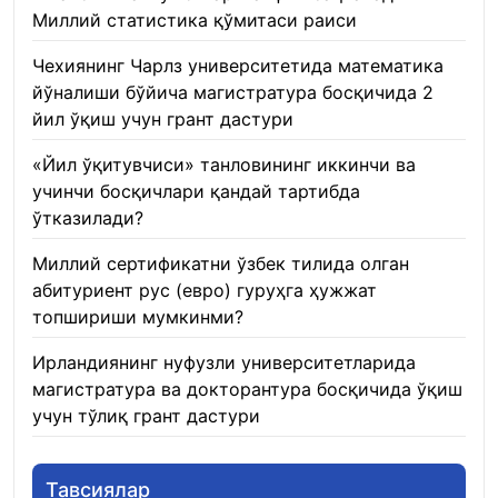
Миллий статистика қўмитаси раиси
22.01.2026
Чехиянинг Чарлз университетида математика
йўналиши бўйича магистратура босқичида 2
йил ўқиш учун грант дастури
22.01.2026
«Йил ўқитувчиси» танловининг иккинчи ва
учинчи босқичлари қандай тартибда
ўтказилади?
22.01.2026
Миллий сертификатни ўзбек тилида олган
абитуриент рус (евро) гуруҳга ҳужжат
топшириши мумкинми?
22.01.2026
Ирландиянинг нуфузли университетларида
магистратура ва докторантура босқичида ўқиш
учун тўлиқ грант дастури
21.01.2026
Тавсиялар