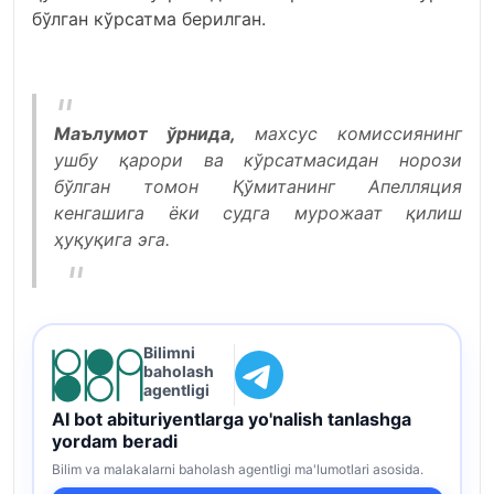
бўлган кўрсатма берилган.
Маълумот ўрнида,
махсус комиссиянинг
ушбу қарори ва кўрсатмасидан норози
бўлган томон Қўмитанинг Апелляция
кенгашига ёки судга мурожаат қилиш
ҳуқуқига эга.
Bilimni
baholash
agentligi
AI bot abituriyentlarga yo'nalish tanlashga
yordam beradi
Bilim va malakalarni baholash agentligi ma'lumotlari asosida.