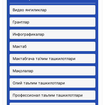
Видео янгиликлар
Грантлар
Инфографикалар
Мактаб
Мактабгача та’лим ташкилотлари
Мақолалар
Олий таълим ташкилотлари
Профессионал таълим ташкилотлари