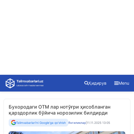
Skip
Қидирув
Menu
to
content
Бухородаги ОТМ лар нотўғри ҳисобланган
қарздорлик бўйича норозилик билдирди
Talimxabarlari'ni Google'ga qo'shish
Янгиликлар
|
11.11.2025 13:05