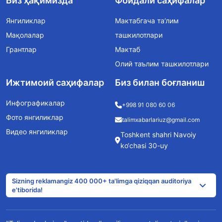
Биз ҳақимизда
Фойдали саҳифалар
Янгиликлар
Мактабгача та’лим
Мақолалар
ташкилотлари
Грантлар
Мактаб
Олий таълим ташкилотлари
Ижтимоий саҳифалар
Биз билан боғланиш
Инфографикалар
+998 91 080 60 06
Фото янгиликлар
talimxabarlariuz@gmail.com
Видео янгиликлар
Toshkent shahri Navoiy
ko‘chasi 30-uy
Sizning reklamangiz 400 000+ ta'limga qiziqqan auditoriya
e'tiborida!