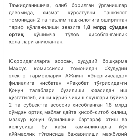
Таъкидланишича, олиб борилган ўрганишлар
давомида, хизмат кўрсатувчи ташкилот
томонидан 2 та таълим ташкилотига оширилган
тариф қўлланилиши эвазига
1,8 млрд сўмдан
ортиқ
қўшимча тўлов ҳисобланганлик
ҳолатлари аниқланган.
Юқоридагиларга асосан, ҳудудий бошқарма
Махсус комиссияси томонидан «Ҳудудий
электр тармоқлари» АЖнинг «Энергиясавдо»
филиалига нисбатан «Рақобат тўғрисида»ги
Қонун талаблари бузилиши юзасидан иш
қўзғатилиб, ишни кўриб чиқиш якунлари бўйича
2 та субъектга асоссиз ҳисобланган 1,8 млрд
сўмдан ортиқ маблағ қайта ҳисоб-китоб қилиш,
мазкур қонун бузилишни бартараф этиш ва
келгусида бу каби камчиликларга йўл
қўймаслик тўғрисида бажарилиши мажбурий