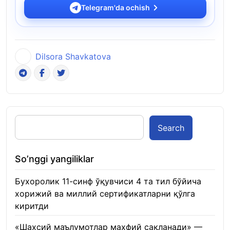
Telegram'da ochish
Dilsora Shavkatova
Search
So’nggi yangiliklar
Бухоролик 11-синф ўқувчиси 4 та тил бўйича
хорижий ва миллий сертификатларни қўлга
киритди
22.01.2026
«Шахсий маълумотлар махфий сақланади» —