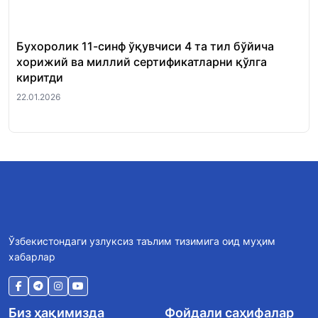
Бухоролик 11-синф ўқувчиси 4 та тил бўйича
«Ш
хорижий ва миллий сертификатларни қўлга
Ми
киритди
22.
22.01.2026
Ўзбекистондаги узлуксиз таълим тизимига оид муҳим
хабарлар
Биз ҳақимизда
Фойдали саҳифалар