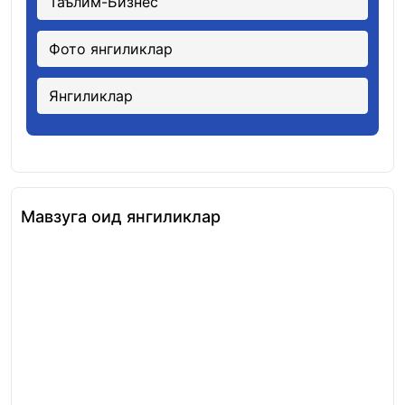
Таълим-Бизнес
Фото янгиликлар
Янгиликлар
Мавзуга оид янгиликлар