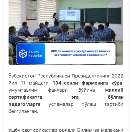
Ўзбекистон Республикаси Президентининг 2022
йил 11 майдаги
134-сонли фармонига кўра
,
умумтаълим фанлари бўйича
миллий
сертификатга эга бўлган
педагогларга
устамалар тўлаш тартиби
белгиланган.
Ушбу сертификатлар орқали Билим ва малакани