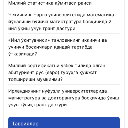
Миллий статистика қўмитаси раиси
22.01.2026
Чехиянинг Чарлз университетида математика
йўналиши бўйича магистратура босқичида 2
йил ўқиш учун грант дастури
22.01.2026
«Йил ўқитувчиси» танловининг иккинчи ва
учинчи босқичлари қандай тартибда
ўтказилади?
22.01.2026
Миллий сертификатни ўзбек тилида олган
абитуриент рус (евро) гуруҳга ҳужжат
топшириши мумкинми?
22.01.2026
Ирландиянинг нуфузли университетларида
магистратура ва докторантура босқичида ўқиш
учун тўлиқ грант дастури
21.01.2026
Тавсиялар