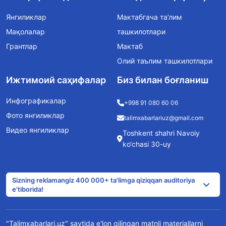
Янгиликлар
Мактабгача та’лим
Мақолалар
ташкилотлари
Грантлар
Мактаб
Олий таълим ташкилотлари
Ижтимоий саҳифалар
Биз билан боғланиш
Инфографикалар
+998 91 080 60 06
Фото янгиликлар
talimxabarlariuz@gmail.com
Видео янгиликлар
Toshkent shahri Navoiy
ko‘chasi 30-uy
Sizning reklamangiz 400 000+ ta'limga qiziqqan auditoriya
e'tiborida!
"Talimxabarlari.uz" saytida e'lon qilingan matnli materiallarni