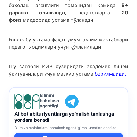
баҳолаш агентлиги томонидан камида
B+
даража олинганда,
педагогларга
20
фоиз
миқдорида устама тўланади.
Бироқ бу устама фақат умумтаълим мактаблари
педагог ходимлари учун қўлланилади.
Шу сабабли ИИВ ҳузиридаги академик лицей
ўқитувчилари учун мазкур устама
берилмайди
.
Bilimni
baholash
agentligi
AI bot abituriyentlarga yo'nalish tanlashga
yordam beradi
Bilim va malakalarni baholash agentligi ma'lumotlari asosida.