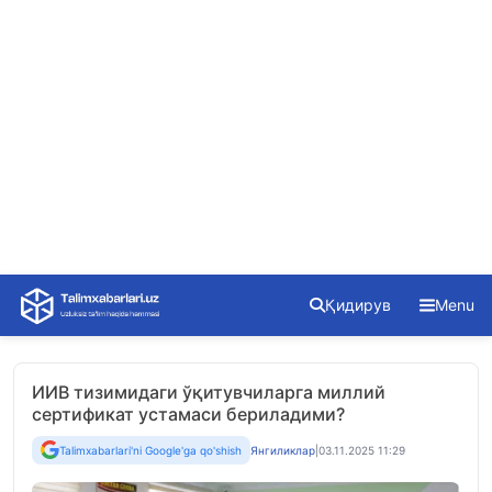
Skip
Қидирув
Menu
to
content
ИИВ тизимидаги ўқитувчиларга миллий
сертификат устамаси бериладими?
Talimxabarlari'ni Google'ga qo'shish
Янгиликлар
|
03.11.2025 11:29