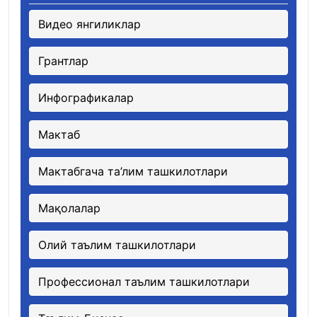
Видео янгиликлар
Грантлар
Инфографикалар
Мактаб
Мактабгача та’лим ташкилотлари
Мақолалар
Олий таълим ташкилотлари
Профессионал таълим ташкилотлари