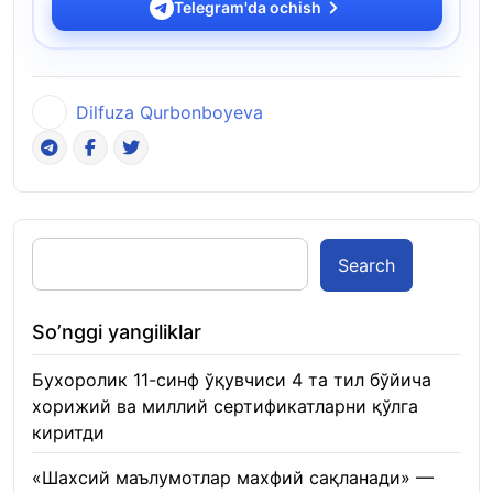
Telegram'da ochish
Dilfuza Qurbonboyeva
Search
So’nggi yangiliklar
Бухоролик 11-синф ўқувчиси 4 та тил бўйича
хорижий ва миллий сертификатларни қўлга
киритди
22.01.2026
«Шахсий маълумотлар махфий сақланади» —