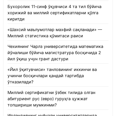
Бухоролик 11-синф ўқувчиси 4 та тил бўйича
хорижий ва миллий сертификатларни қўлга
киритди
22.01.2026
«Шахсий маълумотлар махфий сақланади» —
Миллий статистика қўмитаси раиси
22.01.2026
Чехиянинг Чарлз университетида математика
йўналиши бўйича магистратура босқичида 2
йил ўқиш учун грант дастури
22.01.2026
«Йил ўқитувчиси» танловининг иккинчи ва
учинчи босқичлари қандай тартибда
ўтказилади?
22.01.2026
Миллий сертификатни ўзбек тилида олган
абитуриент рус (евро) гуруҳга ҳужжат
топшириши мумкинми?
22.01.2026
Ирландиянинг нуфузли университетларида