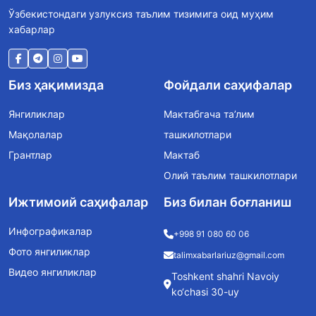
Ўзбекистондаги узлуксиз таълим тизимига оид муҳим
хабарлар
Биз ҳақимизда
Фойдали саҳифалар
Янгиликлар
Мактабгача та’лим
Мақолалар
ташкилотлари
Грантлар
Мактаб
Олий таълим ташкилотлари
Ижтимоий саҳифалар
Биз билан боғланиш
Инфографикалар
+998 91 080 60 06
Фото янгиликлар
talimxabarlariuz@gmail.com
Видео янгиликлар
Toshkent shahri Navoiy
ko‘chasi 30-uy