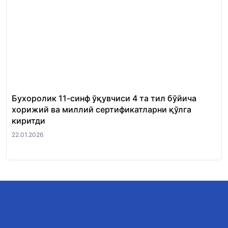
Бухоролик 11-синф ўқувчиси 4 та тил бўйича
«Ш
хорижий ва миллий сертификатларни қўлга
Ми
киритди
22.
22.01.2026