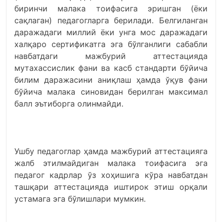
биринчи малака тоифасига эришган (ёки
сақлаган) педагогларга берилади. Белгиланган
даражадаги миллий ёки унга мос даражадаги
халқаро сертификатга эга бўлганлиги сабабли
навбатдаги мажбурий аттестацияда
мутахассислик фани ва касб стандарти бўйича
билим даражасини аниқлаш ҳамда ўқув фани
бўйича малака синовидан берилган максимал
балл эътиборга олинмайди.
Ушбу педагоглар ҳамда мажбурий аттестацияга
жалб этилмайдиган малака тоифасига эга
педагог кадрлар ўз хоҳишига кўра навбатдан
ташқари аттестацияда иштирок этиш орқали
устамага эга бўлишлари мумкин.