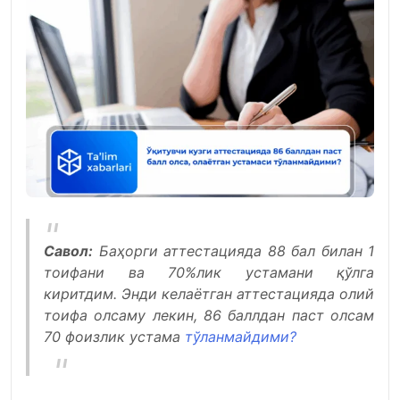
Савол:
Баҳорги аттестацияда 88 бал билан 1
тоифани ва 70%лик устамани қўлга
киритдим. Энди келаётган аттестацияда олий
тоифа олсаму лекин, 86 баллдан паст олсам
70 фоизлик устама
тўланмайдими?