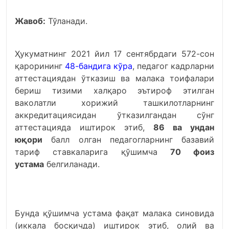
Жавоб:
Тўланади.
Ҳукуматнинг 2021 йил 17 сентябрдаги 572-сон
қарорининг
48-бандига кўра
, педагог кадрларни
аттестациядан ўтказиш ва малака тоифалари
бериш тизими халқаро эътироф этилган
ваколатли хорижий ташкилотларнинг
аккредитациясидан ўтказилгандан сўнг
аттестацияда иштирок этиб,
86 ва ундан
юқори
балл олган педагогларнинг базавий
тариф ставкаларига қўшимча
70 фоиз
устама
белгиланади.
Бунда қўшимча устама фақат малака синовида
(иккала босқичда) иштирок этиб, олий ва