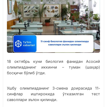
18 октябрь куни биология фанидан Асосий
олимпиаданинг иккинчи – туман (шаҳар)
босқичи бўлиб ўтди.
Ушбу олимпиаданинг 3-смена доирасида 11-
синфлар иштирокида ўтказилган тест
саволлари эълон қилинди.