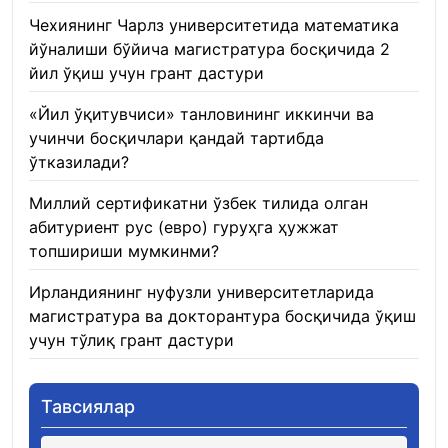
Чехиянинг Чарлз университетида математика
йўналиши бўйича магистратура босқичида 2
йил ўқиш учун грант дастури
22.01.2026
«Йил ўқитувчиси» танловининг иккинчи ва
учинчи босқичлари қандай тартибда
ўтказилади?
22.01.2026
Миллий сертификатни ўзбек тилида олган
абитуриент рус (евро) гуруҳга ҳужжат
топшириши мумкинми?
22.01.2026
Ирландиянинг нуфузли университетларида
магистратура ва докторантура босқичида ўқиш
учун тўлиқ грант дастури
21.01.2026
Тавсиялар