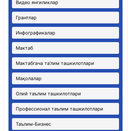
Видео янгиликлар
Грантлар
Инфографикалар
Мактаб
Мактабгача та’лим ташкилотлари
Мақолалар
Олий таълим ташкилотлари
Профессионал таълим ташкилотлари
Таълим-Бизнес