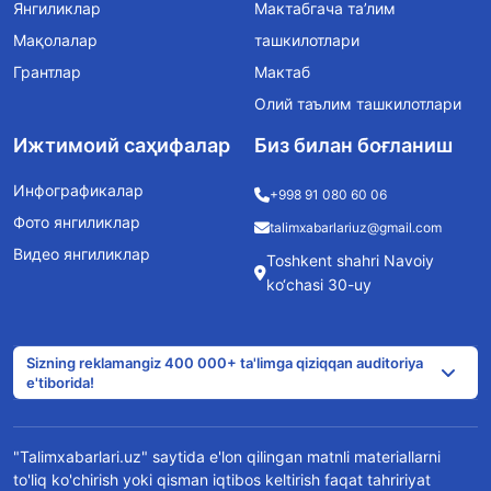
Янгиликлар
Мактабгача та’лим
Мақолалар
ташкилотлари
Грантлар
Мактаб
Олий таълим ташкилотлари
Ижтимоий саҳифалар
Биз билан боғланиш
Инфографикалар
+998 91 080 60 06
Фото янгиликлар
talimxabarlariuz@gmail.com
Видео янгиликлар
Toshkent shahri Navoiy
ko‘chasi 30-uy
Sizning reklamangiz 400 000+ ta'limga qiziqqan auditoriya
e'tiborida!
"Talimxabarlari.uz" saytida e'lon qilingan matnli materiallarni
to'liq ko'chirish yoki qisman iqtibos keltirish faqat tahririyat