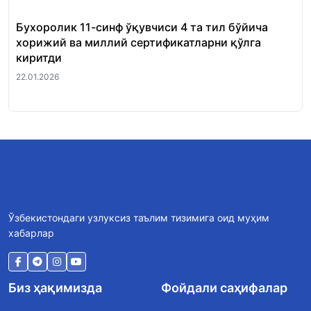
Бухоролик 11-синф ўқувчиси 4 та тил бўйича
«Ш
хорижий ва миллий сертификатларни қўлга
Ми
киритди
22.
22.01.2026
Ўзбекистондаги узлуксиз таълим тизимига оид муҳим
хабарлар
Биз ҳақимизда
Фойдали саҳифалар