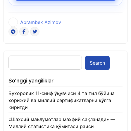
Abrambek Azimov
Search
So’nggi yangiliklar
Бухоролик 11-синф ўқувчиси 4 та тил бўйича
хорижий ва миллий сертификатларни қўлга
киритди
22.01.2026
«Шахсий маълумотлар махфий сақланади» —
Миллий статистика қўмитаси раиси
22.01.2026