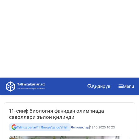
Skip
Қидирув
Menu
to
content
11-синф биология фанидан олимпиада
саволлари эълон қилинди
Talimxabarlari'ni Google'ga qo'shish
Янгиликлар
|
19.10.2025 10:23