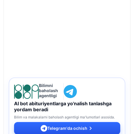
Bilimni
baholash
agentligi
AI bot abituriyentlarga yo'nalish tanlashga
yordam beradi
Bilim va malakalarni baholash agentligi ma'lumotlari asosida.
Telegram'da ochish