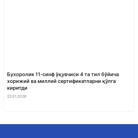
Бухоролик 11-синф ўқувчиси 4 та тил бўйича
«Ш
хорижий ва миллий сертификатларни қўлга
Ми
киритди
22.
22.01.2026