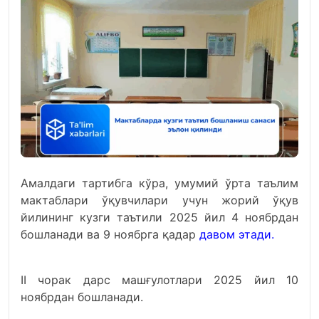
Амалдаги тартибга кўра, умумий ўрта таълим
мактаблари ўқувчилари учун жорий ўқув
йилининг кузги таътили 2025 йил 4 ноябрдан
бошланади ва 9 ноябрга қадар
давом этади
.
II чорак дарс машғулотлари 2025 йил 10
ноябрдан бошланади.