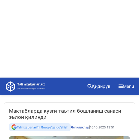
Skip
Қидирув
Menu
to
content
Мактабларда кузги таътил бошланиш санаси
эълон қилинди
Talimxabarlari'ni Google'ga qo'shish
Янгиликлар
|
16.10.2025 13:51