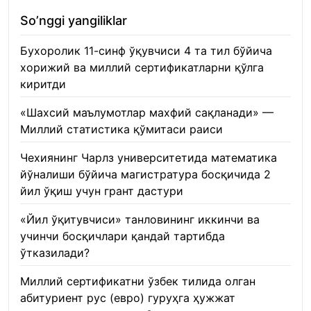
So’nggi yangiliklar
Бухоролик 11-синф ўқувчиси 4 та тил бўйича
хорижий ва миллий сертификатларни қўлга
киритди
22.01.2026
«Шахсий маълумотлар махфий сақланади» —
Миллий статистика қўмитаси раиси
22.01.2026
Чехиянинг Чарлз университетида математика
йўналиши бўйича магистратура босқичида 2
йил ўқиш учун грант дастури
22.01.2026
«Йил ўқитувчиси» танловининг иккинчи ва
учинчи босқичлари қандай тартибда
ўтказилади?
22.01.2026
Миллий сертификатни ўзбек тилида олган
абитуриент рус (евро) гуруҳга ҳужжат