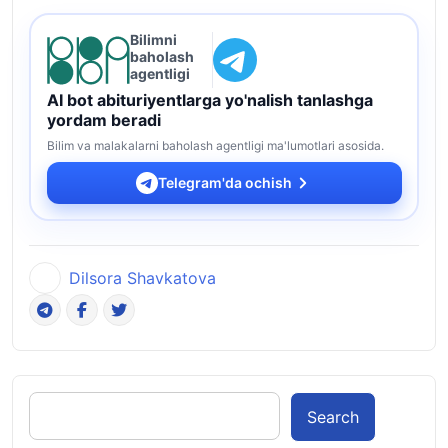
Bilimni
baholash
agentligi
AI bot abituriyentlarga yo'nalish tanlashga
yordam beradi
Bilim va malakalarni baholash agentligi ma'lumotlari asosida.
Telegram'da ochish
Dilsora Shavkatova
Search