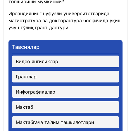
топшириши мумкинми?
22.01.2026
Ирландиянинг нуфузли университетларида
магистратура ва докторантура босқичида ўқиш
учун тўлиқ грант дастури
21.01.2026
Тавсиялар
Видео янгиликлар
Грантлар
Инфографикалар
Мактаб
Мактабгача та’лим ташкилотлари