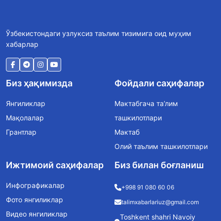
Ўзбекистондаги узлуксиз таълим тизимига оид муҳим
хабарлар
Биз ҳақимизда
Фойдали саҳифалар
Янгиликлар
Мактабгача та’лим
Мақолалар
ташкилотлари
Грантлар
Мактаб
Олий таълим ташкилотлари
Ижтимоий саҳифалар
Биз билан боғланиш
Инфографикалар
+998 91 080 60 06
Фото янгиликлар
talimxabarlariuz@gmail.com
Видео янгиликлар
Toshkent shahri Navoiy