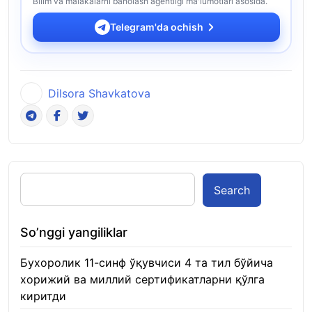
Bilim va malakalarni baholash agentligi ma'lumotlari asosida.
Telegram'da ochish
Dilsora Shavkatova
Search
So’nggi yangiliklar
Бухоролик 11-синф ўқувчиси 4 та тил бўйича
хорижий ва миллий сертификатларни қўлга
киритди
22.01.2026