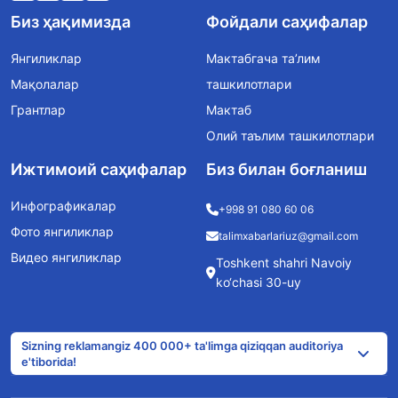
Биз ҳақимизда
Фойдали саҳифалар
Янгиликлар
Мактабгача та’лим
Мақолалар
ташкилотлари
Грантлар
Мактаб
Олий таълим ташкилотлари
Ижтимоий саҳифалар
Биз билан боғланиш
Инфографикалар
+998 91 080 60 06
Фото янгиликлар
talimxabarlariuz@gmail.com
Видео янгиликлар
Toshkent shahri Navoiy
ko‘chasi 30-uy
Sizning reklamangiz 400 000+ ta'limga qiziqqan auditoriya
e'tiborida!