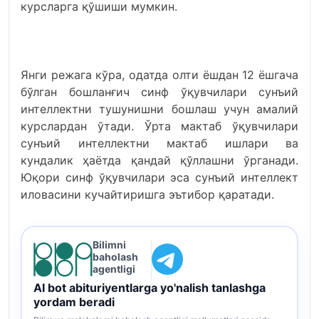
курсларга қўшиши мумкин.
Янги режага кўра, одатда олти ёшдан 12 ёшгача
бўлган бошланғич синф ўқувчилари сунъий
интеллектни тушунишни бошлаш учун амалий
курслардан ўтади. Ўрта мактаб ўқувчилари
сунъий интеллектни мактаб ишлари ва
кундалик ҳаётда қандай қўллашни ўрганади.
Юқори синф ўқувчилари эса сунъий интеллект
иловасини кучайтиришга эътибор қаратади.
Bilimni
baholash
agentligi
AI bot abituriyentlarga yo'nalish tanlashga
yordam beradi