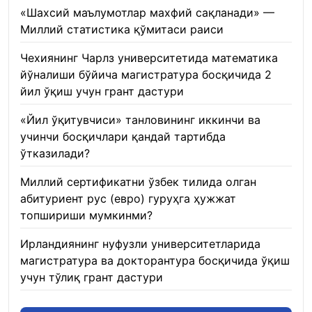
«Шахсий маълумотлар махфий сақланади» —
Миллий статистика қўмитаси раиси
22.01.2026
Чехиянинг Чарлз университетида математика
йўналиши бўйича магистратура босқичида 2
йил ўқиш учун грант дастури
22.01.2026
«Йил ўқитувчиси» танловининг иккинчи ва
учинчи босқичлари қандай тартибда
ўтказилади?
22.01.2026
Миллий сертификатни ўзбек тилида олган
абитуриент рус (евро) гуруҳга ҳужжат
топшириши мумкинми?
22.01.2026
Ирландиянинг нуфузли университетларида
магистратура ва докторантура босқичида ўқиш
учун тўлиқ грант дастури
21.01.2026