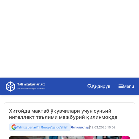
Skip
Қидирув
Menu
to
content
Хитойда мактаб ўқувчилари учун сунъий
интеллект таълими мажбурий қилинмоқда
Talimxabarlari'ni Google'ga qo'shish
Янгиликлар
|
12.03.2025 10:02