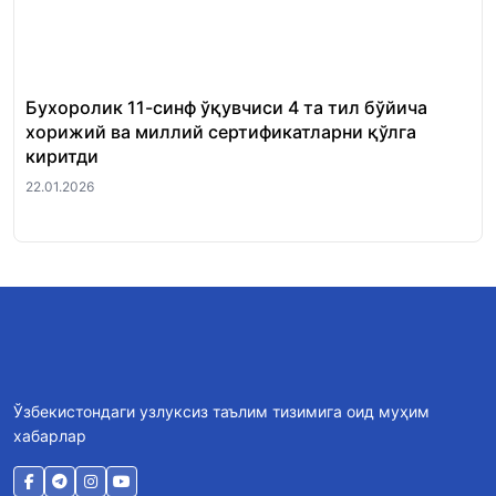
Бухоролик 11-синф ўқувчиси 4 та тил бўйича
«Ш
хорижий ва миллий сертификатларни қўлга
Ми
киритди
22.
22.01.2026
Ўзбекистондаги узлуксиз таълим тизимига оид муҳим
хабарлар