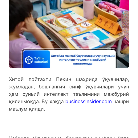
Хитой пойтахти Пекин шаҳрида ўқувчилар,
жумладан, бошланғич синф ўқувчилари учун
ҳам сунъий интеллект таълимини мажбурий
қилинмоқда. Бу ҳақда
businessinsider.com
нашри
маълум қилди.