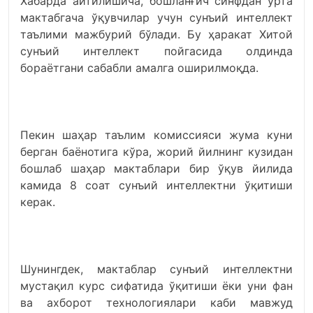
Хабарда айтилишича, бошланғич синфдан ўрта
мактабгача ўқувчилар учун сунъий интеллект
таълими мажбурий бўлади. Бу ҳаракат Хитой
сунъий интеллект пойгасида олдинда
бораётгани сабабли амалга оширилмоқда.
Пекин шаҳар таълим комиссияси жума куни
берган баёнотига кўра, жорий йилнинг кузидан
бошлаб шаҳар мактаблари бир ўқув йилида
камида 8 соат сунъий интеллектни ўқитиши
керак.
Шунингдек, мактаблар сунъий интеллектни
мустақил курс сифатида ўқитиши ёки уни фан
ва ахборот технологиялари каби мавжуд