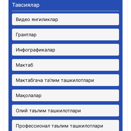
Тавсиялар
Видео янгиликлар
Грантлар
Инфографикалар
Мактаб
Мактабгача та’лим ташкилотлари
Мақолалар
Олий таълим ташкилотлари
Профессионал таълим ташкилотлари