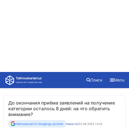
Skip
Поиск
Menu
to
content
До окончания приёма заявлений на получение
категории осталось 8 дней: на что обратить
внимание?
Talimxabarlari'ni Google'ga qo'shish
Новости
|
22.09.2025 13:22