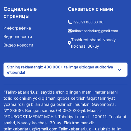
Социальные
Связаться с нами
страницы
+998 91 080 60 06
Инфографика
talimxabarlariuz@gmail.com
Видеоновости
Toshkent shahri Navoiy
Видео новости
ko‘chasi 30-uy
Sizning reklamangiz 400 000+ ta'limga qiziqqan auditoriya
e'tiborida!
"Talimxabarlari.uz" saytida e'lon qilingan matnli materiallarni
to'liq ko'chirish yoki qisman iqtibos keltirish faqat tahririyat
yozma roziligi bilan amalga oshirilishi mumkin. Guvohnoma:
№123630. Berilgan sanasi: 04.09.2023-yil. Muassis:
"EDUBOOST MEDIA" MCHJ. Tahririyat manzili: 100011, Toshkent
shahri, Navoiy ko'chasi, 30-uy. Elektron manzil:
talimxabarlariuz@gmail.com Talimxabarlari.uz - uzluksiz ta'lim