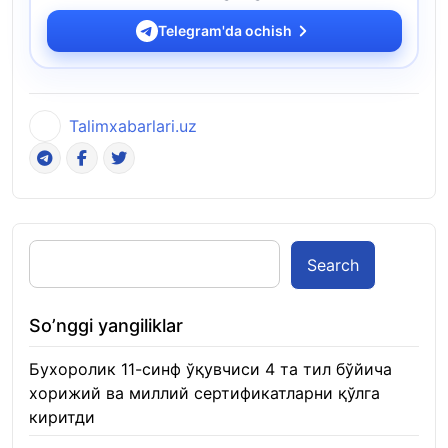
Telegram'da ochish
Talimxabarlari.uz
Search
So’nggi yangiliklar
Бухоролик 11-синф ўқувчиси 4 та тил бўйича
хорижий ва миллий сертификатларни қўлга
киритди
22.01.2026