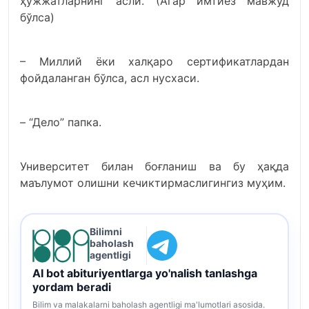
ҳужжатларнинг асли. (Агар имтиёз мавжуд
бўлса)
– Миллий ёки халқаро сертификатлардан
фойдаланган бўлса, асл нусхаси.
– “Дело” папка.
Университет билан боғланиш ва бу ҳақда
маълумот олишни кечиктирмаслигингиз муҳим.
Bilimni
baholash
agentligi
AI bot abituriyentlarga yo'nalish tanlashga
yordam beradi
Bilim va malakalarni baholash agentligi ma'lumotlari asosida.