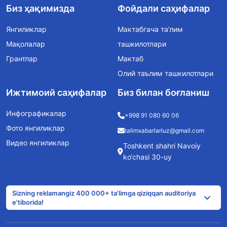
Биз ҳақимизда
Фойдали саҳифалар
Янгиликлар
Мактабгача та’лим
Мақолалар
ташкилотлари
Грантлар
Мактаб
Олий таълим ташкилотлари
Ижтимоий саҳифалар
Биз билан боғланиш
Инфографикалар
+998 91 080 60 06
Фото янгиликлар
talimxabarlariuz@gmail.com
Видео янгиликлар
Toshkent shahri Navoiy
ko‘chasi 30-uy
Sizning reklamangiz 400 000+ ta'limga qiziqqan auditoriya
e'tiborida!