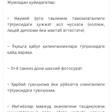
Жумладан қуйидагилар:
– Умумий ўрта таълимни тамомлаганлиги
тўғрисидаги ҳужжат асл нусхаси (коллеж,
лицей дипломи ёки мактаб аттестати)
– Ўқишга қабул қилинганликлари тўғрисидаги
қайд варақа.
– 3×4 саккиз дона шахсий фотосурат.
– Ҳарбий гувоҳнома ёки рўйхатга олинганлиги
тўғрисидаги гувоҳнома.
– Имтиёзлар мавжуд эканлигини тасдиқловчи