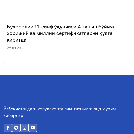
Бухоролик 11-синф ўқувчиси 4 та тил бўйича
«Ш
хорижий ва миллий сертификатларни қўлга
Ми
киритди
22.
22.01.2026
Ўзбекистондаги узлуксиз таълим тизимига оид муҳим
хабарлар