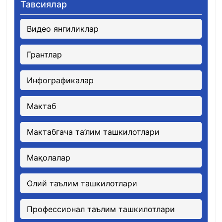
Тавсиялар
Видео янгиликлар
Грантлар
Инфографикалар
Мактаб
Мактабгача та’лим ташкилотлари
Мақолалар
Олий таълим ташкилотлари
Профессионал таълим ташкилотлари