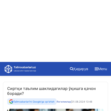
Skip
Қидирув
Menu
to
content
Сиртқи таълим шаклидагилар ўқишга қачон
боради?
Talimxabarlari'ni Google'ga qo'shish
Янгиликлар
|
31.08.2024 13:48