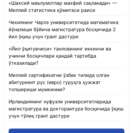
«Шахсий маълумотлар махфий сақланади» —
Миллий статистика қўмитаси раиси
22.01.2026
Чехиянинг Чарлз университетида математика
йўналиши бўйича магистратура босқичида 2
йил ўқиш учун грант дастури
22.01.2026
«Йил ўқитувчиси» танловининг иккинчи ва
учинчи босқичлари қандай тартибда
ўтказилади?
22.01.2026
Миллий сертификатни ўзбек тилида олган
абитуриент рус (евро) гуруҳга ҳужжат
топшириши мумкинми?
22.01.2026
Ирландиянинг нуфузли университетларида
магистратура ва докторантура босқичида ўқиш
учун тўлиқ грант дастури
21.01.2026