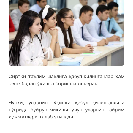
Сиртқи таълим шаклига қабул қилинганлар ҳам
сентябрдан ўқишга боришлари керак.
Чунки, уларнинг ўқишга қабул қилинганлиги
тўғрида буйруқ чиқиши учун уларнинг айрим
ҳужжатлари талаб этилади.