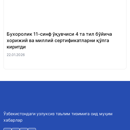
Бухоролик 11-синф ўқувчиси 4 та тил бўйича
«Ш
хорижий ва миллий сертификатларни қўлга
Ми
киритди
22.
22.01.2026
Ўзбекистондаги узлуксиз таълим тизимига оид муҳим
хабарлар