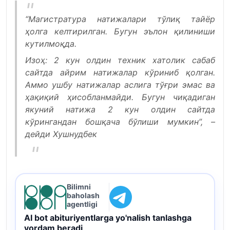
“Магистратура натижалари тўлиқ тайёр
ҳолга келтирилган. Бугун эълон қилиниши
кутилмоқда.
Изоҳ: 2 кун олдин техник хатолик сабаб
сайтда айрим натижалар кўриниб қолган.
Аммо ушбу натижалар аслига тўғри эмас ва
ҳақиқий ҳисобланмайди. Бугун чиқадиган
якуний натижа 2 кун олдин сайтда
кўрингандан бошқача бўлиши мумкин”, –
дейди Хушнудбек
Bilimni
baholash
agentligi
AI bot abituriyentlarga yo'nalish tanlashga
yordam beradi