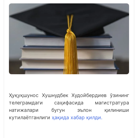
Ҳуқуқшунос Хушнудбек Худойбердиев ўзининг
телеграмдаги саҳифасида магистратура
натижалари бугун эълон қилиниши
кутилаётганлиги
ҳақида хабар қилди.