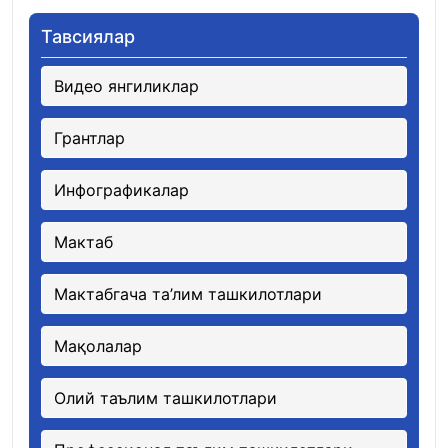
Тавсиялар
Видео янгиликлар
Грантлар
Инфографикалар
Мактаб
Мактабгача та’лим ташкилотлари
Мақолалар
Олий таълим ташкилотлари