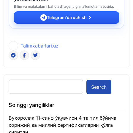
Bilim va malakalarni baholash agentligi ma'lumotlari asosida.
Telegram'da ochish
Talimxabarlari.uz
Search
So’nggi yangiliklar
Бухоролик 11-синф ўқувчиси 4 та тил бўйича
хорижий ва миллий сертификатларни қўлга
киритди
22.01.2026