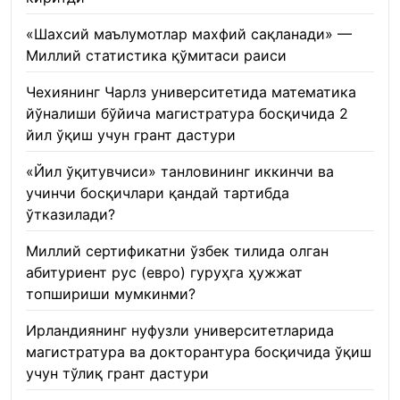
«Шахсий маълумотлар махфий сақланади» —
Миллий статистика қўмитаси раиси
22.01.2026
Чехиянинг Чарлз университетида математика
йўналиши бўйича магистратура босқичида 2
йил ўқиш учун грант дастури
22.01.2026
«Йил ўқитувчиси» танловининг иккинчи ва
учинчи босқичлари қандай тартибда
ўтказилади?
22.01.2026
Миллий сертификатни ўзбек тилида олган
абитуриент рус (евро) гуруҳга ҳужжат
топшириши мумкинми?
22.01.2026
Ирландиянинг нуфузли университетларида
магистратура ва докторантура босқичида ўқиш
учун тўлиқ грант дастури
21.01.2026