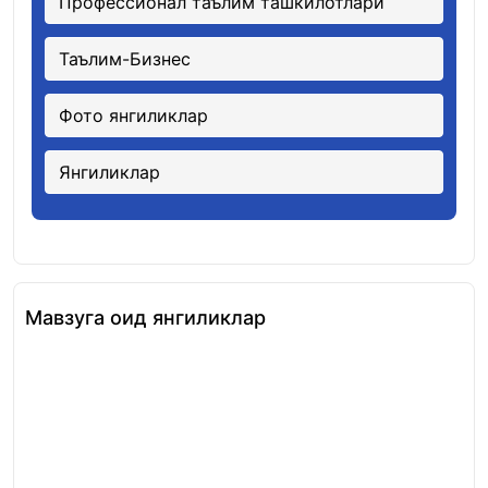
Профессионал таълим ташкилотлари
Таълим-Бизнес
Фото янгиликлар
Янгиликлар
Мавзуга оид янгиликлар