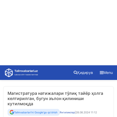
Skip
Қидирув
Menu
to
content
Магистратура натижалари тўлиқ тайёр ҳолга
келтирилган, бугун эълон қилиниши
кутилмоқда
Talimxabarlari'ni Google'ga qo'shish
Янгиликлар
|
28.08.2024 11:12