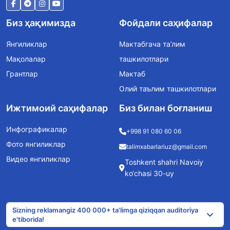
Биз ҳақимизда
Фойдали саҳифалар
Янгиликлар
Мактабгача та’лим
Мақолалар
ташкилотлари
Грантлар
Мактаб
Олий таълим ташкилотлари
Ижтимоий саҳифалар
Биз билан боғланиш
Инфографикалар
+998 91 080 60 06
Фото янгиликлар
talimxabarlariuz@gmail.com
Видео янгиликлар
Toshkent shahri Navoiy
ko‘chasi 30-uy
Sizning reklamangiz 400 000+ ta'limga qiziqqan auditoriya
e'tiborida!