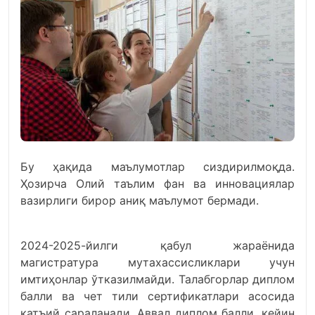
Бу ҳақида маълумотлар сиздирилмоқда.
Ҳозирча Олий таълим фан ва инновациялар
вазирлиги бирор аниқ маълумот бермади.
2024-2025-йилги қабул жараёнида
магистратура мутахассисликлари учун
имтиҳонлар ўтказилмайди. Талабгорлар диплом
балли ва чет тили сертификатлари асосида
қатъий сараланади. Аввал диплом балли, кейин