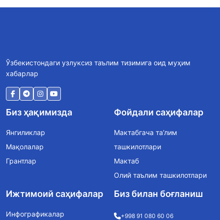
Ўзбекистондаги узлуксиз таълим тизимига оид муҳим
хабарлар
Биз ҳақимизда
Фойдали саҳифалар
Янгиликлар
Мактабгача та’лим
Мақолалар
ташкилотлари
Грантлар
Мактаб
Олий таълим ташкилотлари
Ижтимоий саҳифалар
Биз билан боғланиш
Инфографикалар
+998 91 080 60 06