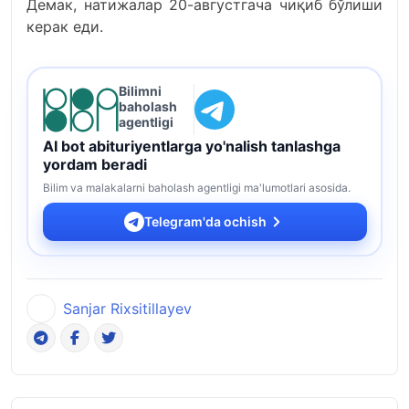
Демак, натижалар 20-августгача чиқиб бўлиши
керак еди.
Bilimni
baholash
agentligi
AI bot abituriyentlarga yo'nalish tanlashga
yordam beradi
Bilim va malakalarni baholash agentligi ma'lumotlari asosida.
Telegram'da ochish
Sanjar Rixsitillayev