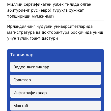
Миллий сертификатни ўзбек тилида олган
абитуриент рус (евро) гуруҳга ҳужжат
топшириши мумкинми?
22.01.2026
Ирландиянинг нуфузли университетларида
магистратура ва докторантура босқичида ўқиш
учун тўлиқ грант дастури
21.01.2026
Тавсиялар
Видео янгиликлар
Грантлар
Инфографикалар
Мактаб