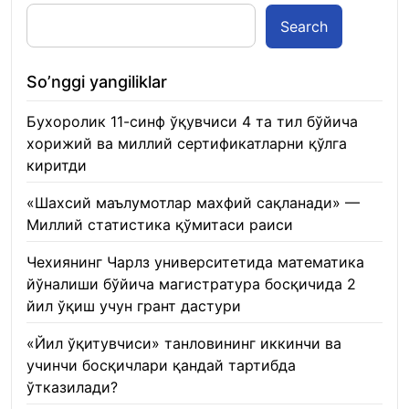
Search
So’nggi yangiliklar
Бухоролик 11-синф ўқувчиси 4 та тил бўйича
хорижий ва миллий сертификатларни қўлга
киритди
22.01.2026
«Шахсий маълумотлар махфий сақланади» —
Миллий статистика қўмитаси раиси
22.01.2026
Чехиянинг Чарлз университетида математика
йўналиши бўйича магистратура босқичида 2
йил ўқиш учун грант дастури
22.01.2026
«Йил ўқитувчиси» танловининг иккинчи ва
учинчи босқичлари қандай тартибда
ўтказилади?
22.01.2026