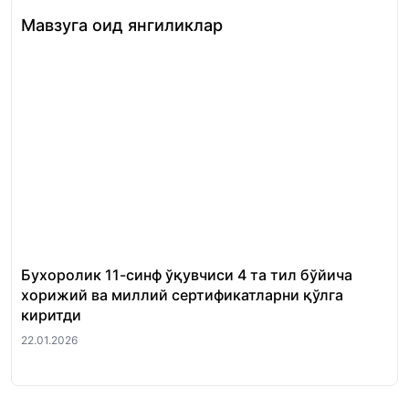
Мавзуга оид янгиликлар
Бухоролик 11-синф ўқувчиси 4 та тил бўйича
«Ш
хорижий ва миллий сертификатларни қўлга
Ми
киритди
22.
22.01.2026