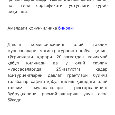
чет тили сертификати устунлиги кўриб
чиқилади.
Амалдаги қонунчиликка
биноан
:
Давлат комиссиясининг олий таълим
муассасалари магистратурасига қабул қилиш
тўғрисидаги қарори 20-августдан кечикмай
қабул қилинади ва у олий таълим
муассасаларида 25-августга қадар
абитуриентларни давлат грантлари бўйича
талабалар сафига қабул қилиш ҳақидаги олий
таълим муассасалари ректорларининг
буйруқларини расмийлаштириш учун асос
бўлади.