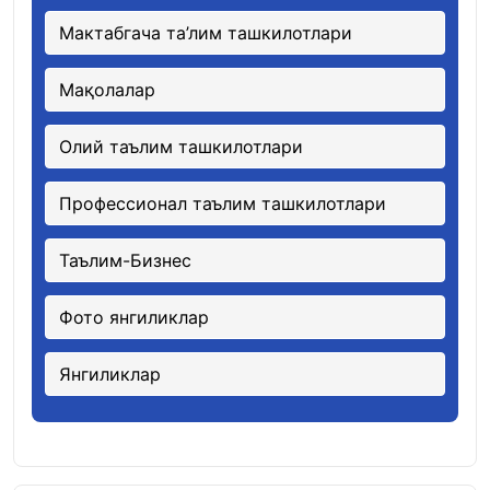
Мактабгача та’лим ташкилотлари
Мақолалар
Олий таълим ташкилотлари
Профессионал таълим ташкилотлари
Таълим-Бизнес
Фото янгиликлар
Янгиликлар