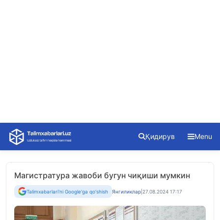
Skip
Қидирув
Menu
to
content
Магистратура жавоби бугун чиқиши мумкин
Talimxabarlari'ni Google'ga qo'shish
Янгиликлар
|
27.08.2024 17:17